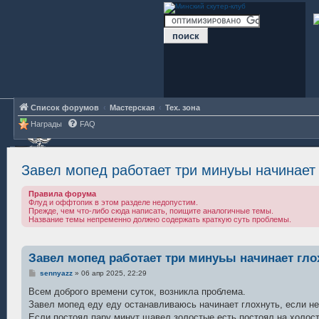
Список форумов
Мастерская
Тех. зона
Награды
FAQ
Завел мопед работает три минуьы начинает 
Правила форума
Флуд и оффтопик в этом разделе недопустим.
Прежде, чем что-либо сюда написать, поищите аналогичные темы.
Название темы непременно должно содержать краткую суть проблемы.
Завел мопед работает три минуьы начинает гло
С
sennyazz
»
06 апр 2025, 22:29
о
о
Всем доброго времени суток, возникла проблема.
б
Завел мопед еду еду останавливаюсь начинает глохнуть, если н
щ
е
Если постоял пару минут щавел золостые есть постоял на холост