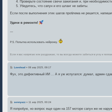
Проверьте состояние свечи зажигания и, при необходимости
Убедитесь, что сапун и его шланг не забиты.
Если после выполнения этих шагов проблема не решится, напиши
Удачи в ремонте!
---
P.S. Попытка использовать нейронку.
Если я вас напрягаю или раздражаю, то вы всегда можете забиться в углу и поплак
С
Lovelead
»
08 апр 2025, 09:17
о
о
Фух, это дефективный ИИ ... А я уж испугался: думал, админ сд
б
щ
е
н
и
е
С
sennyazz
»
11 апр 2025, 00:24
о
о
Я попробую, но вопрос еще один на 157 моторе сапун же не нару
б