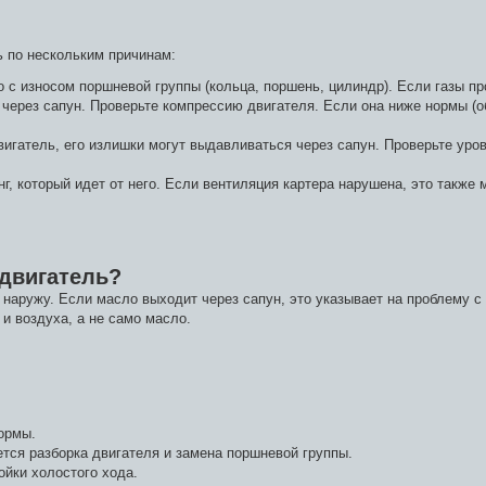
ь по нескольким причинам:
 с износом поршневой группы (кольца, поршень, цилиндр). Если газы п
 через сапун. Проверьте компрессию двигателя. Если она ниже нормы (о
игатель, его излишки могут выдавливаться через сапун. Проверьте уров
г, который идет от него. Если вентиляция картера нарушена, это также 
 двигатель?
наружу. Если масло выходит через сапун, это указывает на проблему с 
и воздуха, а не само масло.
нормы.
ется разборка двигателя и замена поршневой группы.
ойки холостого хода.