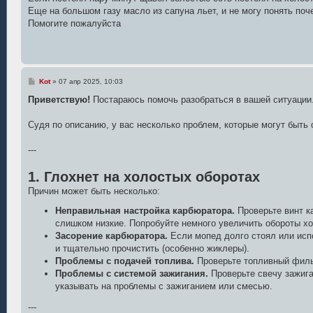
н
Еще на большом газу масло из сапуна льет, и не могу понять поче
и
е
Помогите пожалуйста
С
Kot
»
07 апр 2025, 10:03
о
о
Приветствую!
Постараюсь помочь разобраться в вашей ситуации
б
щ
е
Судя по описанию, у вас несколько проблем, которые могут быть 
н
и
е
---
1. Глохнет на холостых оборотах
Причин может быть несколько:
Неправильная настройка карбюратора.
Проверьте винт к
слишком низкие. Попробуйте немного увеличить обороты хо
Засорение карбюратора.
Если мопед долго стоял или испо
и тщательно прочистить (особенно жиклеры).
Проблемы с подачей топлива.
Проверьте топливный фильт
Проблемы с системой зажигания.
Проверьте свечу зажига
указывать на проблемы с зажиганием или смесью.
---