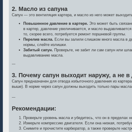
2. Масло из сапуна
Сапун — это вентиляция картера, и масло из него может выходит
Повышенное давление в картере.
Это может быть связано
в картер, давление увеличивается, и масло выдавливается
то, скорее всего, потребуется ремонт поршневой группы.
Перелив масла.
Если вы залили слишком много масла в дв
нормы, слейте излишки.
Забитый сапун.
Проверьте, не забит ли сам сапун или шлан
выдавливанию масла.
---
3. Почему сапун выходит наружу, а не в
Сапун предназначен для отвода избыточного давления из картера 
выше). В норме через сапун должны выходить только пары масла 
---
Рекомендации:
Проверьте уровень масла и убедитесь, что он в пределах 
Измерьте компрессию двигателя. Если она низкая, потребу
Снимите и прочистите карбюратор, а также проверьте настр