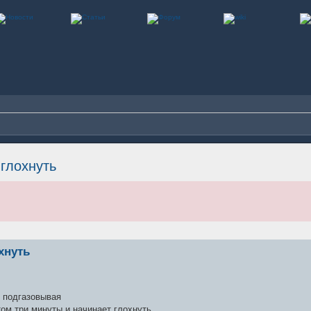
глохнуть
хнуть
е подгазовывая
ом три минуты и начинает глохнуть.