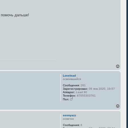
я помочь дальше!
В
е
р
Lovelead
н
освоившийся
у
Сообщения:
261
т
Зарегистрирован:
06 янв 2020, 19:57
ь
Аппарат:
Lead 90
с
Телефон:
87055303761
я
Пол:
к
В
н
е
а
р
ч
sennyazz
н
а
новичок
у
л
Сообщения:
6
т
у