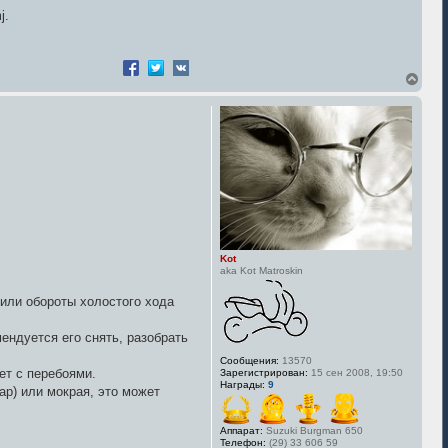
j.
В
е
р
н
у
т
ь
с
я
к
н
а
ч
Kot
а
aka Kot Matroskin
л
у
 или обороты холостого хода
ендуется его снять, разобрать
Сообщения:
13570
ет с перебоями.
Зарегистрирован:
15 сен 2008, 19:50
Награды:
9
ар) или мокрая, это может
Аппарат:
Suzuki Burgman 650
Телефон:
(29) 33 606 59