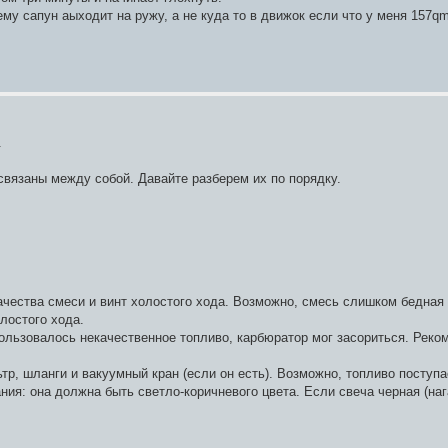
му сапун аыходит на ружу, а не куда то в движок если что у меня 157qm
.
связаны между собой. Давайте разберем их по порядку.
ачества смеси и винт холостого хода. Возможно, смесь слишком бедная
лостого хода.
льзовалось некачественное топливо, карбюратор мог засориться. Реком
р, шланги и вакуумный кран (если он есть). Возможно, топливо поступа
ния: она должна быть светло-коричневого цвета. Если свеча черная (наг