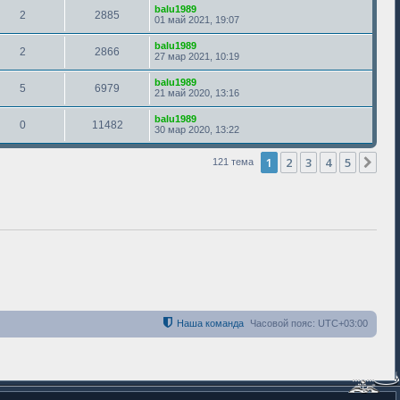
balu1989
2
2885
01 май 2021, 19:07
balu1989
2
2866
27 мар 2021, 10:19
balu1989
5
6979
21 май 2020, 13:16
balu1989
0
11482
30 мар 2020, 13:22
1
2
3
4
5
Сле
121 тема
Наша команда
Часовой пояс:
UTC+03:00