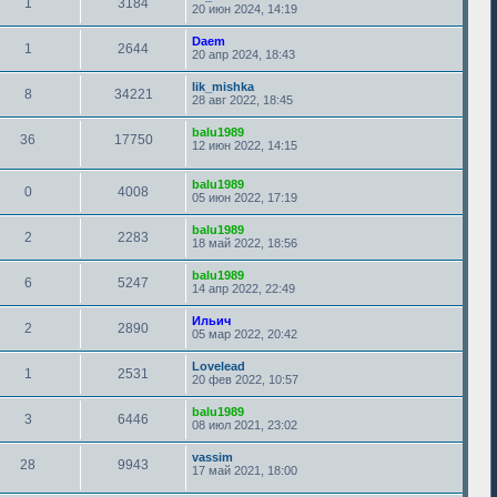
1
3184
20 июн 2024, 14:19
Daem
1
2644
20 апр 2024, 18:43
lik_mishka
8
34221
28 авг 2022, 18:45
balu1989
36
17750
12 июн 2022, 14:15
balu1989
0
4008
05 июн 2022, 17:19
balu1989
2
2283
18 май 2022, 18:56
balu1989
6
5247
14 апр 2022, 22:49
Ильич
2
2890
05 мар 2022, 20:42
Lovelead
1
2531
20 фев 2022, 10:57
balu1989
3
6446
08 июл 2021, 23:02
vassim
28
9943
17 май 2021, 18:00