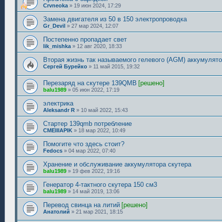
Crvneoka
»
19 июн 2024, 17:29
Замена двигателя из 50 в 150 электропроводка
Gr_Devil
»
27 мар 2024, 12:07
Постепенно пропадает свет
lik_mishka
»
12 авг 2020, 18:33
Вторая жизнь так называемого гелевого (AGM) аккумулято
Сергей Бурейко
»
11 май 2015, 19:32
Перезаряд на скутере 139QMB
[решено]
balu1989
»
05 июн 2022, 17:19
электрика
Aleksandr R
»
10 май 2022, 15:43
Стартер 139qmb потребление
CMEIIIAPIK
»
18 мар 2022, 10:49
Помогите что здесь стоит?
Fedocs
»
04 мар 2022, 07:40
Хранение и обслуживание аккумулятора скутера
balu1989
»
19 фев 2022, 19:16
Генератор 4-тактного скутера 150 см3
balu1989
»
14 май 2019, 13:06
Перевод свинца на литий
[решено]
Анатолий
»
21 мар 2021, 18:15