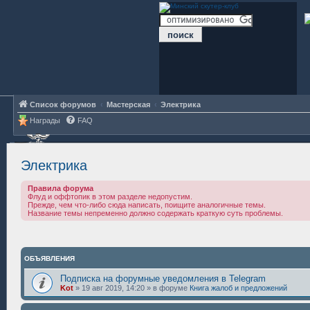
Список форумов
Мастерская
Электрика
Награды
FAQ
Электрика
Правила форума
Флуд и оффтопик в этом разделе недопустим.
Прежде, чем что-либо сюда написать, поищите аналогичные темы.
Название темы непременно должно содержать краткую суть проблемы.
ОБЪЯВЛЕНИЯ
Подписка на форумные уведомления в Telegram
Kot
»
19 авг 2019, 14:20
» в форуме
Книга жалоб и предложений