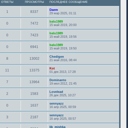
ОТВЕТЫ
ПРОСМОТРЫ
ПОСЛЕДНЕЕ СООБЩЕНИЕ
Daem
1
8337
29 мар 2025, 01:11
balu1989
0
7472
15 май 2019, 20:00
balu1989
0
7423
15 май 2019, 19:56
balu1989
0
6941
15 май 2019, 19:50
Chedigen
8
13002
21 май 2016, 08:44
Kot
11
13375
01 дек 2013, 17:28
Dominanto
7
13964
19 июл 2012, 21:45
Lovelead
2
1583
26 дек 2025, 10:27
sennyazz
0
1637
16 апр 2025, 00:59
sennyazz
3
2187
16 апр 2025, 00:57
lik_mishka