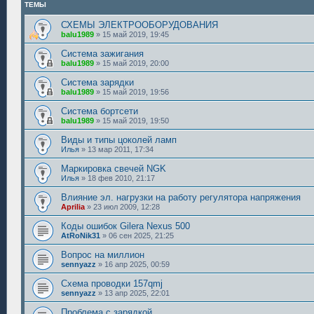
ТЕМЫ
СХЕМЫ ЭЛЕКТРООБОРУДОВАНИЯ
balu1989
»
15 май 2019, 19:45
Система зажигания
balu1989
»
15 май 2019, 20:00
Система зарядки
balu1989
»
15 май 2019, 19:56
Система бортсети
balu1989
»
15 май 2019, 19:50
Виды и типы цоколей ламп
Илья
»
13 мар 2011, 17:34
Маркировка свечей NGK
Илья
»
18 фев 2010, 21:17
Влияние эл. нагрузки на работу регулятора напряжения
Aprilia
»
23 июл 2009, 12:28
Коды ошибок Gilera Nexus 500
AtRoNik31
»
06 сен 2025, 21:25
Вопрос на миллион
sennyazz
»
16 апр 2025, 00:59
Схема проводки 157qmj
sennyazz
»
13 апр 2025, 22:01
Проблема с зарядкой