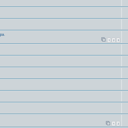
ра.
1
2
3
1
2