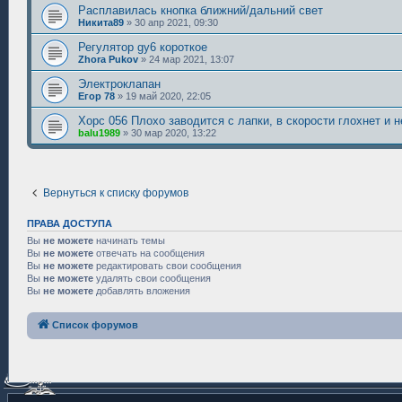
Расплавилась кнопка ближний/дальний свет
Никита89
»
30 апр 2021, 09:30
Регулятор gy6 короткое
Zhora Pukov
»
24 мар 2021, 13:07
Электроклапан
Егор 78
»
19 май 2020, 22:05
Хорс 056 Плохо заводится с лапки, в скорости глохнет и н
balu1989
»
30 мар 2020, 13:22
Вернуться к списку форумов
ПРАВА ДОСТУПА
Вы
не можете
начинать темы
Вы
не можете
отвечать на сообщения
Вы
не можете
редактировать свои сообщения
Вы
не можете
удалять свои сообщения
Вы
не можете
добавлять вложения
Список форумов