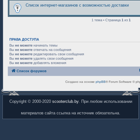
Список интернет-магазинов с возможностью доставки
1 тема • Страница
1
из
1
ПРАВА ДОСТУПА
Вы
не можете
начинать темы
Вы
не можете
отвечать на сообщения
Вы
не можете
редактировать свои сообщения
Вы
не можете
удалять свои сообщения
Вы
не можете
добавлять вложения
Список форумов
Создано на основе
phpBB
® Forum Software © ph
Copyright © 2000-2020
scooterclub.by
. При любом использовании
материалов сайта ссылка на источник обязательна.