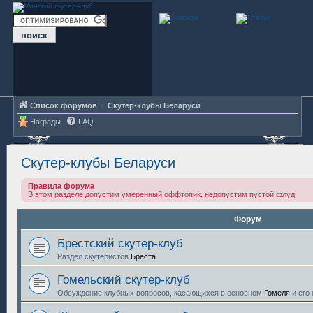
Список форумов
Скутер-клубы Беларуси
Награды
FAQ
Скутер-клубы Беларуси
Правила форума
В этом разделе допустим умеренный оффтопик, недопустим пустой флуд.
Форум
Брестский скутер-клуб
Раздел скутеристов
Бреста
Гомельский скутер-клуб
Обсуждение клубных вопросов, касающихся в основном
Гомеля
и его