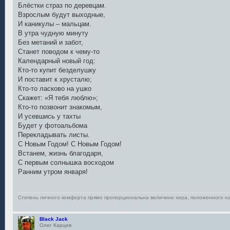
Блёстки страз по деревцам.
Взрослым будут выходные,
И каникулы – мальцам.
В утра чудную минуту
Без метаний и забот,
Станет поводом к чему-то
Календарный новый год:
Кто-то купит безделушку
И поставит к хрусталю;
Кто-то ласково на ушко
Скажет: «Я тебя люблю»;
Кто-то позвонит знакомым,
И усевшись у тахты
Будет у фотоальбома
Перекладывать листы.
C Новым Годом! С Новым Годом!
Встанем, жизнь благодаря,
С первым солнышка восходом
Ранним утром января!
Степень личного комфорта прямо пропорциональна величине хера, положенного н
Black Jack
Олег Карцев