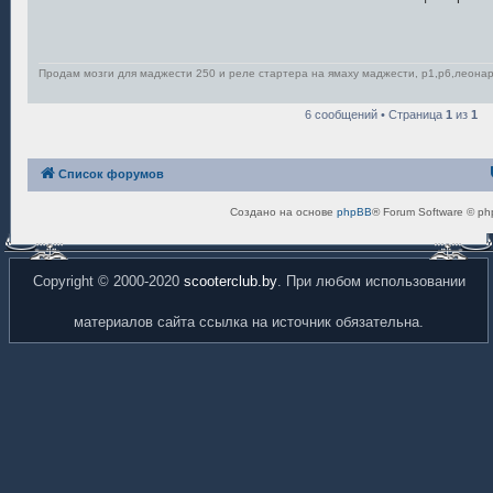
б
щ
е
н
и
е
Продам мозги для маджести 250 и реле стартера на ямаху маджести, р1,р6,леонар
6 сообщений • Страница
1
из
1
Список форумов
Создано на основе
phpBB
® Forum Software © ph
Copyright © 2000-2020
scooterclub.by
. При любом использовании
материалов сайта ссылка на источник обязательна.