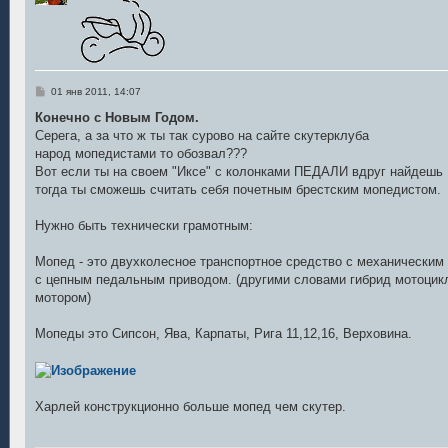
С
01 янв 2011, 14:07
о
о
Конечно с Новым Годом.
б
Серега, а за что ж ты так сурово на сайте скутерклуба
щ
е
народ мопедистами то обозвал???
н
Вот если ты на своем "Иксе" с колонками ПЕДАЛИ вдруг найдешь
и
е
тогда ты сможешь считать себя почетным брестским мопедистом.
Нужно быть технически грамотным:
Мопед - это двухколесное транспортное средство с механическим
с цепным педальным приводом. (другими словами гибрид мотоцикл
мотором)
Мопеды это Сипсон, Ява, Карпаты, Рига 11,12,16, Верховина.
Харлей конструкционно больше мопед чем скутер.