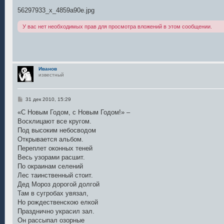
щ
е
56297933_x_4859a90e.jpg
н
и
У вас нет необходимых прав для просмотра вложений в этом сообщении.
е
Иванов
известный
С
31 дек 2010, 15:29
о
о
«С Новым Годом, с Новым Годом!» –
б
Восклицают все кругом.
щ
е
Под высоким небосводом
н
Открывается альбом.
и
е
Переплет оконных теней
Весь узорами расшит.
По окраинам селений
Лес таинственный стоит.
Дед Мороз дорогой долгой
Там в сугробах увязал,
Но рождественскою елкой
Празднично украсил зал.
Он рассыпал озорные