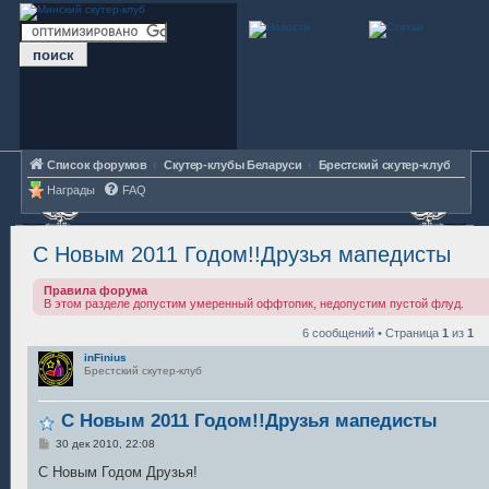
Список форумов
Скутер-клубы Беларуси
Брестский скутер-клуб
Награды
FAQ
С Новым 2011 Годом!!Друзья мапедисты
Правила форума
В этом разделе допустим умеренный оффтопик, недопустим пустой флуд.
6 сообщений • Страница
1
из
1
inFinius
Брестский скутер-клуб
С Новым 2011 Годом!!Друзья мапедисты
С
30 дек 2010, 22:08
о
о
С Новым Годом Друзья!
б