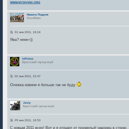
WWW.MYDIVING.ORG
Никита Подоля
StuntRider
С
01 янв 2011, 19:24
о
о
Ява? неее=))
б
щ
е
н
и
inFinius
е
Брестский скутер-клуб
С
02 янв 2011, 22:47
о
о
Олежка извини я больше так не буду
б
щ
е
н
и
Jasiy
е
Брестский скутер-клуб
С
05 янв 2011, 16:53
о
о
С новым 2011 всех! Вот и я отошел от похмелья! наконец в строю...