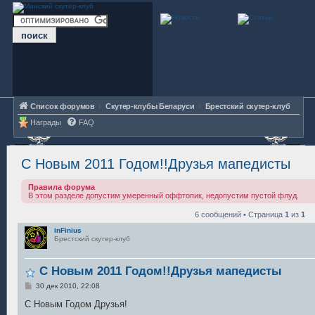
Список форумов
Скутер-клубы Беларуси
Брестский скутер-клуб
Награды
FAQ
С Новым 2011 Годом!!Друзья мапедисты
Правила форума
В этом разделе допустим умеренный оффтопик, недопустим пустой флуд.
6 сообщений • Страница
1
из
1
inFinius
Брестский скутер-клуб
С Новым 2011 Годом!!Друзья мапедисты
С
30 дек 2010, 22:08
о
о
С Новым Годом Друзья!
б