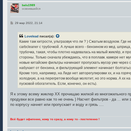
balu1989
освоившийся
С
29 мар 2022, 21:14
о
о
б
Lovelead
писал(а):
щ
е
Какие там хитрости, ультразвук что ли ? ) Сжатым воздухом. Где 
н
carbcleaner с трубочкой. А лучше всего - бензином из мед. шприца
и
е
трубочка, такая, чтобы плотно надевалась на малый жиклёр, и пр
стороны. Только сначала убеждаюсь, что в поплавк. камере нет му
новые китайские фильтры начинают пропускать мусор уже через сут
набухает от бензина, и фильтрующий элемент начинает болтатьс
Кроме того, например, на Лиде нет авторегулировки хх, и на горя
холодную, а на перегретом вообще молотит, но это норма. А хх 
пусковой обогатитель. Если, конечно, он есть).
Я к этому всему жиклер ХХ прочищаю жилкой из многожильного пр
продувки все равно как то не очень ) Насчет фильтров - да ... ил
по корпусу начнет или пропускает и воду и грязь ....
Всё будет офигенно, кому то сразу, а кому то - постепенно !