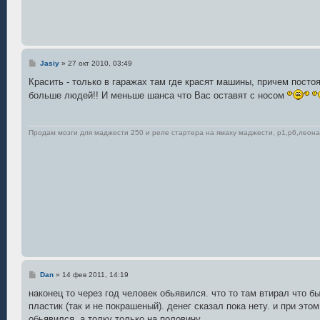
С
Jasiy
»
27 окт 2010, 03:49
о
о
Красить - только в гаражах там где красят машины, причем посто
б
больше людей!! И меньше шанса что Вас оставят с носом
щ
е
н
и
е
Продам мозги для маджести 250 и реле стартера на ямаху маджести, р1,р6,леона
С
Dan
»
14 фев 2011, 14:19
о
о
наконец то через год человек обьявился. что то там втирал что б
б
пластик (так и не покрашеный). денег сказал пока нету. и при это
щ
е
обьявился, а толку только на половину.