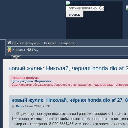
Список форумов
Негатив
Кидалово
Награды
FAQ
новый жулик: Николай, чёрная honda dio af 
Правила форума
Цели раздела "Кидалово"
Сам характер обсуждаемых вопросов в этих разделах подразумевает определ
новый жулик: Николай, чёрная honda dio af 27, 8
С
Dan
»
19 авг 2010, 20:34
о
о
в общем я тут сегодня подьезжал на Гранком. говорил с Толиком
б
100 тысяч, и взял пластик якобы на покраску. после этого он теле
щ
е
номер его телефона -8-029-5551455 мтс. если кто знает как его м
н