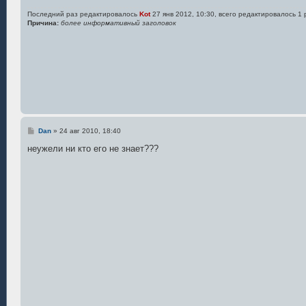
и
е
Последний раз редактировалось
Kot
27 янв 2012, 10:30, всего редактировалось 1 
Причина:
более информативный заголовок
С
Dan
»
24 авг 2010, 18:40
о
о
неужели ни кто его не знает???
б
щ
е
н
и
е