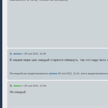
н
и
е
С
tarianz
»
26 ноя 2011, 11:40
о
о
В нашем мире шас каждый старатся обмануть. так что надо быть
б
щ
е
н
Последний раз редактировалось
tarianz
29 ноя 2011, 11:41, всего редактировалось
и
е
С
Vatson
»
26 ноя 2011, 12:54
о
о
Не каждый.
б
щ
е
н
и