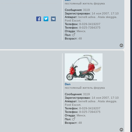
постоянный житель форума
Сообщения:
3119
Зарегистрирован:
14 ноя 2007, 17:10
Аппарат:
benelli adiva . Atala skeggia.
Ford Escort.
Телефон:
8-029-3419207
Телефон:
8-025-7394375
Откуда:
Минск.
Пол:
Возраст:
48
В
е
р
н
у
т
ь
с
я
к
Dan
н
постоянный житель форума
а
Сообщения:
3119
ч
Зарегистрирован:
14 ноя 2007, 17:10
а
Аппарат:
benelli adiva . Atala skeggia.
л
Ford Escort.
у
Телефон:
8-029-3419207
Телефон:
8-025-7394375
Откуда:
Минск.
Пол:
Возраст:
48
В