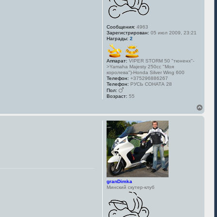
Сообщения:
4963
Зарегистрирован:
05 июл 2009, 23:21
Награды:
2
Аппарат:
VIPER STORM 50 "тюненх"-
>Yamaha Majesty 250cc "Моя
королева")-Honda Silver Wing 600
Телефон:
+375296886267
Телефон:
РУСЬ СОНАТА 28
Пол:
Возраст:
55
В
е
р
н
у
т
ь
с
я
к
н
а
granDimka
Минский скутер-клуб
ч
а
л
у