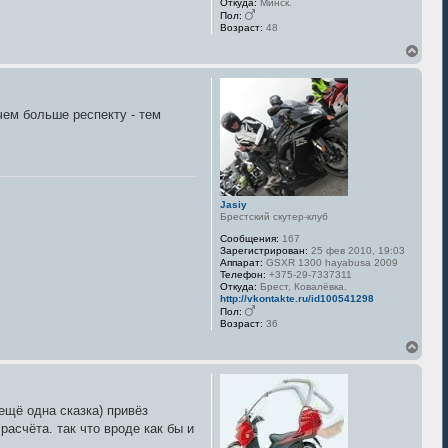
Откуда:
Минск.
Пол:
Возраст:
48
В
е
р
н
у
чем больше респекту - тем
т
ь
с
я
к
н
а
Jasiy
Брестский скутер-клуб
ч
а
Сообщения:
167
л
Зарегистрирован:
25 фев 2010, 19:03
у
Аппарат:
GSXR 1300 hayabusa 2009
Телефон:
+375-29-7337311
Откуда:
Брест, Ковалёвка.
http://vkontakte.ru/id100541298
Пол:
Возраст:
36
В
е
р
н
у
ещё одна сказка) привёз
т
расчёта. так что вроде как бы и
ь
с