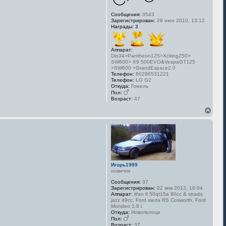
Сообщения:
3543
Зарегистрирован:
28 июн 2010, 13:12
Награды:
3
Аппарат:
Dio34>Pantheon125>Xciting250>
SW600> X9 500EVO&VespaGT125
>SW600 +GrandEspace2.0
Телефон:
80296531221
Телефон:
LG G2
Откуда:
Гомель
Пол:
Возраст:
47
В
е
р
н
у
т
ь
с
Игорь1989
я
новичок
к
н
Сообщения:
37
а
Зарегистрирован:
02 янв 2012, 18:04
Аппарат:
lifan lf 50qt15a 80cc & strada
ч
jazz 49cc, Ford sierra RS Cosworth, Ford
а
Mondeo 1.8 i
л
Откуда:
Новополоцк
у
Пол:
Возраст:
37