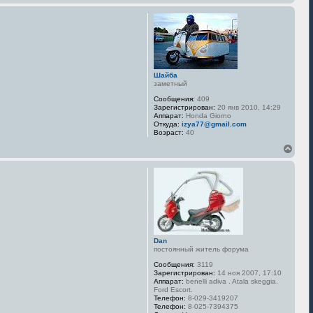
е
р
н
у
т
ь
с
я
Шайба
к
заметный
н
Сообщения:
409
а
Зарегистрирован:
20 янв 2010, 14:29
ч
Аппарат:
Honda Giorno
а
Откуда:
izya77@gmail.com
л
Возраст:
40
у
В
е
р
н
у
т
ь
с
я
к
Dan
н
постоянный житель форума
а
Сообщения:
3119
ч
Зарегистрирован:
14 ноя 2007, 17:10
а
Аппарат:
benelli adiva . Atala skeggia.
л
Ford Escort.
у
Телефон:
8-029-3419207
Телефон:
8-025-7394375