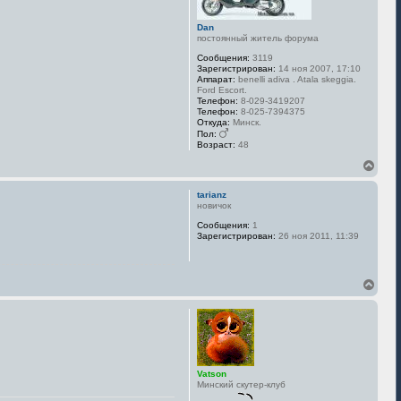
я
к
Dan
н
постоянный житель форума
а
Сообщения:
3119
ч
Зарегистрирован:
14 ноя 2007, 17:10
а
Аппарат:
benelli adiva . Atala skeggia.
л
Ford Escort.
у
Телефон:
8-029-3419207
Телефон:
8-025-7394375
Откуда:
Минск.
Пол:
Возраст:
48
В
е
р
tarianz
н
новичок
у
Сообщения:
1
т
Зарегистрирован:
26 ноя 2011, 11:39
ь
с
я
к
В
н
е
а
р
ч
н
а
у
л
т
у
ь
с
Vatson
я
Минский скутер-клуб
к