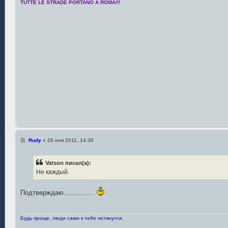
е
TUTTE LE STRADE PORTANO A ROMA!!!
С
Rudy
»
26 ноя 2011, 14:38
о
о
б
Vatson писал(а):
щ
е
Не каждый.
н
и
е
Подтверждаю...............
Будь проще, люди сами к тебе потянутся.