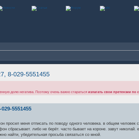
27, 8-029-5551455
енную долю негатива. Поэтому очень важно стараться
излагать свои претензии по 
-029-5551455
, он просил меня отписать по поводу одного человека. в общем человек
фон сбрасывает. либо не берёт. часто бывает на короне. завут николай. е
ожно найти, убедительная просьба связаться со мной.