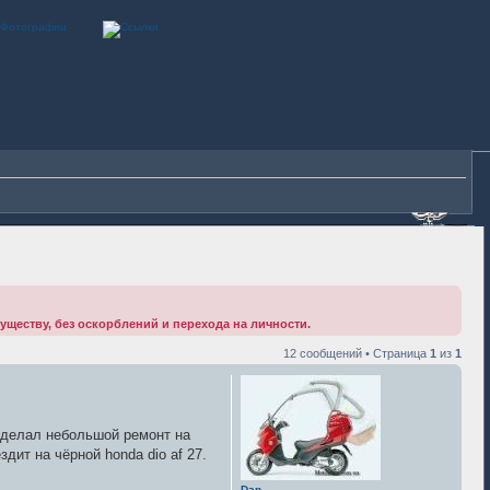
существу, без оскорблений и перехода на личности.
12 сообщений • Страница
1
из
1
 сделал небольшой ремонт на
здит на чёрной honda dio af 27.
Dan