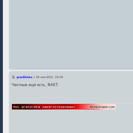
С
granDimka
»
26 ноя 2011, 19:29
о
о
Честные ещё есть, ФАКТ.
б
щ
е
н
и
е