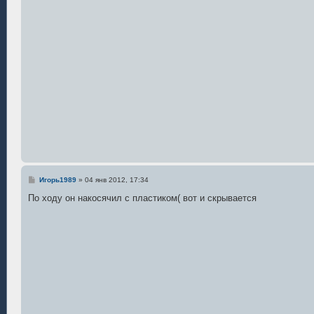
С
Игорь1989
»
04 янв 2012, 17:34
о
о
По ходу он накосячил с пластиком( вот и скрывается
б
щ
е
н
и
е