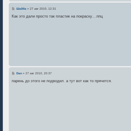
С
Шайба
»
27 авг 2010, 12:31
о
о
Как это дали просто так пластик на покраску....ппц
б
щ
е
н
и
е
С
Dan
»
27 авг 2010, 20:37
о
о
парень до этого не подводил. а тут вот как то прячется.
б
щ
е
н
и
е