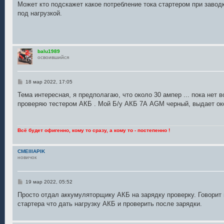
о
Может кто подскажет какое потребление тока стартером при заводк
б
под нагрузкой.
щ
е
н
и
е
balu1989
освоившийся
С
18 мар 2022, 17:05
о
о
Тема интересная, я предполагаю, что около 30 ампер ... пока нет 
б
проверяю тестером АКБ . Мой Б/у АКБ 7А AGM черный, выдает око
щ
е
н
и
е
Всё будет офигенно, кому то сразу, а кому то - постепенно !
CMEIIIAPIK
новичок
С
19 мар 2022, 05:52
о
о
Просто отдал аккумуляторщику АКБ на зарядку проверку. Говорит
б
стартера что дать нагрузку АКБ и проверить после зарядки.
щ
е
н
и