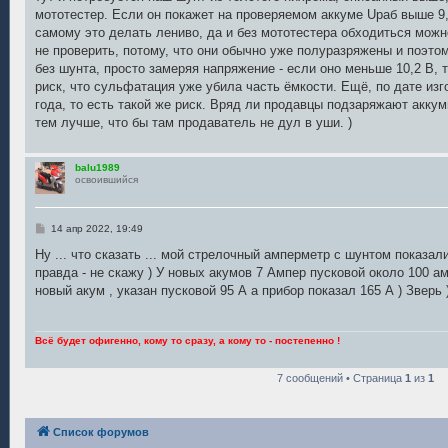
мототестер. Если он покажет на проверяемом аккуме Uраб выше 9,5
самому это делать лениво, да и без мототестера обходиться можн
не проверить, потому, что они обычно уже полуразряжены и поэто
без шунта, просто замеряя напряжение - если оно меньше 10,2 В, 
риск, что сульфатация уже убила часть ёмкости. Ещё, по дате из
года, то есть такой же риск. Вряд ли продавцы подзаряжают акку
тем лучше, что бы там продаватель не дул в уши. )
balu1989
освоившийся
С
14 апр 2022, 19:49
о
о
Ну ... что сказать ... мой стрелочный амперметр с шунтом показал
б
правда - не скажу ) У новых акумов 7 Ампер пусковой около 100 а
щ
е
новый акум , указан пусковой 95 А а прибор показал 165 А ) Зверь 
н
и
е
Всё будет офигенно, кому то сразу, а кому то - постепенно !
7 сообщений • Страница
1
из
1
Список форумов