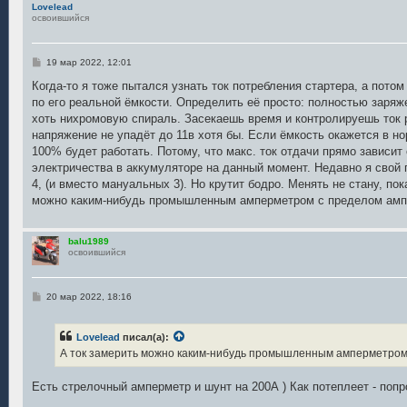
Lovelead
е
освоившийся
С
19 мар 2022, 12:01
о
о
Когда-то я тоже пытался узнать ток потребления стартера, а потом
б
по его реальной ёмкости. Определить её просто: полностью заряж
щ
е
хоть нихромовую спираль. Засекаешь время и контролируешь ток р
н
напряжение не упадёт до 11в хотя бы. Если ёмкость окажется в н
и
е
100% будет работать. Потому, что макс. ток отдачи прямо зависит
электричества в аккумуляторе на данный момент. Недавно я свой 
4, (и вместо мануальных 3). Но крутит бодро. Менять не стану, по
можно каким-нибудь промышленным амперметром с пределом ампер
balu1989
освоившийся
С
20 мар 2022, 18:16
о
о
б
Lovelead
писал(а):
щ
е
А ток замерить можно каким-нибудь промышленным амперметром с
н
и
е
Есть стрелочный амперметр и шунт на 200А ) Как потеплеет - попр