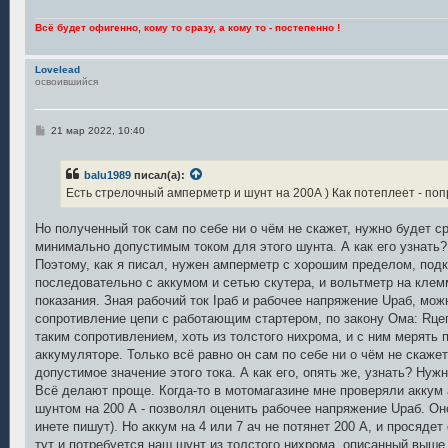
Всё будет офигенно, кому то сразу, а кому то - постепенно !
Lovelead
освоившийся
С
21 мар 2022, 10:40
о
о
б
balu1989
писал(а):
щ
е
Есть стрелочный амперметр и шунт на 200А ) Как потеплеет - поп
н
и
е
Но полученный ток сам по себе ни о чём не скажет, нужно будет ср
минимально допустимым током для этого шунта. А как его узнать
Поэтому, как я писал, нужен амперметр с хорошим пределом, под
последовательно с аккумом и сетью скутера, и вольтметр на клем
показания. Зная рабочий ток Iраб и рабочее напряжение Uраб, мож
сопротивление цепи с работающим стартером, по закону Ома: Rце
таким сопротивлением, хоть из толстого нихрома, и с ним мерять 
аккумуляторе. Только всё равно он сам по себе ни о чём не скаже
допустимое значение этого тока. А как его, опять же, узнать? Ну
Всё делают проще. Когда-то в мотомагазине мне проверяли аккум 
шунтом на 200 А - позволял оценить рабочее напряжение Uраб. Оно
инете пишут). Но аккум на 4 или 7 ач не потянет 200 А, и просяде
тут и потребуется наш шунт из толстого нихрома, описанный выше