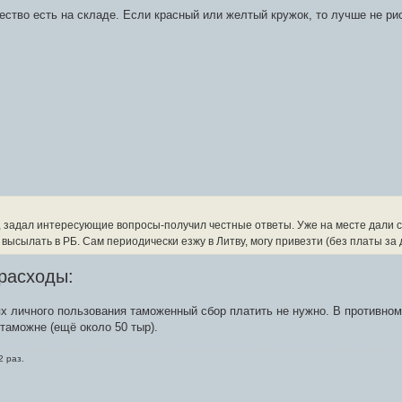
чество есть на складе. Если красный или желтый кружок, то лучше не ри
у, задал интересующие вопросы-получил честные ответы. Уже на месте дали с
высылать в РБ. Сам периодически езжу в Литву, могу привезти (без платы за д
расходы:
ях личного пользования таможенный сбор платить не нужно. В противном
таможне (ещё около 50 тыр).
2 раз.