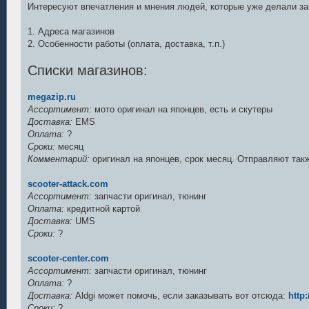
е
Интересуют впечатления и мнения людей, которые уже делали зак
н
и
е
1. Адреса магазинов
2. Особенности работы (оплата, доставка, т.п.)
Списки магазинов:
megazip.ru
Ассортимент:
мото оригинал на японцев, есть и скутеры
Доставка:
EMS
Оплата:
?
Сроки:
месяц
Комментарий:
оригинал на японцев, срок месяц. Отправляют так
scooter-attack.com
Ассортимент:
запчасти оригинал, тюнинг
Оплата:
кредитной картой
Доставка:
UMS
Сроки:
?
scooter-center.com
Ассортимент:
запчасти оригинал, тюнинг
Оплата:
?
Доставка:
Aldgi может помочь, если заказывать вот отсюда:
http:
Сроки:
?