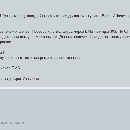
 (раз в месяц, иногда 2) могу что нибудь помочь купить. Возят Atheну п
ропейских шопов. Пересылка в Беларусь через EMS порядка 30$. По СНГ
их подставили немцы с моим валом. Деньги вернули. Правда вот промурож
орошие.
ся!
му я писал в теме про ремонт своего моцыка.
е через EMS.
аалогу. Срок 2 недели.
 ещё и виноват)))