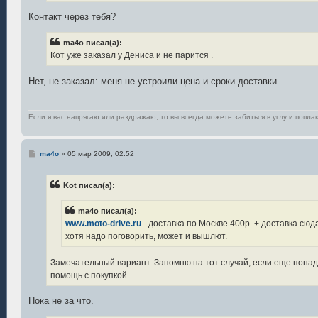
Контакт через тебя?
ma4o писал(а):
Кот уже заказал у Дениса и не парится .
Нет, не заказал: меня не устроили цена и сроки доставки.
Если я вас напрягаю или раздражаю, то вы всегда можете забиться в углу и поплак
С
ma4o
»
05 мар 2009, 02:52
о
о
б
Kot писал(а):
щ
е
н
ma4o писал(а):
и
е
www.moto-drive.ru
- доставка по Москве 400р. + доставка сюда
хотя надо поговорить, может и вышлют.
Замечательный вариант. Запомню на тот случай, если еще понад
помощь с покупкой.
Пока не за что.