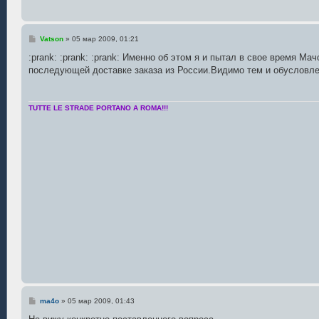
С
Vatson
»
05 мар 2009, 01:21
о
о
:prank: :prank: :prank: Именно об этом я и пытал в свое время Ма
б
последующей доставке заказа из России.Видимо тем и обусловле
щ
е
н
и
е
TUTTE LE STRADE PORTANO A ROMA!!!
С
ma4o
»
05 мар 2009, 01:43
о
о