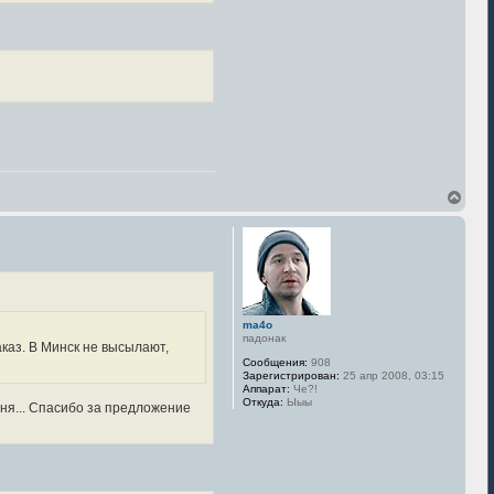
В
е
р
н
у
т
ь
с
я
ma4o
к
падонак
заказ. В Минск не высылают,
н
Сообщения:
908
а
Зарегистрирован:
25 апр 2008, 03:15
ч
Аппарат:
Че?!
а
Откуда:
Ыыы
ня... Спасибо за предложение
л
у