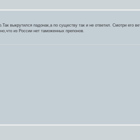
чо.Так выкрутился падонак,а по существу так и не ответил. Смотри его в
но,что из России нет таможенных препонов.