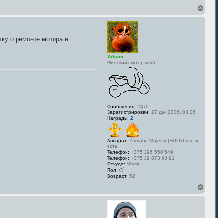
В
е
р
н
у
етку о ремонте мотора и
т
ь
с
Vatson
я
Минский скутер-клуб
к
н
а
ч
а
л
Сообщения:
2479
у
Зарегистрирован:
27 дек 2006, 03:06
Награды:
2
Аппарат:
Yamaha Majesty (НЛО)-был, и
есть.
Телефон:
+375 296 550 549
Телефон:
+375 29 873 63 91
Откуда:
Minsk
Пол:
Возраст:
52
В
е
р
н
у