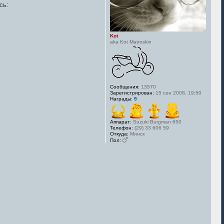
сь:
Kot
aka Kot Matroskin
Сообщения:
13570
Зарегистрирован:
15 сен 2008, 19:50
Награды:
9
Аппарат:
Suzuki Burgman 650
Телефон:
(29) 33 606 59
Откуда:
Минск
Пол: