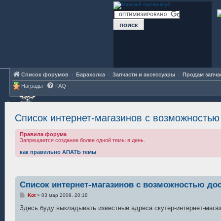
Список форумов
Барахолка
Запчасти и аксессуары
Продам запча
Награды
FAQ
Список интернет-магазинов с возможностью
Правила форума
Запрещается создание более одной темы в день.
как правильно АПАТЬ темы
Список интернет-магазинов с возможностью до
С
Kot
»
03 мар 2009, 20:18
о
о
Здесь буду выкладывать известные адреса скутер-интернет-мага
б
щ