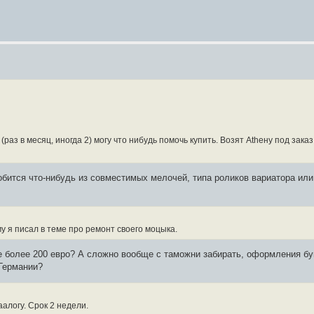
(раз в месяц, иногда 2) могу что нибудь помочь купить. Возят Atheну под зака
бится что-нибудь из совместимых мелочей, типа роликов вариатора или 
у я писал в теме про ремонт своего моцыка.
 более 200 евро? А сложно вообще с таможни забирать, оформления бума
 Германии?
аалогу. Срок 2 недели.