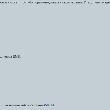
азы и могут что-либо порекомендовать-покритиковать. Итак, пишите зде
же через EMS.
//gilerarunner.ru/content/view/50/56/