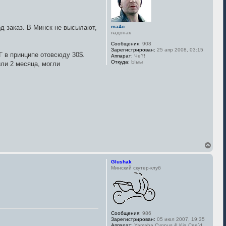
т
ь
с
я
од заказ. В Минск не высылают,
ma4o
к
падонак
н
Сообщения:
908
а
Зарегистрирован:
25 апр 2008, 03:15
ч
 в принципе отовсюду 30$.
Аппарат:
Че?!
а
Откуда:
Ыыы
или 2 месяца, могли
л
у
В
е
р
Glushak
н
Минский скутер-клуб
у
т
ь
с
я
к
Сообщения:
986
н
Зарегистрирован:
05 июл 2007, 19:35
а
Аппарат:
Yamaha Cygnus & Kia Cee`d