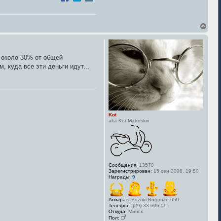
В
е
р
н
у
 около 30% от общей
т
, куда все эти деньги идут...
ь
с
я
к
н
а
ч
Kot
а
aka Kot Matroskin
л
у
Сообщения:
13570
Зарегистрирован:
15 сен 2008, 19:50
Награды:
9
Аппарат:
Suzuki Burgman 650
Телефон:
(29) 33 606 59
Откуда:
Минск
Пол: