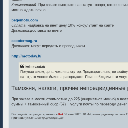
Комментарий:
При заказе смотрите на статус товара, какое коли
можно ждать вечно.
begemoto.com
Оплата
: надбавка на инет цену 10%,консультант на сайте
Доставка
:доставка по почте
scootermag.ru
Доставка
: могут передать с проводником
http://motoday.lt/
.
kei писал(а):
Покупал шлем, цепь, чехол на скутер. Предварительно, по скайп
на то, что многое было на распродаже. При необходимости могут 
Таможня, налоги, прочие непредвиденные 
При заказе в месяц стоимостью до 22$ (оборжаться можно) в цел
суммы + таможенный сбор (5€) + услуги почты по переводу денег 
Последний раз редактировалось
Kot
06 июл 2020, 01:44, всего редактировалось 1
Причина:
удалены несуществующие