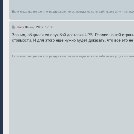
Если я вас напрягаю или раздражаю, то вы всегда можете забиться в углу и поплак
С
Kot
»
04 мар 2009, 17:08
о
о
Звонил, общался со службой доставки UPS. Реалии нашей страны 
б
стоимости. И для этого еще нужно будет доказать, что все это не
щ
е
н
и
е
Если я вас напрягаю или раздражаю, то вы всегда можете забиться в углу и поплак