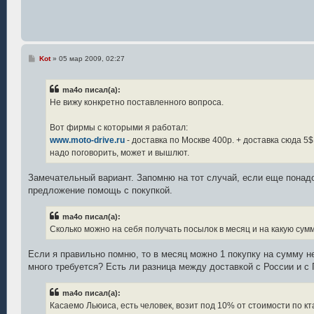
С
Kot
»
05 мар 2009, 02:27
о
о
б
ma4o писал(а):
щ
е
Не вижу конкретно поставленного вопроса.
н
и
е
Вот фирмы с которыми я работал:
www.moto-drive.ru
- доставка по Москве 400р. + доставка сюда 5$ 
надо поговорить, может и вышлют.
Замечательный вариант. Запомню на тот случай, если еще понадо
предложение помощь с покупкой.
ma4o писал(а):
Сколько можно на себя получать посылок в месяц и на какую сумм
Если я правильно помню, то в месяц можно 1 покупку на сумму не
много требуется? Есть ли разница между доставкой с России и с
ma4o писал(а):
Касаемо Льюиса, есть человек, возит под 10% от стоимости по кт