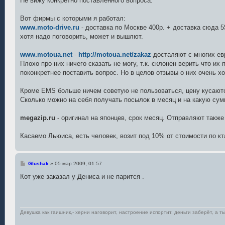
Не вижу конкретно поставленного вопроса.
б
щ
е
Вот фирмы с которыми я работал:
н
www.moto-drive.ru
- доставка по Москве 400р. + доставка сюда 5$
и
е
хотя надо поговорить, может и вышлют.
www.motoua.net
-
http://motoua.net/zakaz
досталяют с многих ев
Плохо про них ничего сказать не могу, т.к. склонен верить что 
поконкретнее поставить вопрос. Но в целов отзывы о них очень х
Кроме EMS больше ничем советую не пользоваться, цену кусают
Сколько можно на себя получать посылок в месяц и на какую сум
megazip.ru
- оригинал на японцев, срок месяц. Отправляют такж
Касаемо Льюиса, есть человек, возит под 10% от стоимости по кт
С
Glushak
»
05 мар 2009, 01:57
о
о
Кот уже заказал у Дениса и не парится .
б
щ
е
н
и
е
Девушка как гаишник,- херни наговорит, настроение испортит, деньги заберёт, а ты