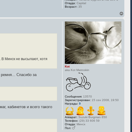
ч
Откуда:
Capital
а
Возраст:
35
л
В
у
е
р
н
у
т
ь
с
я
к
н
а
з. В Минск не высылают, хотя
ч
Kot
а
aka Kot Matroskin
л
ремня... Спасибо за
у
Сообщения:
13570
Зарегистрирован:
15 сен 2008, 19:50
Награды:
9
г, кабинетов и всего такого
Аппарат:
Suzuki Burgman 650
Телефон:
(29) 33 606 59
Откуда:
Минск
Пол: