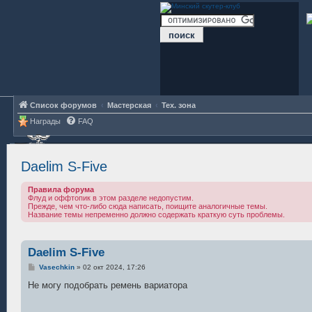
Список форумов
Мастерская
Тех. зона
Награды
FAQ
Daelim S-Five
Правила форума
Флуд и оффтопик в этом разделе недопустим.
Прежде, чем что-либо сюда написать, поищите аналогичные темы.
Название темы непременно должно содержать краткую суть проблемы.
Daelim S-Five
С
Vasechkin
»
02 окт 2024, 17:26
о
о
Не могу подобрать ремень вариатора
б
щ
е