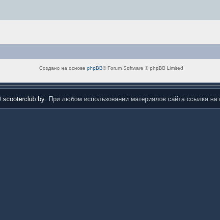
Создано на основе
phpBB
® Forum Software © phpBB Limited
0
scooterclub.by
. При любом использовании материалов сайта ссылка на 