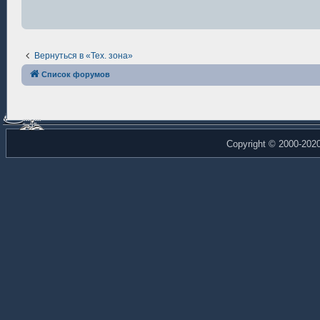
н
и
е
Вернуться в «Тех. зона»
Список форумов
Copyright © 2000-202