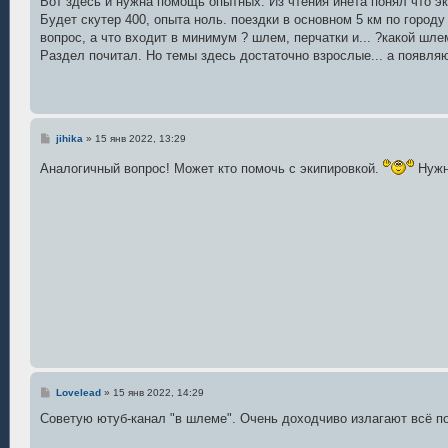
Вот здесь и нужна помощь опытных. Из чтения инета понял что э
н
Будет скутер 400, опыта ноль. поездки в основном 5 км по городу
и
е
вопрос, а что входит в минимум ? шлем, перчатки и... ?какой шлем
Раздел почитал. Но темы здесь достаточно взрослые... а появля
С
jihika
»
15 янв 2022, 13:29
о
о
Аналогичный вопрос! Может кто помочь с экипировкой.
Нужн
б
щ
е
н
и
е
С
Lovelead
»
15 янв 2022, 14:29
о
о
Советую ютуб-канал "в шлеме". Очень доходчиво излагают всё по
б
щ