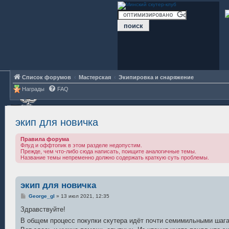
Список форумов
Мастерская
Экипировка и снаряжение
Награды
FAQ
экип для новичка
Правила форума
Флуд и оффтопик в этом разделе недопустим.
Прежде, чем что-либо сюда написать, поищите аналогичные темы.
Название темы непременно должно содержать краткую суть проблемы.
экип для новичка
С
George_gl
»
13 июл 2021, 12:35
о
о
Здравствуйте!
б
В общем процесс покупки скутера идёт почти семимильными ша
щ
е