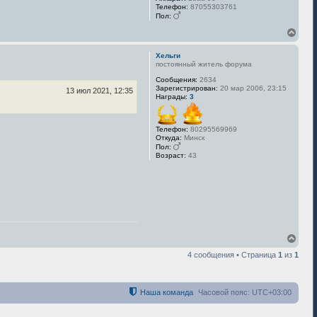
с
Телефон:
87055303761
я
Пол:
к
В
н
е
а
р
ч
Хельги
н
а
постоянный житель форума
у
л
Сообщения:
2634
т
у
Зарегистрирован:
20 мар 2006, 23:15
ь
13 июл 2021, 12:35
Награды:
3
с
я
к
Телефон:
80295569969
н
Откуда:
Минск
а
Пол:
ч
Возраст:
43
а
л
у
В
е
4 сообщения • Страница
1
из
1
р
н
у
т
Наша команда
Часовой пояс:
UTC+03:00
ь
с
я