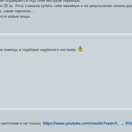
кип подбирается под себя методом перебора.
 и 20 за. Хочу сначала купить себе минимум и по результатам сезона до
, какие перчатки....
ются новые вещи.
а помощь в подборке надёжного костюма.
 мототеме и не только.
https://www.youtube.com/results?search_ ...