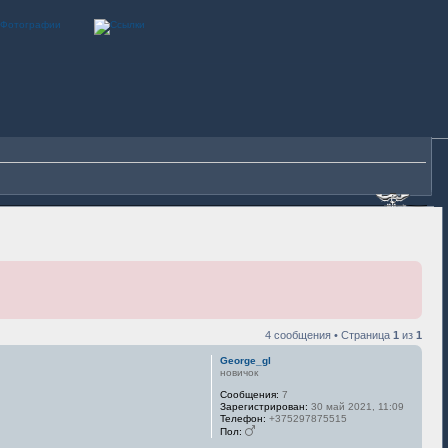
4 сообщения • Страница
1
из
1
George_gl
новичок
Сообщения:
7
Зарегистрирован:
30 май 2021, 11:09
Телефон:
+375297875515
Пол: