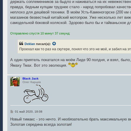
держать соплеменников за быдло и наживаться на их невежествен
и
е
правда, бедным купцам труднее стало - народ попробовал качеств
неплохо для дешёвой техники. В моём Усть-Каменогорске (200 км 
магазинов безвестный китайский мотопром. Уже несколько лет вижу
самодельной боковой коляской. Здорово было бы и тайваньское дл
Отправлено спустя 10 минут 37 секунд:
Deklan
писал(а):
Проехал как то раз на скутере, понял что это не моё, и забил на э
А один приятель покатался на моём Лиде 90 полдня, и взял, было,
Ямаху Тмах. Вот это эволюция.
Black Jack
Олег Карцев
С
01 май 2020, 18:08
о
о
Новый тимакс - это нечто. И необязательно брать максимальную в
б
Золотая середина всегда золотая!
щ
е