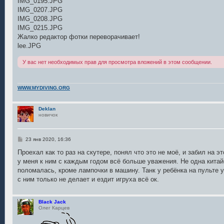
IMG_0195.JPG
и
е
IMG_0207.JPG
IMG_0208.JPG
IMG_0215.JPG
Жалко редактор фотки переворачивает!
lee.JPG
У вас нет необходимых прав для просмотра вложений в этом сообщении.
WWW.MYDIVING.ORG
Deklan
новичок
С
23 янв 2020, 16:36
о
о
Проехал как то раз на скутере, понял что это не моё, и забил на э
б
у меня к ним с каждым годом всё больше уважения. Не одна китайс
щ
е
поломалась, кроме лампочки в машину. Танк у ребёнка на пульте у
н
с ним только не делает и ездит игруха всё ок.
и
е
Black Jack
Олег Карцев