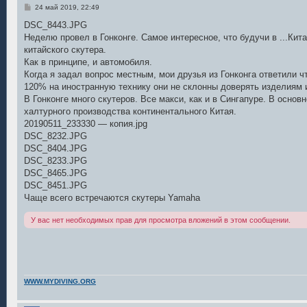
С
24 май 2019, 22:49
о
о
DSC_8443.JPG
б
Неделю провел в Гонконге. Самое интересное, что будучи в ...Китае
щ
е
китайского скутера.
н
Как в принципе, и автомобиля.
и
е
Когда я задал вопрос местным, мои друзья из Гонконга ответили ч
120% на иностранную технику они не склонны доверять изделиям и
В Гонконге много скутеров. Все макси, как и в Сингапуре. В основ
халтурного производства континентального Китая.
20190511_233330 — копия.jpg
DSC_8232.JPG
DSC_8404.JPG
DSC_8233.JPG
DSC_8465.JPG
DSC_8451.JPG
Чаще всего встречаются скутеры Yamaha
У вас нет необходимых прав для просмотра вложений в этом сообщении.
WWW.MYDIVING.ORG