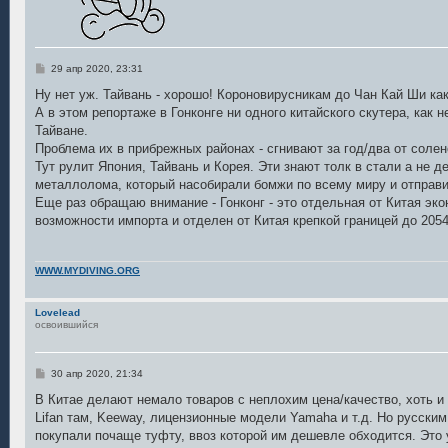
С
29 апр 2020, 23:31
о
о
Ну нет уж. Тайвань - хорошо! Короновирусникам до Чан Кай Ши как
б
А в этом репортаже в Гонконге ни одного китайского скутера, как н
щ
е
Тайване.
н
Проблема их в прибрежных районах - сгнивают за год/два от солен
и
е
Тут рулит Япония, Тайвань и Корея. Эти знают толк в стали а не 
металлолома, который насобирали бомжи по всему миру и отправи
Еще раз обращаю внимание - Гонконг - это отдельная от Китая эк
возможности импорта и отделен от Китая крепкой границей до 2054
WWW.MYDIVING.ORG
Lovelead
освоившийся
С
30 апр 2020, 21:34
о
о
В Китае делают немало товаров с неплохим цена/качество, хоть и
б
Lifan там, Keeway, лицензионные модели Yamaha и т.д. Но русски
щ
е
покупали почаще туфту, ввоз которой им дешевле обходится. Это у
н