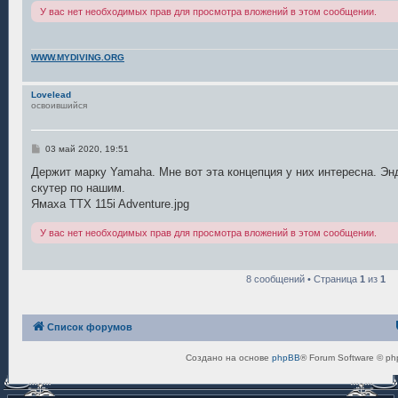
н
У вас нет необходимых прав для просмотра вложений в этом сообщении.
и
е
WWW.MYDIVING.ORG
Lovelead
освоившийся
С
03 май 2020, 19:51
о
о
Держит марку Yamaha. Мне вот эта концепция у них интересна. Эн
б
скутер по нашим.
щ
е
Ямаха ТТХ 115i Adventure.jpg
н
и
У вас нет необходимых прав для просмотра вложений в этом сообщении.
е
8 сообщений • Страница
1
из
1
Список форумов
Создано на основе
phpBB
® Forum Software © ph