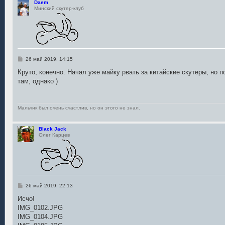
Daem
Минский скутер-клуб
С
26 май 2019, 14:15
о
о
Круто, конечно. Начал уже майку рвать за китайские скутеры, но 
б
там, однако )
щ
е
н
и
е
Мальчик был очень счастлив, но он этого не знал.
Black Jack
Олег Карцев
С
26 май 2019, 22:13
о
о
Исчо!
б
IMG_0102.JPG
щ
е
IMG_0104.JPG
н