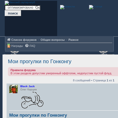
Список форумов
Общие вопросы
Разное
Награды
FAQ
Мои прогулки по Гонконгу
Правила форума
В этом разделе допустим умеренный оффтопик, недопустим пустой флуд.
8 сообщений • Страница
1
из
1
Black Jack
Олег Карцев
Мои прогулки по Гонконгу