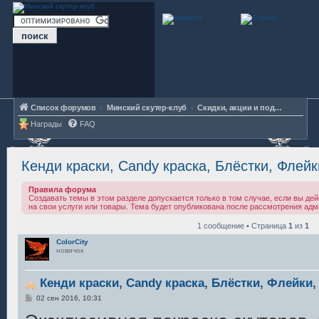
Список форумов
Минский скутер-клуб
Скидки, акции и подарки от партнёров МСК
Награды
FAQ
Кенди краски, Candy краска, Блёстки, Флей
Правила форума
Создавать темы в этом разделе допускается только в том случае, если вы де
на свои услуги или товары. Тема будет опубликована после рассмотрения адм
1 сообщение • Страница
1
из
1
ColorCity
новичок
Кенди краски, Candy краска, Блёстки, Флейки
С
02 сен 2016, 10:31
о
о