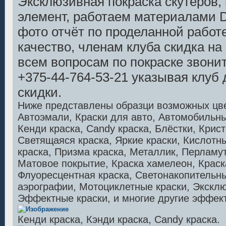
Эксклюзивная покраска скутеров, 
б
щ
элемент, работаем материалами 
е
н
фото отчёт по проделанной работе
и
е
качество, членам клуба скидка на
всем вопросам по покраске звони
+375-44-764-53-21 указывая клуб
скидки.
Ниже представлены образци возможных цвет
Автоэмали, Краски для авто, Автомобильны
Кенди краска, Candy краска, Блёстки, Кри
Светящаяся краска, Яркие краски, Кислотн
краска, Призма краска, Металлик, Перламут
Матовое покрытие, Краска хамелеон, Крас
Флуоресцентная краска, Светонакопительны
аэрографии, Мотоциклетные краски, Эксклю
Эффектные краски, и многие другие эффек
Кенди краска, Кэнди краска, Candy краска.