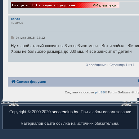
banad
новичок
С
04 мар 2016, 22:12
о
о
Ну я свой старый аккаунт забыл небыло меня . Вот и забыл . Фили
б
Хром не большого размера до 380 мм. И все зависит от детали
щ
е
н
и
3 сообщения • Страница
1
из
1
е
Список форумов
Создано на основе
phpBB
® Forum Software © ph
Copyright © 2000-2020
scooterclub.by
. При любом использовании
материалов сайта ссылка на источник обязательна.