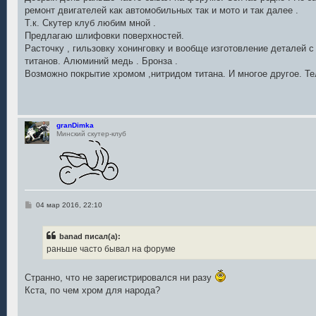
б
ремонт двигателей как автомобильных так и мото и так далее .
щ
е
Т.к. Скутер клуб любим мной .
н
Предлагаю шлифовки поверхностей.
и
е
Расточку , гильзовку хонинговку и вообще изготовление деталей с
титанов. Алюминий медь . Бронза .
Возможно покрытие хромом ,нитридом титана. И многое другое. Т
granDimka
Минский скутер-клуб
С
04 мар 2016, 22:10
о
о
б
banad писал(а):
щ
е
раньше часто бывал на форуме
н
и
е
Странно, что не зарегистрировался ни разу
Кста, по чем хром для народа?