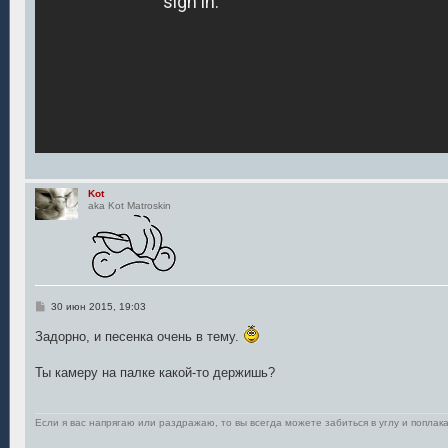
Kot
aka Kot Matroskin
С
30 июн 2015, 19:03
о
о
Задорно, и песенка очень в тему.
б
щ
е
Ты камеру на палке какой-то держишь?
н
и
е
Если я вас напрягаю или раздражаю, то вы всегда можете забиться в углу и поплака