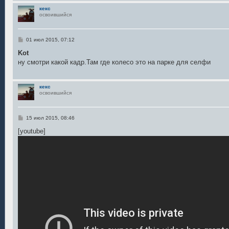
кекс
освоившийся
С
01 июл 2015, 07:12
о
о
Kot
б
ну смотри какой кадр.Там где колесо это на парке для селфи
щ
е
н
и
кекс
е
освоившийся
С
15 июл 2015, 08:46
о
о
[youtube]
б
щ
е
н
и
е