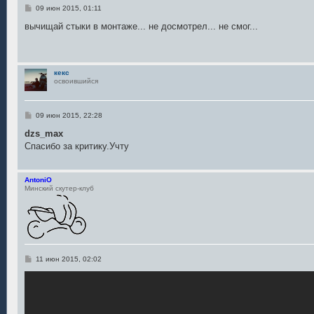
С
09 июн 2015, 01:11
о
о
вычищай стыки в монтаже... не досмотрел... не смог...
б
щ
е
н
и
кекс
е
освоившийся
С
09 июн 2015, 22:28
о
о
dzs_max
б
Спасибо за критику.Учту
щ
е
н
и
AntoniO
е
Минский скутер-клуб
С
11 июн 2015, 02:02
о
о
б
щ
е
н