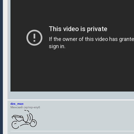
dzs_max
Минский скутер-клуб