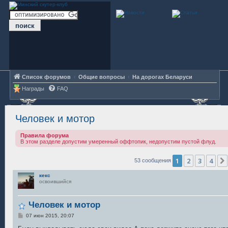
Список форумов
Общие вопросы
На дорогах Беларуси
Награды
FAQ
Человек и мотор
Правила форума
В этом разделе допустим умеренный оффтопик, недопустим пустой флуд.
1
2
3
4
53 сообщения
кекс
освоившийся
Человек и мотор
С
07 июн 2015, 20:07
о
о