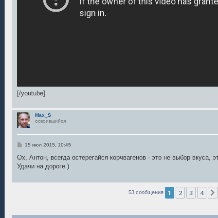
[/youtube]
Max_S
освоившийся
С
15 июл 2015, 10:45
о
о
Ох, Антон, всегда остерегайся корчвагенов - это не выбор вкуса, эт
б
Удачи на дороге )
щ
е
н
и
е
1
2
3
4
53 сообщения