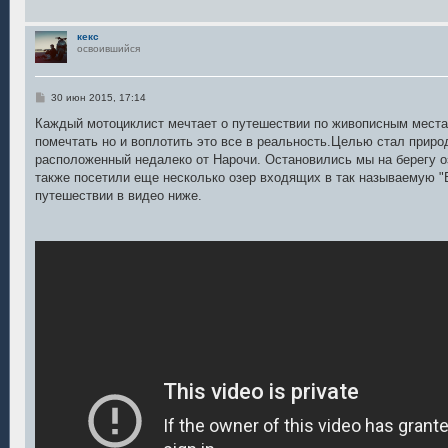
кекс
освоившийся
С
30 июн 2015, 17:14
о
о
Каждый мотоциклист мечтает о путешествии по живописным места
б
помечтать но и воплотить это все в реальность.Целью стал приро
щ
е
расположенный недалеко от Нарочи. Остановились мы на берегу о
н
также посетили еще несколько озер входящих в так называемую 
и
е
путешествии в видео ниже.