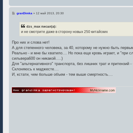
С
granDimka
»
12 май 2013, 20:30
о
о
б
dzs_max писал(а):
щ
е
и не смотрите даже в сторону новых 250 китайских
н
и
е
Про них и слова нет!
А для степенного человека, за 40, которому не нужно быть перв
Реально - и мне бы хватило.... Но пока еще кровь играет, и "при
сильвера600 он никакой.....)
Для "альтернативного" транспорта, без лишних трат и притензий - 
Склоняюсь к маджесте....
И, кстати, чем больше объем - тем выше смертность....