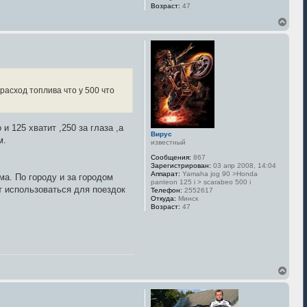
Возраст:
47
В
е
р
н
у
т
ь
с
 расход топлива что у 500 что
я
к
н
а
и 125 хватит ,250 за глаза ,а
Вирус
ч
м.
известный
а
л
Сообщения:
867
у
Зарегистрирован:
03 апр 2008, 14:04
Аппарат:
Yamaha jog 90 >Honda
ма. По городу и за городом
panteon 125 i > scarabeo 500 i
ет использоваться для поездок
Телефон:
2552617
Откуда:
Минск
Возраст:
47
В
е
р
н