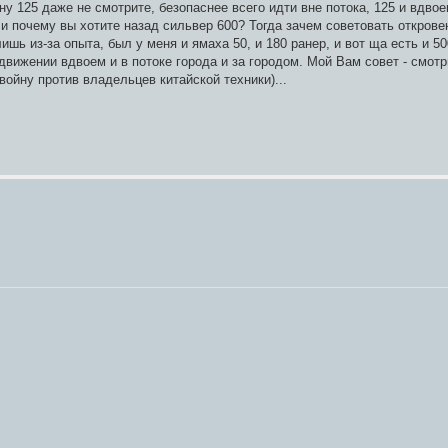
ну 125 даже не смотрите, безопаснее всего идти вне потока, 125 и вдвое
, и почему вы хотите назад сильвер 600? Тогда зачем советовать откров
лишь из-за опыта, был у меня и ямаха 50, и 180 ранер, и вот ща есть и 50
вижении вдвоем и в потоке города и за городом. Мой Вам совет - смотри
войну против владельцев китайской техники)...