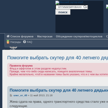
Список форумов
Мастерская
Обсуждение скутеров/мотоциклов
С
Награды
FAQ
Помогите выбрать скутер для 40 летнего дя
Правила форума
Флуд и оффтопик в этом разделе недопустим.
Прежде, чем что-либо сюда написать, поищите аналогичные темы.
Крайне желательно, чтоб в названии темы было указано, что и с чем вы хотите 
Помогите выбрать скутер для 40 летнего дядьк
С
олег_от_40
»
11 май 2013, 21:18
о
о
Жена сдала на права, одного транспортного средства стало уже 
б
следующие.
щ