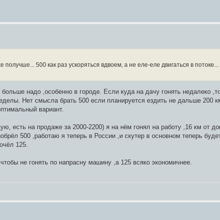
е получше... 500 как раз ускоряться вдвоем, а не еле-еле двигаться в потоке...
больше надо ,особенно в городе. Если куда на дачу гонять недалеко ,то 
ределы. Нет смысла брать 500 если планируется ездить не дальше 200 к
 оптимальный вариант.
ю, есть на продаже за 2000-2200) я на нём гонял на работу ,16 км от до
иобрёл 500 ,работаю я теперь в России ,и скутер в основном теперь буд
почёл 125.
,чтобы не гонять по напрасну машину ,а 125 всяко экономичнее.