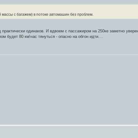
й массы с багажем) в потоке автомашин без проблем.
од практически одинаков. И вдвоем с пассажиром на 250ке заметно увере
м будет 80 км\час тянуться - опасно на обгон идти....