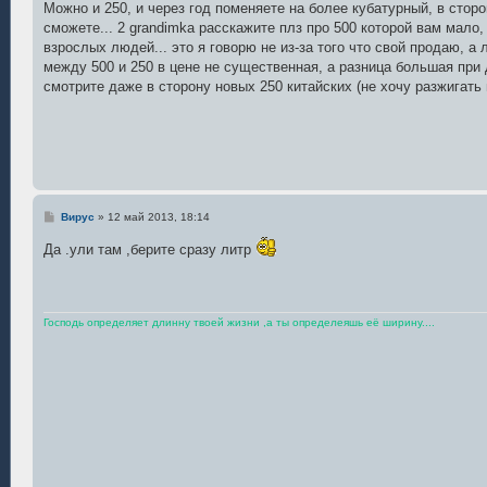
о
Можно и 250, и через год поменяете на более кубатурный, в сторо
б
сможете... 2 grandimka расскажите плз про 500 которой вам мало
щ
е
взрослых людей... это я говорю не из-за того что свой продаю, а 
н
между 500 и 250 в цене не существенная, а разница большая при д
и
е
смотрите даже в сторону новых 250 китайских (не хочу разжигать 
С
Вирус
»
12 май 2013, 18:14
о
о
Да .ули там ,берите сразу литр
б
щ
е
н
и
е
Господь определяет длинну твоей жизни ,а ты определеяшь её ширину....