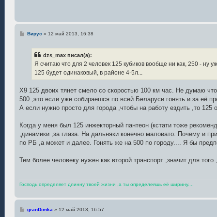
С
Вирус
»
12 май 2013, 16:38
о
о
б
dzs_max писал(а):
щ
е
Я считаю что для 2 человек 125 кубиков вообще ни как, 250 - ну уж
н
125 будет одинаковый, в районе 4-5л...
и
е
Х9 125 двоих тянет смело со скоростью 100 км час. Не думаю что 
500 ,это если уже собираешся по всей Беларуси гонять и за её п
А если нужно просто для города ,чтобы на работу ездить ,то 125
Когда у меня был 125 инжекторный пантеон (кстати тоже рекоменду
,динамики ,за глаза. На дальняки конечно маловато. Почему и пр
по РБ ,а может и далее. Гонять же на 500 по городу.... Я бы пред
Тем более человеку нужен как второй транспорт ,значит для того 
Господь определяет длинну твоей жизни ,а ты определеяшь её ширину....
С
granDimka
»
12 май 2013, 16:57
о