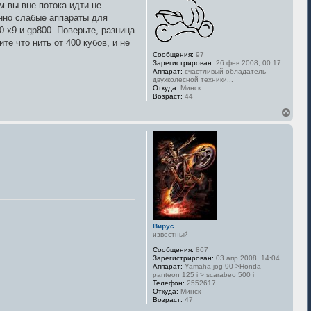
м вы вне потока идти не
т
енно слабые аппараты для
ь
с
0 x9 и gp800. Поверьте, разница
я
те что нить от 400 кубов, и не
к
Сообщения:
97
н
Зарегистрирован:
26 фев 2008, 00:17
а
Аппарат:
счастливый обладатель
ч
двухколесной техники...
а
Откуда:
Минск
л
Возраст:
44
у
В
е
р
н
у
т
ь
с
я
к
н
а
Вирус
ч
известный
а
л
Сообщения:
867
у
Зарегистрирован:
03 апр 2008, 14:04
Аппарат:
Yamaha jog 90 >Honda
panteon 125 i > scarabeo 500 i
Телефон:
2552617
Откуда:
Минск
Возраст:
47