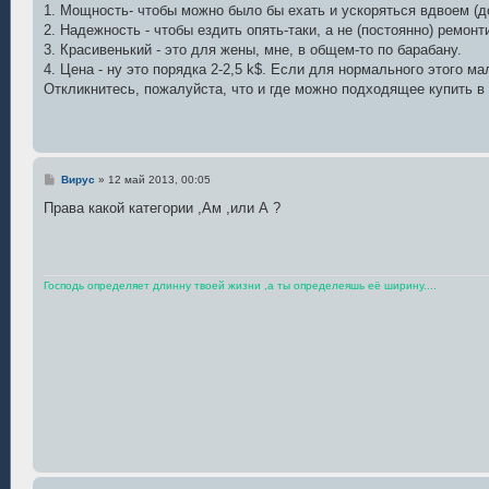
е
1. Мощность- чтобы можно было бы ехать и ускоряться вдвоем (д
н
2. Надежность - чтобы ездить опять-таки, а не (постоянно) ремонт
и
е
3. Красивенький - это для жены, мне, в общем-то по барабану.
4. Цена - ну это порядка 2-2,5 k$. Если для нормального этого 
Откликнитесь, пожалуйста, что и где можно подходящее купить в 
С
Вирус
»
12 май 2013, 00:05
о
о
Права какой категории ,Ам ,или А ?
б
щ
е
н
и
е
Господь определяет длинну твоей жизни ,а ты определеяшь её ширину....