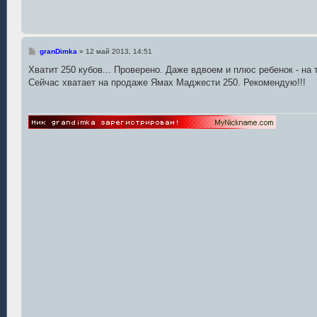
С
granDimka
»
12 май 2013, 14:51
о
о
Хватит 250 кубов... Проверено. Даже вдвоем и плюс ребенок - на 
б
Сейчас хватает на продаже Ямах Маджести 250. Рекомендую!!!
щ
е
н
и
е