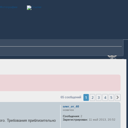
1
2
3
4
5
Сле
65 сообщений
олег_от_40
новичок
Сообщения:
2
Зарегистрирован:
11 май 2013, 20:52
ого. Требования приблизительно