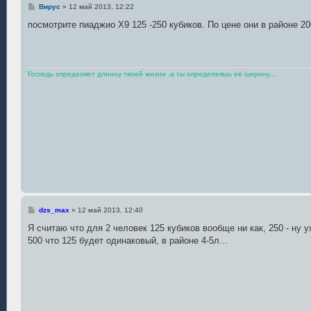
С
Вирус
»
12 май 2013, 12:22
о
о
посмотрите пиаджио Х9 125 -250 кубиков. По цене они в районе 2
б
щ
е
н
и
е
Господь определяет длинну твоей жизни ,а ты определеяшь её ширину....
С
dzs_max
»
12 май 2013, 12:40
о
о
Я считаю что для 2 человек 125 кубиков вообще ни как, 250 - ну у
б
500 что 125 будет одинаковый, в районе 4-5л...
щ
е
н
и
е