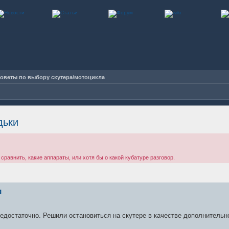
оветы по выбору скутера/мотоцикла
дьки
сравнить, какие аппараты, или хотя бы о какой кубатуре разговор.
и
недостаточно. Решили остановиться на скутере в качестве дополнительн