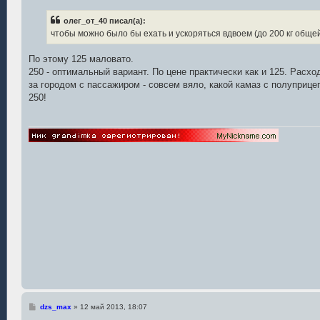
о
б
олег_от_40 писал(а):
щ
е
чтобы можно было бы ехать и ускоряться вдвоем (до 200 кг обще
н
и
е
По этому 125 маловато.
250 - оптимальный вариант. По цене практически как и 125. Расх
за городом с пассажиром - совсем вяло, какой камаз с полуприцепо
250!
С
dzs_max
»
12 май 2013, 18:07
о