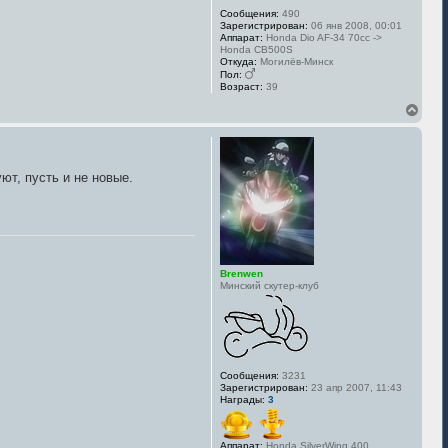
л
Сообщения:
490
у
Зарегистрирован:
06 янв 2008, 00:01
Аппарат:
Honda Dio AF-34 70сс ->
Honda CB500S
Откуда:
Могилёв-Минск
Пол:
Возраст:
39
В
е
р
н
у
ют, пусть и не новые.
т
ь
с
я
к
н
а
Brenwen
ч
Минский скутер-клуб
а
л
у
Сообщения:
3231
Зарегистрирован:
23 апр 2007, 11:43
Награды:
3
Аппарат:
Honda SilverWing 400