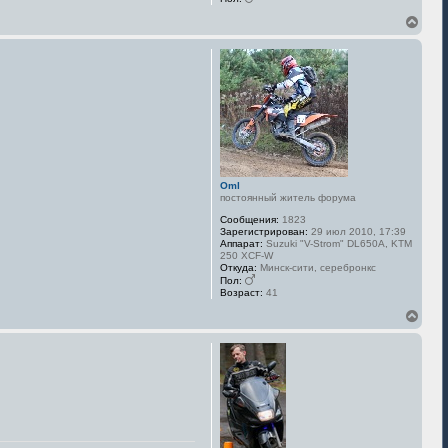
В
е
р
н
у
т
ь
с
я
к
н
а
Oml
ч
постоянный житель форума
а
л
Сообщения:
1823
у
Зарегистрирован:
29 июл 2010, 17:39
Аппарат:
Suzuki "V-Strom" DL650A, KTM
250 XCF-W
Откуда:
Минск-сити, серебронкс
Пол:
Возраст:
41
В
е
р
н
у
т
ь
с
я
к