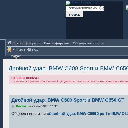
Список форумов
Сайт и форумы
Обсуждение статей
Награды
FAQ
Двойной удар. BMW C600 Sport и BMW C65
Правила форума
В связи с широкой тематикой обсуждаемых вопросов допустим умеренный фл
Двойной удар. BMW C600 Sport и BMW C650 GT
С
Brenwen
»
29 янв 2013, 14:33
о
о
Обсуждение статьи «
Двойной удар. BMW C600 Sport и BMW C6
б
щ
е
н