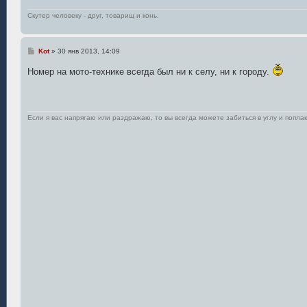
Скутер человеку - друг, товарищ и конь.
С
Kot
»
30 янв 2013, 14:09
о
о
Номер на мото-технике всегда был ни к селу, ни к городу.
б
щ
е
н
и
е
Если я вас напрягаю или раздражаю, то вы всегда можете забиться в углу и поплак