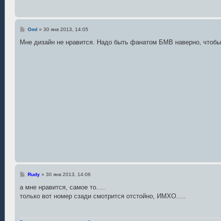
С
Oml
»
30 янв 2013, 14:05
о
о
Мне дизайн не нравится. Надо быть фанатом БМВ наверно, чтобы
б
щ
е
н
и
е
С
Rudy
»
30 янв 2013, 14:06
о
о
а мне нравится, самое то.....
б
только вот номер сзади смотрится отстойно, ИМХО.....
щ
е
н
и