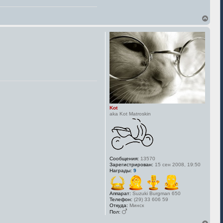
В
е
р
н
у
т
ь
с
я
к
н
а
ч
Kot
а
aka Kot Matroskin
л
у
Сообщения:
13570
Зарегистрирован:
15 сен 2008, 19:50
Награды:
9
Аппарат:
Suzuki Burgman 650
Телефон:
(29) 33 606 59
Откуда:
Минск
Пол:
В