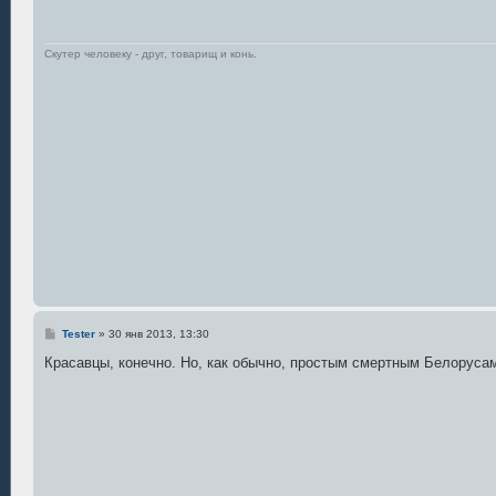
и
е
Скутер человеку - друг, товарищ и конь.
С
Tester
»
30 янв 2013, 13:30
о
о
Красавцы, конечно. Но, как обычно, простым смертным Белорусам
б
щ
е
н
и
е