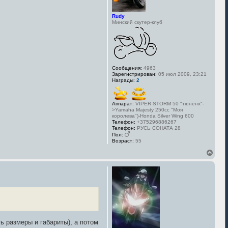
н
а
Rudy
ч
Минский скутер-клуб
а
л
у
Сообщения:
4963
Зарегистрирован:
05 июл 2009, 23:21
Награды:
2
Аппарат:
VIPER STORM 50 "тюненх"-
>Yamaha Majesty 250cc "Моя
королева")-Honda Silver Wing 600
Телефон:
+375296886267
Телефон:
РУСЬ СОНАТА 28
Пол:
Возраст:
55
В
е
р
н
у
т
ь
с
я
к
 размеры и габариты), а потом
н