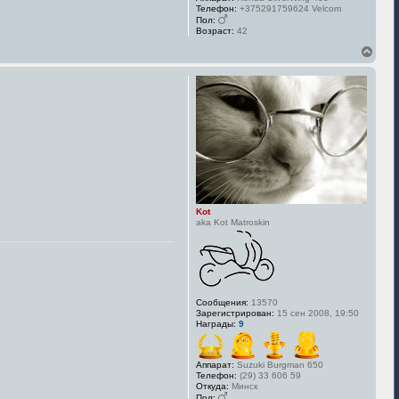
Телефон:
+375291759624 Velcom
Пол:
Возраст:
42
В
е
р
н
у
т
ь
с
я
к
н
а
ч
Kot
а
aka Kot Matroskin
л
у
Сообщения:
13570
Зарегистрирован:
15 сен 2008, 19:50
Награды:
9
Аппарат:
Suzuki Burgman 650
Телефон:
(29) 33 606 59
Откуда:
Минск
Пол: