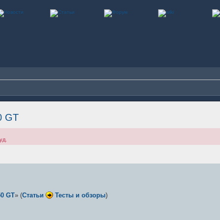
0 GT
уд.
50 GT
» (
Cтатьи
Тесты и обзоры
)