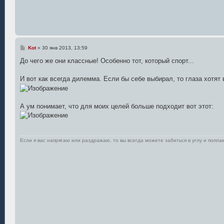
С
Kot
»
30 янв 2013, 13:59
о
о
До чего же они классные! Особенно тот, который спорт...
б
щ
е
И вот как всегда дилемма. Если бы себе выбирал, то глаза хотят в
н
и
е
А ум понимает, что для моих целей больше подходит вот этот:
Если я вас напрягаю или раздражаю, то вы всегда можете забиться в углу и поплак