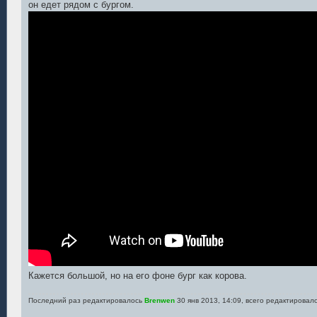
он едет рядом с бургом.
Кажется большой, но на его фоне бург как корова.
Последний раз редактировалось
Brenwen
30 янв 2013, 14:09, всего редактировало