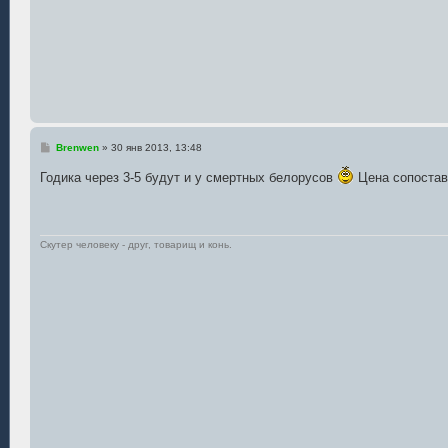
С
Brenwen
»
30 янв 2013, 13:48
о
о
Годика через 3-5 будут и у смертных белорусов
Цена сопостави
б
щ
е
н
и
е
Скутер человеку - друг, товарищ и конь.