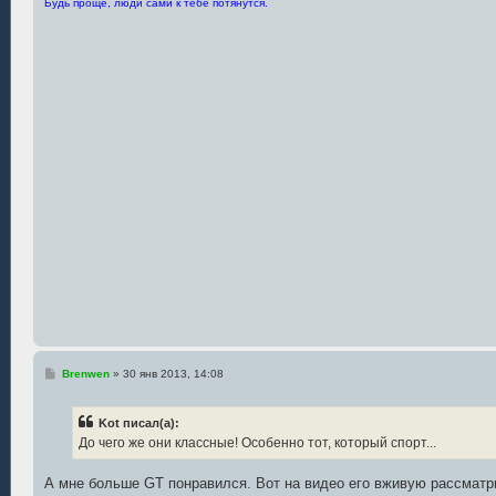
е
Будь проще, люди сами к тебе потянутся.
С
Brenwen
»
30 янв 2013, 14:08
о
о
б
Kot писал(а):
щ
е
До чего же они классные! Особенно тот, который спорт...
н
и
е
А мне больше GТ понравился. Вот на видео его вживую рассматр