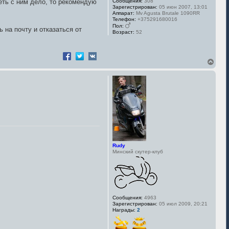
Сообщения:
308
меть с ним дело, то рекомендую
Зарегистрирован:
05 июн 2007, 13:01
Аппарат:
Mv Agusta Brutale 1090RR
Телефон:
+375291680016
Пол:
 на почту и отказаться от
Возраст:
52
В
е
р
н
у
т
ь
с
я
к
н
а
Rudy
ч
Минский скутер-клуб
а
л
у
Сообщения:
4963
Зарегистрирован:
05 июл 2009, 20:21
Награды:
2