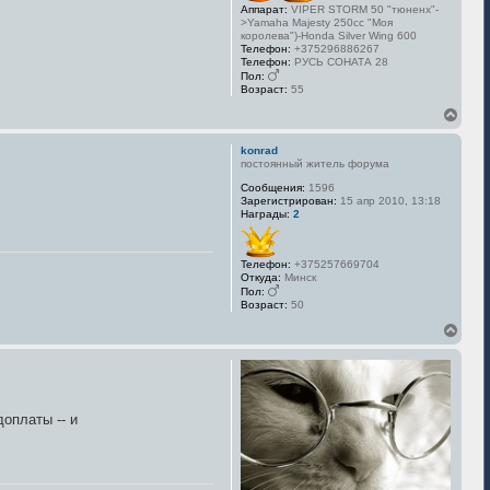
Аппарат:
VIPER STORM 50 "тюненх"-
>Yamaha Majesty 250cc "Моя
королева")-Honda Silver Wing 600
Телефон:
+375296886267
Телефон:
РУСЬ СОНАТА 28
Пол:
Возраст:
55
В
е
р
konrad
н
постоянный житель форума
у
Сообщения:
1596
т
Зарегистрирован:
15 апр 2010, 13:18
ь
Награды:
2
с
я
к
Телефон:
+375257669704
н
Откуда:
Минск
а
Пол:
ч
Возраст:
50
а
л
В
у
е
р
н
у
т
оплаты -- и
ь
с
я
к
н