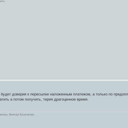
ать.
не будет доверия к пересылке наложенным платежом, а только по предопл
латить а потом получить, теряя драгоценное время.
жизнь. Виктор Козаченко.