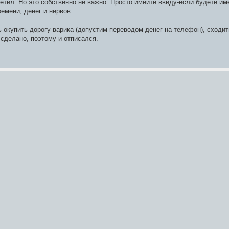
тветил. Но это собственно не важно. Просто имейте ввиду-если будете и
емени, денег и нервов.
 окупить дорогу варика (допустим переводом денег на телефон), сходить
 сделано, поэтому и отписался.