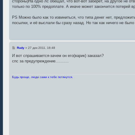
стороны)На одно лс обещал, что вот-вот заберет, на другое не о
и
е
только по 100% предоплате. А иначе может закончится потерей вр
PS Можно было как то извиниться, что типа денег нет, предложить
посылки, и её выслали бы сразу назад. Но так как ничего не было
С
Rudy
»
27 дек 2011, 16:48
о
о
И вот спрашивается-зачем он его(варик) заказал?
б
спс за предупреждение...........
щ
е
н
и
е
Будь проще, люди сами к тебе потянутся.