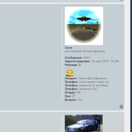
е
р
н
у
т
ь
с
я
к
н
а
Саня
ч
постоянный житель форума
а
л
Сообщения:
4401
у
Зарегистрирован:
29 апр 2007, 10:26
Награды:
2
Аппарат:
Пежо+Дио+Джорна
Телефон:
если нужен совет по
Телефон:
ремонту 4т китайца
Телефон:
пишите в ЛС
Откуда:
РБ
Пол:
Возраст:
53
В
е
р
н
у
т
ь