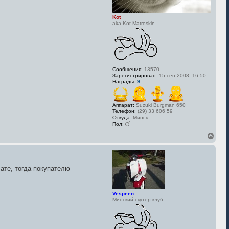
а
ч
Kot
а
aka Kot Matroskin
л
у
Сообщения:
13570
Зарегистрирован:
15 сен 2008, 16:50
Награды:
9
Аппарат:
Suzuki Burgman 650
Телефон:
(29) 33 606 59
Откуда:
Минск
Пол:
В
е
р
н
у
ате, тогда покупателю
т
ь
с
я
Vespeen
к
Минский скутер-клуб
н
а
ч
а