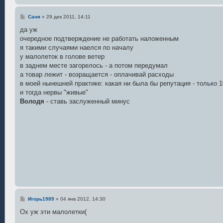
С
Саня
»
29 дек 2011, 14:11
о
о
да уж
б
очередное подтверждение не работать наложенным
щ
е
я такими случаями наелся по началу
н
у малолеток в голове ветер
и
е
в заднем месте загорелось - а потом передумал
а товар лежит - возращается - оплачивай расходы
в моей нынешней практике: какая ни была бы репутация - только
и тогда нервы "живые"
Володя
- ставь заслуженный минус
С
Игорь1989
»
04 янв 2012, 14:30
о
о
Ох уж эти малолетки(
б
щ