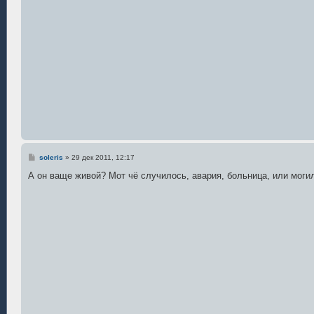
С
soleris
»
29 дек 2011, 12:17
о
о
А он ваще живой? Мот чё случилось, авария, больница, или моги
б
щ
е
н
и
е