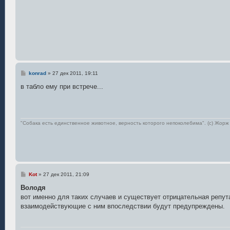
С
konrad
»
27 дек 2011, 19:11
о
о
в табло ему при встрече...
б
щ
е
н
и
е
"Собака есть единственное животное, верность которого непоколебима". (с) Жо
С
Kot
»
27 дек 2011, 21:09
о
о
Володя
б
вот именно для таких случаев и существует отрицательная репу
щ
е
взаимодействующие с ним впоследствии будут предупреждены.
н
и
е