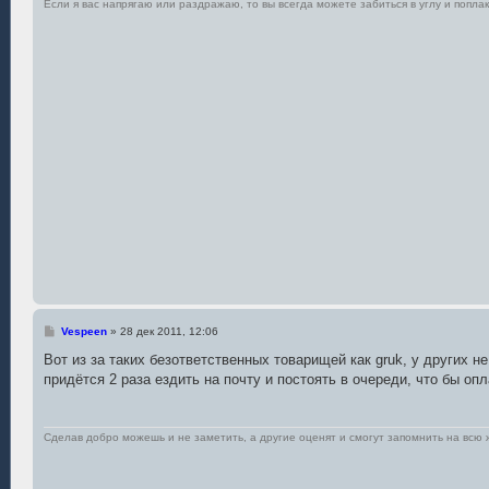
Если я вас напрягаю или раздражаю, то вы всегда можете забиться в углу и поплак
С
Vespeen
»
28 дек 2011, 12:06
о
о
Вот из за таких безответственных товарищей как gruk, у других 
б
придётся 2 раза ездить на почту и постоять в очереди, что бы оп
щ
е
н
и
е
Сделав добро можешь и не заметить, а другие оценят и смогут запомнить на всю 