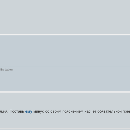
рж Бюффон
тация. Поставь
ему
минус со своим пояснением насчет обязательной пред