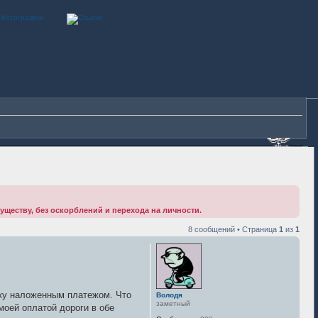
существу, без оскорблений и перехода на личности.
8 сообщений • Страница
1
из
1
вку наложенным платежом. Что
Володя
заметный
моей оплатой дороги в обе