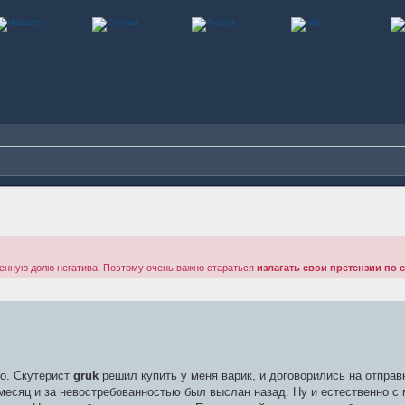
енную долю негатива. Поэтому очень важно стараться
излагать свои претензии по 
то. Скутерист
gruk
решил купить у меня варик, и договорились на отпра
 месяц и за невостребованностью был выслан назад. Ну и естественно с 