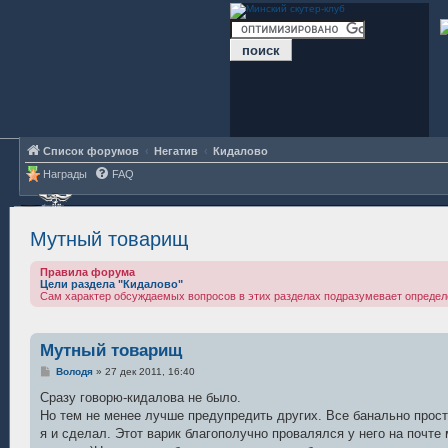
Список форумов
Негатив
Кидалово
Награды
FAQ
Мутный товарищ
Правила форума
Цели раздела "Кидалово"
Сам характер обсуждаемых вопросов в этих разделах подразумевает определ
Мутный товарищ
С
Володя
»
27 дек 2011, 16:40
о
о
Сразу говорю-кидалова не было.
б
Но тем не менее лучше предупредить других. Все банально прос
щ
е
я и сделал. Этот варик благополучно провалялся у него на почте
н