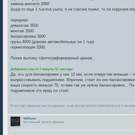
замена вентиля 3000
(куда-то еще 1 тысяча ушла, я не совсем понял, то ли коррозия бор
переднее:
демонтаж 3500
монтаж 3500
балансировка 3000
грузы 4000 (дороже автомобильных на 1 тыр)
герметизация 2000
Позже выложу сфотографированный ценник.
Добавлено спустя 2 минуты 32 секунды:
Да, ось для балансировки у них 12 мм, если отверстие меньше -- т
выпрессовывать подшипники. Впрочем, стоит ли оно балансировки
ваша скорость меньше 70, то вам так уж нужна балансировка... П
подшипников это вряд ли стоит.
Если я вас напрягаю или раздражаю, то вы всегда можете забиться в углу и поплака
Valiksan
постоянный житель форума