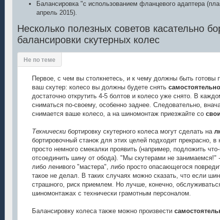
Балансировка "с использованием фланцевого адаптера (планш
апрель 2015).
Несколько полезных советов касательно бо
балансировки скутерных колес
Не по теме
Первое, с чем вы столкнетесь, и к чему должны быть готовы 
ваш скутер: колесо вы должны будете снять
самостоятельн
достаточно открутить 4-5 болтов и колесо уже снято. В кажд
сниматься по-своему, особенно заднее. Следовательно, внач
снимается ваше колесо, а на шиномонтаж приезжайте со
сво
Технически
бортировку скутерного колеса могут сделать на
л
бортировочный станок для этих целей подходит прекрасно, в
просто немного смекалки проявить (например, подложить что-
отсоединить шину от обода). "Мы скутерами не занимаемся!" --
либо ленивого "мастера", либо просто опасающегося повредит
такое не делал. В таких случаях можно сказать, что если шин
страшного, риск приемлем. Но лучше, конечно, обслуживатьс
шиномонтажах с технически грамотным персоналом.
Балансировку колеса также можно произвести
самостоятель