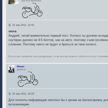
aka Kot Matroskin
С
22 апр 2011, 12:52
о
о
sema
б
Андрей, читай внимательно первый пост. Колесо ты должен всегда
щ
е
скутерах далеко не 4-5 болтов, как на авто, поэтому съем (особен
н
сложнее. Поэтому никто не будет и браться за твое колесо.
и
е
Если я вас напрягаю или раздражаю, то вы всегда можете забиться в углу и поплака
Ильич
демагог
С
25 апр 2011, 20:23
о
о
Для полноты информации неплохо бы к ценам на балансировку доб
б
вулканизацию
щ
е