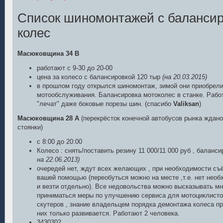
Список шиномонтажей с балансир
колес
Масюковщина 34 В
работают с 9-30 до 20-00
цена за колесо с балансировкой 120 тыр
(на 20.03.2015)
в прошлом году открылся шиномонтаж, зимой они приобрели
мотообслуживания. Балансировка мотоколес в станке. Рабо
"лечат" даже боковые порезы шин. (спасибо
Valiksan
)
Масюковщина 28 А
(перекрёсток конечной автобусов рынка ждано
стоянки)
с 8:00 до 20:00
Колесо : снять/поставить резину 11 000/11 000 руб , баланси
на 22.06.2013)
очередей нет, ждут всех желающих , при необходимости съ
вашей помощью (переобуться можно на месте ,т.е. нет необ
и везти отдельно). Все недовольства можно высказывать мне
приниматься меры по улучшению сервиса для мотоциклисто
скутеров , знание владельцем порядка демонтажа колеса пр
них только развивается. Работают 2 человека.
3430302