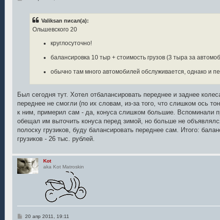
о
о
б
Valiksan писал(а):
щ
е
Ольшевского 20
н
и
круглосуточно!
е
балансировка 10 тыр + стоимость грузов (3 тыра за автомо
обычно там много автомобилей обслуживается, однако и п
Был сегодня тут. Хотел отбалансировать переднее и заднее колес
переднее не смогли (по их словам, из-за того, что слишком ось тон
к ним, примерил сам - да, конуса слишком большие. Вспоминали пр
обещал им выточить конуса перед зимой, но больше не объявлялся
полоску грузиков, буду балансировать переднее сам. Итого: балан
грузиков - 26 тыс. рублей.
Kot
aka Kot Matroskin
С
20 апр 2011, 19:11