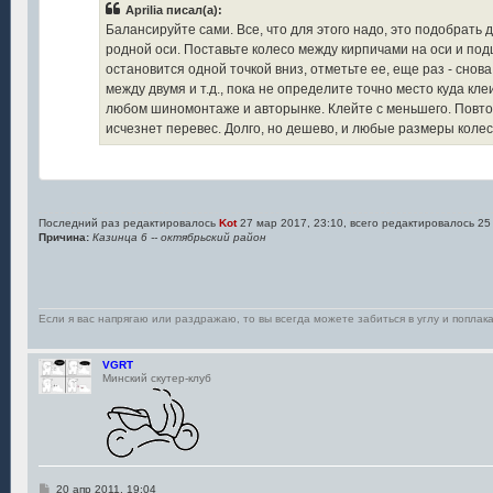
Aprilia писал(а):
Балансируйте сами. Все, что для этого надо, это подобрать
родной оси. Поставьте колесо между кирпичами на оси и подш
остановится одной точкой вниз, отметьте ее, еще раз - снова
между двумя и т.д., пока не определите точно место куда кле
любом шиномонтаже и авторынке. Клейте с меньшего. Повто
исчезнет перевес. Долго, но дешево, и любые размеры колес
Последний раз редактировалось
Kot
27 мар 2017, 23:10, всего редактировалось 25
Причина:
Казинца 6 -- октябрьский район
Если я вас напрягаю или раздражаю, то вы всегда можете забиться в углу и поплака
VGRT
Минский скутер-клуб
С
20 апр 2011, 19:04