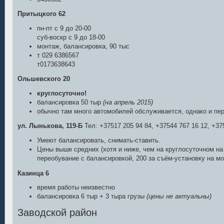
Притыцкого 62
пн-пт с 9 до 20-00
суб-воскр с 9 до 18-00
монтаж, балансировка, 90 тыс
т 029 6386567
т0173638643
Ольшевского 20
круглосуточно!
балансировка 50 тыр
(на апрель 2015)
обычно там много автомобилей обслуживается, однако и пе
ул. Лынькова, 119-Б
Тел: +37517 205 94 84, +37544 767 16 12, +37
Умеют балансировать, снимать-ставить.
Цены выше средних (хотя и ниже, чем на круглосуточном на
переобувание с балансировкой, 200 за съём-установку на м
Казинца 6
время работы неизвестно
балансировка 6 тыр + 3 тыра грузы
(цены не актуальны)
Заводской район