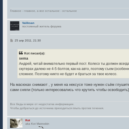
н
и
е
Главное - главное, а все остальное - остальное
Valiksan
постоянный житель форума
С
25 апр 2011, 21:30
о
о
б
Kot писал(а):
щ
е
sema
н
Андрей, читай внимательно первый пост. Колесо ты должен всегда
и
е
скутерах далеко не 4-5 болтов, как на авто, поэтому съем (особе
сложнее. Поэтому никто не будет и браться за твое колесо.
На масюках снимают , у меня на нексусе тоже нужен съём глушите
сами сняли (только интересовались что крутить чтобы освободить)
Все беды в мире от недостатка информации.
Чтобы добраться до источника приходиться плыть против течения.
Kot
aka Kot Matroskin