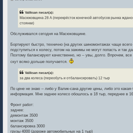
о
о
б
Valiksan писал(а):
щ
е
Масюковщина 28 А (перекрёсток конечной автобусов рынка жданов
н
стоянки)
и
е
Обслуживался сегодня на Масюковщине.
Бортируют быстро, технично (на других шиномонтажах чаще всего 
подступиться к колесу, потом на зажимы не могут попасть и так да
Поэтому балансируют качественно, но -- увы, долго. Впрочем, все
скут всяко дольше получается.
Valiksan писал(а):
за два колеса (переобуть и отбалансировать) 12 тыр
По цене не знаю -- либо у Валик-сана другие цены, либо это какая
информация. Мне заднее колесо обошлось в 18 тыр, переднее в 16
Фронт работ:
заднее:
демонтаж 3500
монтаж 3500
балансировка 3000
грузы 4000 (дороже автомобильных на 1 тыр)