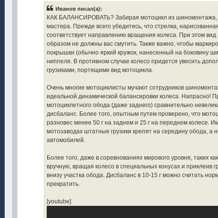
Иванов писал(а):
КАК БАЛАНСИРОВАТЬ? Забирая мотоцикл из шиномонтажа, с
мастера. Прежде всего убедитесь, что стрелка, нарисованна
соответствует направлению вращения колеса. При этом вид
образом не должны вас смутить. Также важно, чтобы маркиро
покрышки (обычно яркий кружок, нанесенный на боковину ши
ниппеля. В противном случае колесо придется увесить до
грузиками, портящими вид мотоцикла.
Очень многие мотоциклисты мучают сотрудников шиномонта
идеальной динамической балансировки колеса. Напрасно! П
мотоциклетного обода (даже заднего) сравнительно невелик
дисбаланс. Более того, опытным путем проверено, что мото
разновес менее 50 г на заднем и 25 г на переднем колесе. И
мотозаводах штатные грузики крепят на середину обода, а не
автомобилей.
Более того, даже в соревнованиях мирового уровня, таких 
вручную, вращая колесо в специальных конусах и приклеив г
внизу участка обода. Дисбаланс в 10-15 г можно считать нор
прекратить.
[youtube]