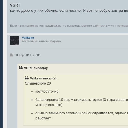
о
о
VGRT
б
как-то дорого у них обычно, если честно. Я вот попробую завтра 
щ
е
н
и
е
Если я вас напрягаю или раздражаю, то вы всегда можете забиться в углу и поплака
Valiksan
постоянный житель форума
С
20 апр 2011, 20:05
о
о
б
VGRT писал(а):
щ
е
н
Valiksan писал(а):
и
е
Ольшевского 20
круглосуточно!
балансировка 10 тыр + стоимость грузов (3 тыра за авт
мотоциклетные)
обычно там много автомобилей обслуживается, однако 
работает