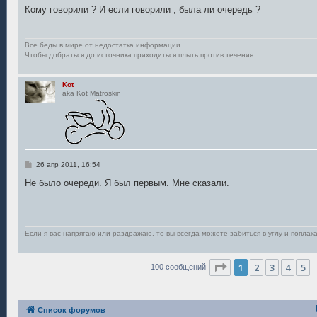
Кому говорили ? И если говорили , была ли очередь ?
Все беды в мире от недостатка информации.
Чтобы добраться до источника приходиться плыть против течения.
Kot
aka Kot Matroskin
С
26 апр 2011, 16:54
о
о
Не было очереди. Я был первым. Мне сказали.
б
щ
е
н
и
е
Если я вас напрягаю или раздражаю, то вы всегда можете забиться в углу и поплака
Страница
1
из
7
1
2
3
4
5
100 сообщений
Список форумов