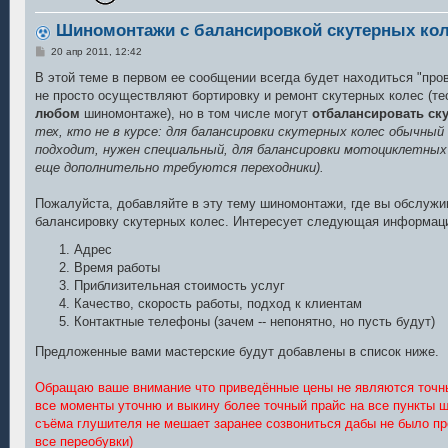
Шиномонтажи с балансировкой скутерных ко
С
20 апр 2011, 12:42
о
о
В этой теме в первом ее сообщении всегда будет находиться "про
б
не просто осуществляют бортировку и ремонт скутерных колес (те
щ
е
любом
шиномонтаже), но в том числе могут
отбалансировать ск
н
тех, кто не в курсе: для балансировки скутерных колес обычный
и
е
подходит, нужен специальный, для балансировки мотоциклетных 
еще дополнительно требуются переходники).
Пожалуйста, добавляйте в эту тему шиномонтажи, где вы обслужи
балансировку скутерных колес. Интересует следующая информац
Адрес
Время работы
Приблизительная стоимость услуг
Качество, скорость работы, подход к клиентам
Контактные телефоны (зачем -- непонятно, но пусть будут)
Предложенные вами мастерские будут добавлены в список ниже.
Обращаю ваше внимание что приведённые цены не являются точны
все моменты уточню и выкину более точный прайс на все пункты 
съёма глушителя не мешает заранее созвониться дабы не было про
все переобувки)