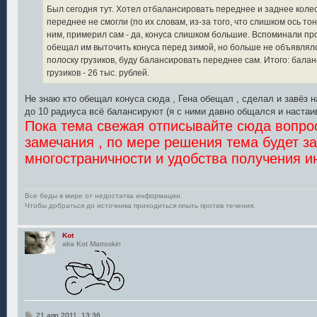
Был сегодня тут. Хотел отбалансировать переднее и заднее коле
переднее не смогли (по их словам, из-за того, что слишком ось тон
ним, примерил сам - да, конуса слишком большие. Вспоминали про
обещал им выточить конуса перед зимой, но больше не объявлялс
полоску грузиков, буду балансировать переднее сам. Итого: балан
грузиков - 26 тыс. рублей.
Не знаю кто обещал конуса сюда , Гена обещал , сделал и завёз н
до 10 радиуса всё балансируют (я с ними давно общался и настаи
Пока тема свежая отписывайте сюда вопро
замечания , по мере решения тема будет з
многостраничности и удобства получения 
Все беды в мире от недостатка информации.
Чтобы добраться до источника приходиться плыть против течения.
Kot
aka Kot Matroskin
С
21 апр 2011, 13:36