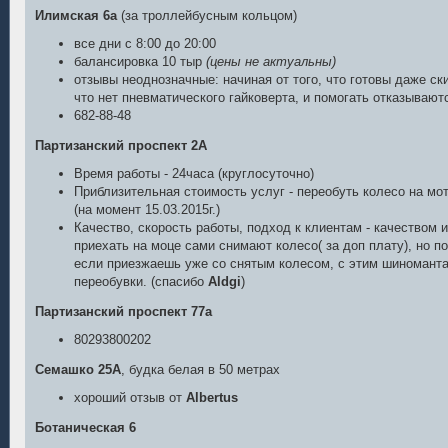
Илимская 6а
(за троллейбусным кольцом)
все дни с 8:00 до 20:00
балансировка 10 тыр
(цены не актуальны)
отзывы неоднозначные: начиная от того, что готовы даже ск
что нет пневматического гайковерта, и помогать отказывают
682-88-48
Партизанский проспект 2А
Время работы - 24часа (круглосуточно)
Приблизительная стоимость услуг - переобуть колесо на мо
(на момент 15.03.2015г.)
Качество, скорость работы, подход к клиентам - качеством 
приехать на моце сами снимают колесо( за доп плату), но 
если приезжаешь уже со снятым колесом, с этим шиноманта
переобувки. (спасибо
Aldgi
)
Партизанский проспект 77а
80293800202
Семашко 25А
, будка белая в 50 метрах
хороший отзыв от
Albertus
Ботаническая 6