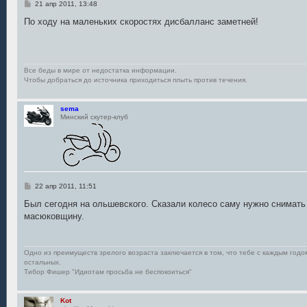
С
21 апр 2011, 13:48
о
о
По ходу на маленьких скоростях дисбалланс заметней!
б
щ
е
н
и
е
Все беды в мире от недостатка информации.
Чтобы добраться до источника приходиться плыть против течения.
sema
Минский скутер-клуб
С
22 апр 2011, 11:51
о
о
Был сегодня на ольшевского. Сказали колесо саму нужно снимать 
б
масюковщину.
щ
е
н
и
е
Одно из преимуществ зрелого возраста заключается в том, что тебе с каждым год
остальных.
Тибор Фишер "Идиотам просьба не беспокоиться"
Kot