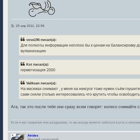
С
25 апр 2011, 22:56
о
о
б
vova196 писал(а):
щ
е
Для полноты информации неплохо бы к ценам на балансировку до
н
вулканизацию
и
е
Kot писал(а):
герметизация 2000
Valiksan писал(а):
На масюках снимают , у меня на нексусе тоже нужен съём глушите
сами сняли (только интересовались что крутить чтобы освободить
Ага, так это после тебя они сразу всем говорят: колесо снимайте
Если я вас напрягаю или раздражаю, то вы всегда можете забиться в углу и поплака
Atrides
Минский скутер-клуб