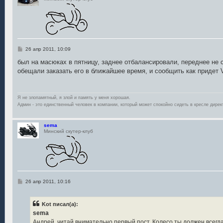
С
26 апр 2011, 10:09
о
о
был на масюках в пятницу, заднее отбалансировали, переднее не 
б
обещали заказать его в ближайшее время, и сообщить как придет V
щ
е
н
и
е
Я не злопамятный, я злой и память у меня хорошая.
Админ - это единственный человек в компании, который может спокойно сидеть в кресле дирек
sema
Минский скутер-клуб
С
26 апр 2011, 10:16
о
о
б
Kot писал(а):
щ
е
sema
н
Андрей, читай внимательно первый пост. Колесо ты должен всегда
и