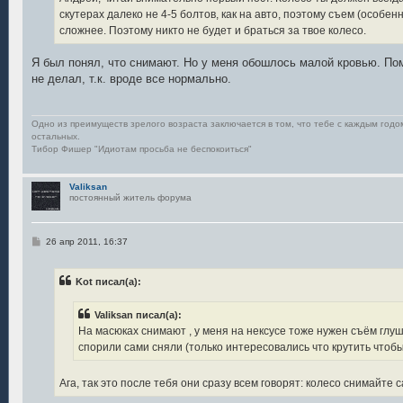
е
скутерах далеко не 4-5 болтов, как на авто, поэтому съем (особе
сложнее. Поэтому никто не будет и браться за твое колесо.
Я был понял, что снимают. Но у меня обошлось малой кровью. По
не делал, т.к. вроде все нормально.
Одно из преимуществ зрелого возраста заключается в том, что тебе с каждым год
остальных.
Тибор Фишер "Идиотам просьба не беспокоиться"
Valiksan
постоянный житель форума
С
26 апр 2011, 16:37
о
о
б
Kot писал(а):
щ
е
н
Valiksan писал(а):
и
е
На масюках снимают , у меня на нексусе тоже нужен съём глуш
спорили сами сняли (только интересовались что крутить чтоб
Ага, так это после тебя они сразу всем говорят: колесо снимайте