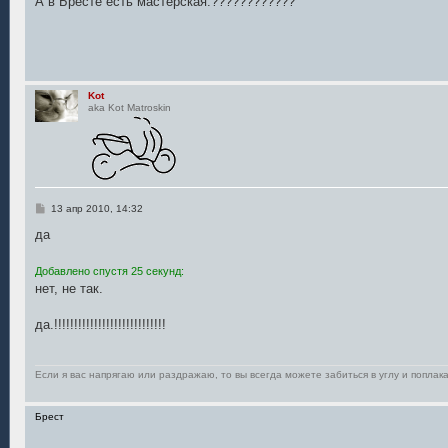
А в Бресте есть мастерская.????????????
б
щ
е
н
и
е
Kot
aka Kot Matroskin
С
13 апр 2010, 14:32
о
о
да
б
щ
е
Добавлено спустя 25 секунд:
н
нет, не так.
и
е
да.!!!!!!!!!!!!!!!!!!!!!!!!!!!!
Если я вас напрягаю или раздражаю, то вы всегда можете забиться в углу и поплака
Брест