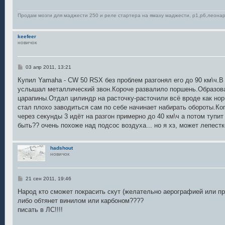
н
и
е
Продам мозги для маджести 250 и реле стартера на ямаху маджести, р1,р6,леонар
keefeer
новичок
С
03 апр 2011, 13:21
о
о
Купил Yamaha - CW 50 RSX без проблем разгонял его до 90 км\ч.В
б
услышал металлический звон.Короче развалило поршень.Образова
щ
е
царапины.Отдал цилиндр на расточку-расточили всё вроде как нор
н
стал плохо заводиться сам по себе начинает набирать обороты.Ког
и
е
через секунды 3 идёт на разгон примерно до 40 км\ч а потом тупит
быть?? очень похоже над подсос воздуха... но я хз, может лепест
hadshout
новичок
С
21 сен 2011, 19:46
о
о
Народ кто сможет покрасить скут (желательно аерографией или п
б
либо обтянет винилом или карбоном????
щ
е
писать в ЛС!!!!
н
и