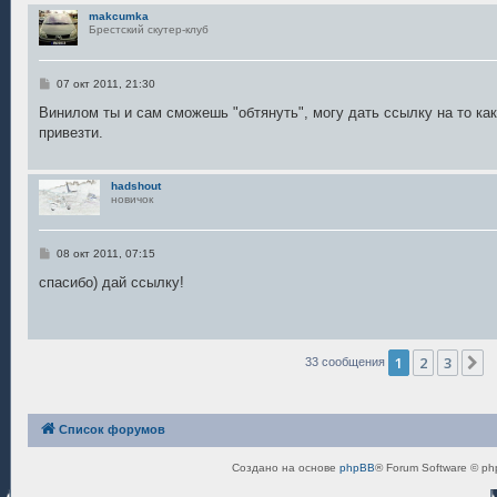
е
makcumka
Брестский скутер-клуб
С
07 окт 2011, 21:30
о
о
Винилом ты и сам сможешь "обтянуть", могу дать ссылку на то как
б
привезти.
щ
е
н
и
hadshout
е
новичок
С
08 окт 2011, 07:15
о
о
спасибо) дай ссылку!
б
щ
е
н
и
е
1
2
3
С
33 сообщения
Список форумов
Создано на основе
phpBB
® Forum Software © ph