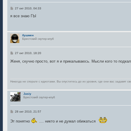
С
27 окт 2010, 04:33
о
о
я все знаю ГЫ
б
щ
е
н
и
бушмен
е
Брестский скутер-клуб
С
27 окт 2010, 18:20
о
о
Женя, скучно просто, вот я и прикалываюсь. Мысли кого то подка
б
щ
е
н
и
е
Никогда не спорьте с идиотами. Вы опуститесь до их уровня, где они вас задавят св
Jasiy
Брестский скутер-клуб
С
28 окт 2010, 21:57
о
о
Эт понятно
.... никто и не думал обижаться
б
щ
е