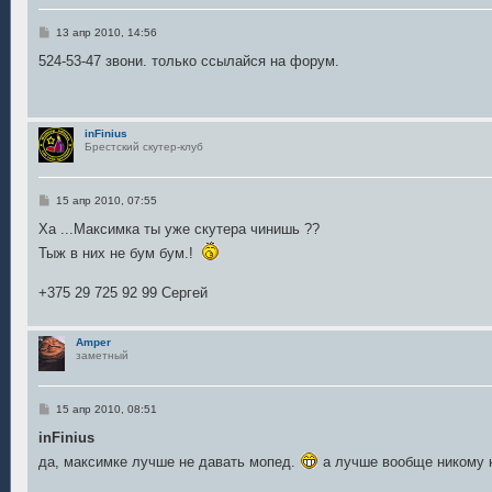
С
13 апр 2010, 14:56
о
о
524-53-47 звони. только ссылайся на форум.
б
щ
е
н
и
inFinius
е
Брестский скутер-клуб
С
15 апр 2010, 07:55
о
о
Ха ...Максимка ты уже скутера чинишь ??
б
Тыж в них не бум бум.!
щ
е
н
+375 29 725 92 99 Сергей
и
е
Amper
заметный
С
15 апр 2010, 08:51
о
о
inFinius
б
да, максимке лучше не давать мопед.
а лучше вообще никому 
щ
е
н