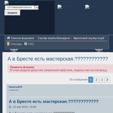
Список форумов
Скутер-клубы Беларуси
Брестский скутер-клуб
Награды
FAQ
А в Бресте есть мастерская.????????????
Правила форума
В этом разделе допустим умеренный оффтопик, недопустим пустой флуд.
1
2
3
С
33 сообщения
Никита925
новичок
А в Бресте есть мастерская.????????????
С
13 апр 2010, 13:49
о
о