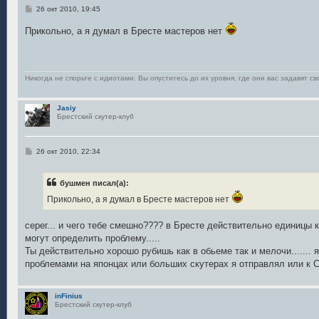
С
26 окт 2010, 19:45
о
о
Прикольно, а я думал в Бресте мастеров нет
б
щ
е
н
и
е
Никогда не спорьте с идиотами. Вы опуститесь до их уровня, где они вас задавят св
Jasiy
Брестский скутер-клуб
С
26 окт 2010, 22:34
о
о
б
бушмен писал(а):
щ
е
Прикольно, а я думал в Бресте мастеров нет
н
и
е
серег... и чего тебе смешно???? в Бресте действительно единицы
могут определить проблему.....
Ты действительно хорошо рубишь как в обьеме так и мелочи....... 
проблемами на японцах или больших скутерах я отправлял или к Са
inFinius
Брестский скутер-клуб