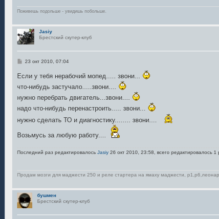
и
е
Поживешь подольше - увидишь побольше.
Jasiy
Брестский скутер-клуб
С
23 окт 2010, 07:04
о
о
Если у тебя нерабочий мопед..... звони...
б
щ
что-нибудь застучало.....звони....
е
н
нужно перебрать двигатель...звони....
и
надо что-нибудь перенастроить..... звони...
е
нужно сделать ТО и диагностику........ звони....
Возьмусь за любую работу....
Последний раз редактировалось
Jasiy
26 окт 2010, 23:58, всего редактировалось 1 
Продам мозги для маджести 250 и реле стартера на ямаху маджести, р1,р6,леонар
бушмен
Брестский скутер-клуб