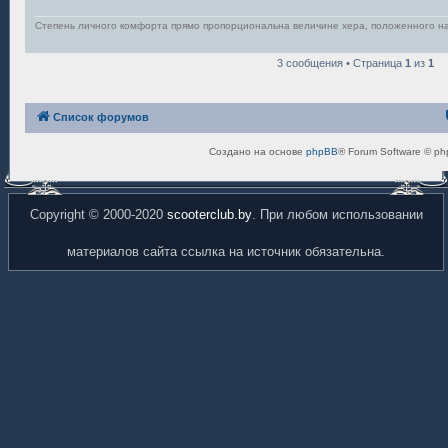
и
е
Степень личного комфорта прямо пропорциональна величине хера, положенного н
3 сообщения • Страница
1
из
1
Список форумов
Создано на основе
phpBB
® Forum Software © ph
Copyright © 2000-2020
scooterclub.by
. При любом использовании
материалов сайта ссылка на источник обязательна.