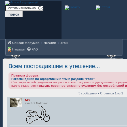
Список форумов
Негатив
Угон
Награды
FAQ
Всем пострадавшим в утешение...
Правила форума
Рекомендации по оформлению тем в разделе "Угон"
Сам характер обсуждаемых вопросов в этих разделах подразумевает определ
важно стараться
излагать свои претензии по существу, без оскорблений и
3 сообщения • Страница
1
из
1
Kot
aka Kot Matroskin