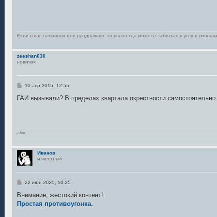
Если я вас напрягаю или раздражаю, то вы всегда можете забиться в углу и поплака
zeeshan030
новичок
С
10 апр 2015, 12:55
о
о
ГАИ вызывали? В пределах квартала окрестности самостоятельно
б
щ
е
н
и
е
aliiii
Иванов
известный
С
22 июн 2025, 10:25
о
о
Внимание, жестокий контент!
б
Простая противоугонка.
щ
е
н