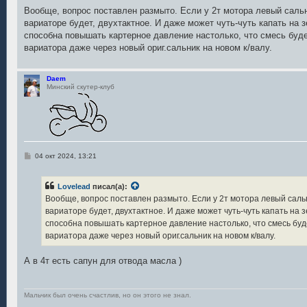
о
о
Вообще, вопрос поставлен размыто. Если у 2т мотора левый сальн
б
вариаторе будет, двухтактное. И даже может чуть-чуть капать на
щ
е
способна повышать картерное давление настолько, что смесь буд
н
вариатора даже через новый ориг.сальник на новом к/валу.
и
е
Daem
Минский скутер-клуб
С
04 окт 2024, 13:21
о
о
б
Lovelead
писал(а):
щ
е
Вообще, вопрос поставлен размыто. Если у 2т мотора левый сальн
н
вариаторе будет, двухтактное. И даже может чуть-чуть капать на
и
е
способна повышать картерное давление настолько, что смесь буд
вариатора даже через новый ориг.сальник на новом к/валу.
А в 4т есть сапун для отвода масла )
Мальчик был очень счастлив, но он этого не знал.