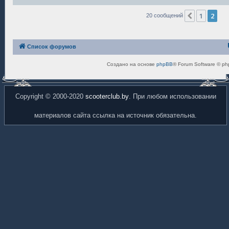
1
2
Пред.
20 сообщений
Список форумов
Создано на основе
phpBB
® Forum Software © ph
Copyright © 2000-2020
scooterclub.by
. При любом использовании
материалов сайта ссылка на источник обязательна.