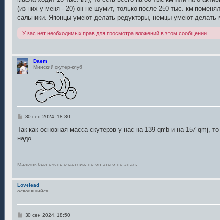
(из них у меня - 20) он не шумит, только после 250 тыс. км помен
сальники. Японцы умеют делать редукторы, немцы умеют делать 
У вас нет необходимых прав для просмотра вложений в этом сообщении.
Daem
Минский скутер-клуб
С
30 сен 2024, 18:30
о
о
Так как основная масса скутеров у нас на 139 qmb и на 157 qmj, т
б
надо.
щ
е
н
и
е
Мальчик был очень счастлив, но он этого не знал.
Lovelead
освоившийся
С
30 сен 2024, 18:50