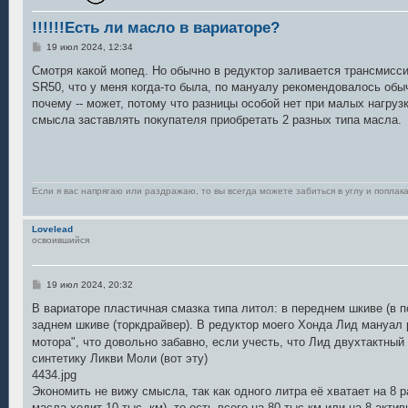
!!!!!!Есть ли масло в вариаторе?
С
19 июл 2024, 12:34
о
о
Смотря какой мопед. Но обычно в редуктор заливается трансмиссио
б
SR50, что у меня когда-то была, по мануалу рекомендовалось обы
щ
е
почему -- может, потому что разницы особой нет при малых нагрузк
н
смысла заставлять покупателя приобретать 2 разных типа масла.
и
е
Если я вас напрягаю или раздражаю, то вы всегда можете забиться в углу и поплака
Lovelead
освоившийся
С
19 июл 2024, 20:32
о
о
В вариаторе пластичная смазка типа литол: в переднем шкиве (в 
б
заднем шкиве (торкдрайвер). В редуктор моего Хонда Лид мануал 
щ
е
мотора", что довольно забавно, если учесть, что Лид двухтактный
н
синтетику Ликви Моли (вот эту)
и
е
4434.jpg
Экономить не вижу смысла, так как одного литра её хватает на 8 р
масла ходит 10 тыс. км), то есть всего на 80 тыс км или на 8 акти