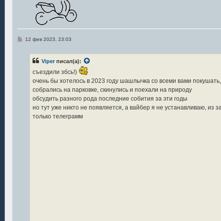
С
12 фев 2023, 23:03
о
о
б
Viper
писал(а):
щ
е
съездили збсь!)
н
и
очень бы хотелось в 2023 году шашлычка со всеми вами покушать,
е
собрались на парковке, скинулись и поехали на природу
обсудить разного рода последние собития за эти годы
но тут уже никто не появляется, а вайбер я не устанавливаю, из з
только телеграмм