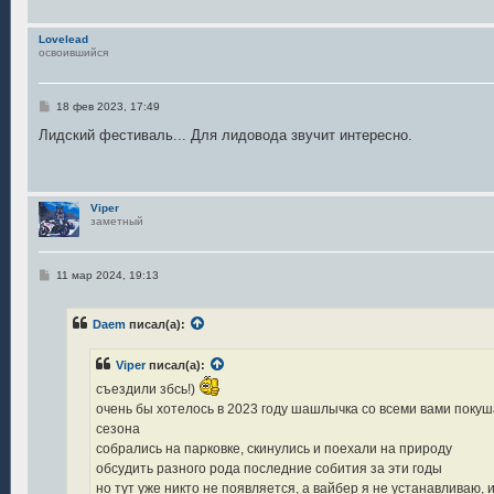
и
е
Lovelead
освоившийся
С
18 фев 2023, 17:49
о
о
Лидский фестиваль... Для лидовода звучит интересно.
б
щ
е
н
и
Viper
е
заметный
С
11 мар 2024, 19:13
о
о
б
Daem
писал(а):
щ
е
н
Viper
писал(а):
и
е
съездили збсь!)
очень бы хотелось в 2023 году шашлычка со всеми вами покуш
сезона
собрались на парковке, скинулись и поехали на природу
обсудить разного рода последние собития за эти годы
но тут уже никто не появляется, а вайбер я не устанавливаю, 