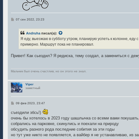
С
07 сен 2022, 23:23
о
о
б
Andruha
писал(а):
щ
е
Я еду, выезжаю в субботу утром, планирую успеть к колонне, еду с
н
примерно. Маршрут пока не планировал.
и
е
Привет! Как сьездил? Я редиска, тему создал, а замениться с дежу
Мальчик был очень счастлив, но он этого не знал.
Viper
заметный
С
09 фев 2023, 23:47
о
о
съездили збсь!)
б
очень бы хотелось в 2023 году шашлычка со всеми вами покушать,
щ
е
собрались на парковке, скинулись и поехали на природу
н
обсудить разного рода последние собития за эти годы
и
е
но тут уже никто не появляется, а вайбер я не устанавливаю, из за