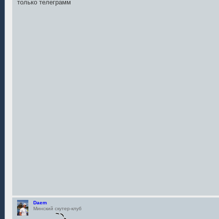
только телеграмм
Daem
Минский скутер-клуб