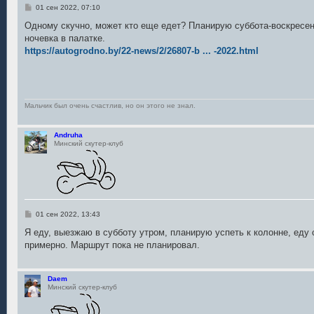
С
01 сен 2022, 07:10
о
о
Одному скучно, может кто еще едет? Планирую суббота-воскресен
б
ночевка в палатке.
щ
е
https://autogrodno.by/22-news/2/26807-b ... -2022.html
н
и
е
Мальчик был очень счастлив, но он этого не знал.
Andruha
Минский скутер-клуб
С
01 сен 2022, 13:43
о
о
Я еду, выезжаю в субботу утром, планирую успеть к колонне, еду 
б
примерно. Маршрут пока не планировал.
щ
е
н
и
Daem
е
Минский скутер-клуб