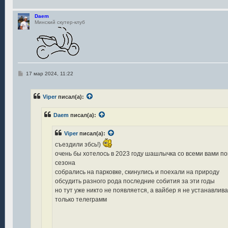
Daem
Минский скутер-клуб
С
17 мар 2024, 11:22
о
о
б
Viper
писал(а):
щ
е
н
Daem
писал(а):
и
е
Viper
писал(а):
съездили збсь!)
очень бы хотелось в 2023 году шашлычка со всеми вами по
сезона
собрались на парковке, скинулись и поехали на природу
обсудить разного рода последние собития за эти годы
но тут уже никто не появляется, а вайбер я не устанавлива
только телеграмм