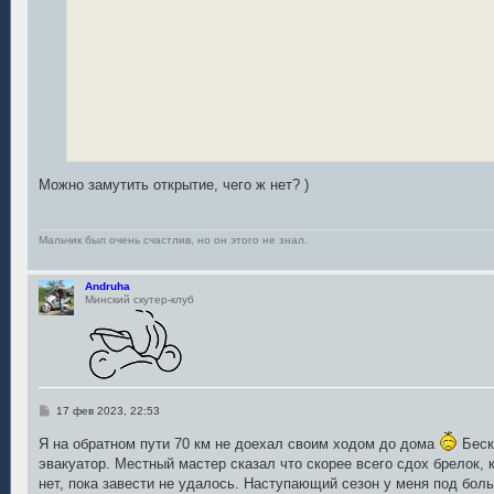
Можно замутить открытие, чего ж нет? )
Мальчик был очень счастлив, но он этого не знал.
Andruha
Минский скутер-клуб
С
17 фев 2023, 22:53
о
о
Я на обратном пути 70 км не доехал своим ходом до дома
Беск
б
эвакуатор. Местный мастер сказал что скорее всего сдох брелок, 
щ
е
нет, пока завести не удалось. Наступающий сезон у меня под бол
н