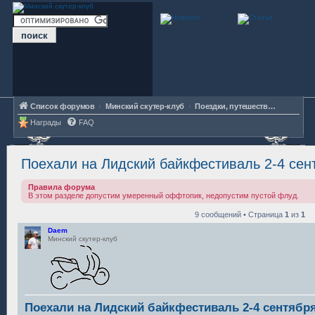
Список форумов
Минский скутер-клуб
Поездки, путешествия, мероприятия
Награды
FAQ
Поехали на Лидский байкфестиваль 2-4 сент
Правила форума
В этом разделе допустим умеренный оффтопик, недопустим пустой флуд.
9 сообщений • Страница
1
из
1
Daem
Минский скутер-клуб
Поехали на Лидский байкфестиваль 2-4 сентября