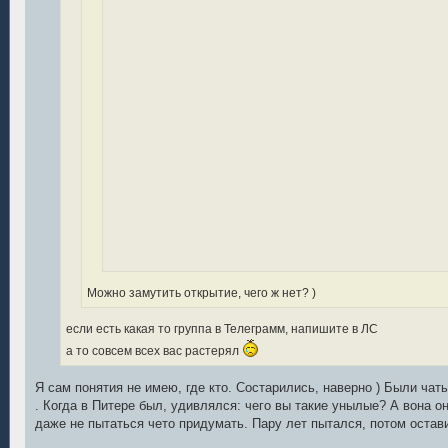
Можно замутить открытие, чего ж нет? )
если есть какая то группа в Телеграмм, напишите в ЛС
а то совсем всех вас растерял
Я сам понятия не имею, где кто. Состарились, наверно ) Были чат
. Когда в Питере был, удивлялся: чего вы такие унылые? А вона о
даже не пытаться чето придумать. Пару лет пытался, потом остав