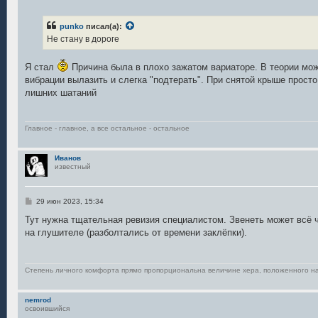
о
о
б
punko
писал(а):
щ
е
Не стану в дороге
н
и
е
Я стал
Причина была в плохо зажатом вариаторе. В теории мож
вибрации вылазить и слегка "подтерать". При снятой крыше прост
лишних шатаний
Главное - главное, а все остальное - остальное
Иванов
известный
С
29 июн 2023, 15:34
о
о
Тут нужна тщательная ревизия специалистом. Звенеть может всё ч
б
на глушителе (разболтались от времени заклёпки).
щ
е
н
и
е
Степень личного комфорта прямо пропорциональна величине хера, положенного н
nemrod
освоившийся