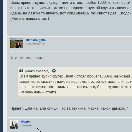
о
Всем привет, купил скутер , почти стоял пробег 1800км, как новый .
б
и выше что-то свистит , даже на подножке пустой крутишь начинаетс
щ
е
идёшь на разгон то ничего, вот скидываешь газ свист идёт ...подс
н
(Ремень новый стоит)
и
е
Blackknight82
освоившийся
С
29 июн 2023, 11:33
о
о
б
punko
писал(а):
щ
е
Всем привет, купил скутер , почти стоял пробег 1800км, как новый .
н
выше что-то свистит , даже на подножке пустой крутишь начинается
и
е
разгон то ничего, вот скидываешь газ свист идёт ...подскажите чт
(Ремень новый стоит)
Привет. Для начала опиши что за техника. марка, какой движок.?
Ильич
демагог