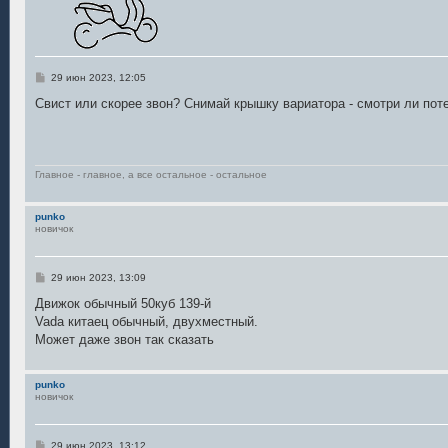
С
29 июн 2023, 12:05
о
о
Свист или скорее звон? Снимай крышку вариатора - смотри ли пот
б
щ
е
н
и
е
Главное - главное, а все остальное - остальное
punko
новичок
С
29 июн 2023, 13:09
о
о
Движок обычный 50куб 139-й
б
Vada китаец обычный, двухместный.
щ
е
Может даже звон так сказать
н
и
е
punko
новичок
С
29 июн 2023, 13:12