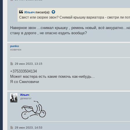
о
о
б
Ильич
писал(а):
щ
е
Свист или скорее звон? Снимай крышку вариатора - смотри ли по
н
и
е
Наверное звон ...снимал крышку , ремень новый, всё аккуратно...
стану в дороге , не опасно ездить вообще?
punko
новичок
С
29 июн 2023, 13:15
о
о
+375333504134
б
Может мастера есть какие помочь как-нибудь...
щ
е
Я со Смиловичи
н
и
е
Ильич
демагог
С
29 июн 2023, 14:53