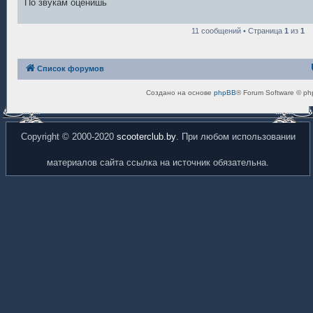
По звукам оценишь
и
е
11 сообщений • Страница
1
из
1
Список форумов
Создано на основе
phpBB
® Forum Software © ph
Copyright © 2000-2020
scooterclub.by
. При любом использовании
материалов сайта ссылка на источник обязательна.