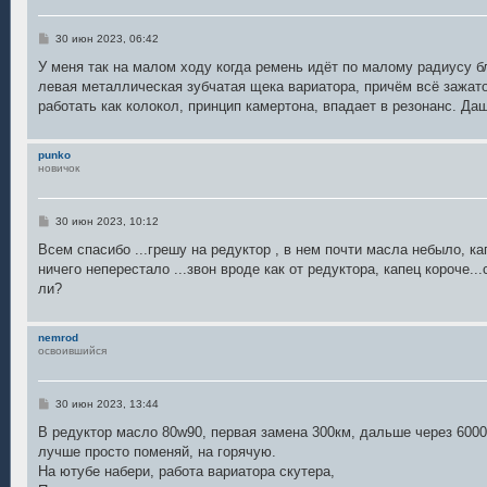
С
30 июн 2023, 06:42
о
о
У меня так на малом ходу когда ремень идёт по малому радиусу бл
б
левая металлическая зубчатая щека вариатора, причём всё зажато
щ
е
работать как колокол, принцип камертона, впадает в резонанс. Даш
н
и
е
punko
новичок
С
30 июн 2023, 10:12
о
о
Всем спасибо ...грешу на редуктор , в нем почти масла небыло, ка
б
ничего неперестало ...звон вроде как от редуктора, капец короче..
щ
е
ли?
н
и
е
nemrod
освоившийся
С
30 июн 2023, 13:44
о
о
В редуктор масло 80w90, первая замена 300км, дальше через 6000
б
лучше просто поменяй, на горячую.
щ
е
На ютубе набери, работа вариатора скутера,
н