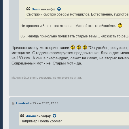
е
н
Daem
писал(а):
и
е
Смотрю и смотрю обзоры мотоциклов. Естественно, туристов. И
Не прошло и 5 лет... как это опа - Магной кто-то обзавёлся
ЗЫ. Иногда прикольно полистать старые темы... как жисть то реш
Признаю смену мото ориентации
"Он удобен, ресурсен, 
мотоцикле. С годами формируется предпочтение. Лично для меня 
на 180 кмч. А они в скафандрах, лежат на баках, на вторых номе
Современный мот - не. Старый мот - да.
Мальчик был очень счастлив, но он этого не знал.
С
Lovelead
»
25 авг 2022, 17:14
о
о
б
Ильич
писал(а):
щ
е
Например Honda Zoomer
н
и