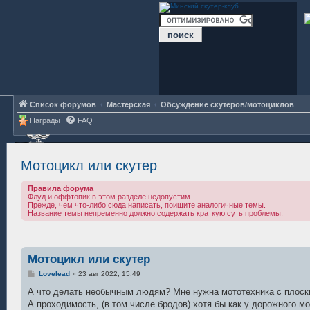
Список форумов
Мастерская
Обсуждение скутеров/мотоциклов
Награды
FAQ
Мотоцикл или скутер
Правила форума
Флуд и оффтопик в этом разделе недопустим.
Прежде, чем что-либо сюда написать, поищите аналогичные темы.
Название темы непременно должно содержать краткую суть проблемы.
Мотоцикл или скутер
С
Lovelead
»
23 авг 2022, 15:49
о
о
А что делать необычным людям? Мне нужна мототехника с плоски
б
А проходимость, (в том числе бродов) хотя бы как у дорожного мо
щ