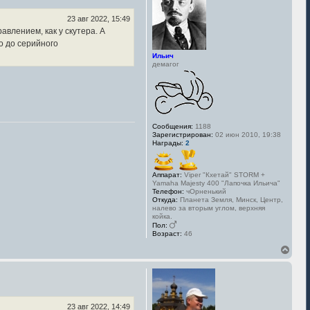
у
т
ь
23 авг 2022, 15:49
с
влением, как у скутера. А
я
то до серийного
к
Ильич
н
демагог
а
ч
а
л
у
Сообщения:
1188
Зарегистрирован:
02 июн 2010, 19:38
Награды:
2
Аппарат:
Viper "Кхетай" STORM +
Yamaha Majesty 400 "Лапочка Ильича"
Телефон:
чОрненький
Откуда:
Планета Земля, Минск, Центр,
налево за вторым углом, верхняя
койка.
Пол:
Возраст:
46
В
е
р
н
у
т
ь
23 авг 2022, 14:49