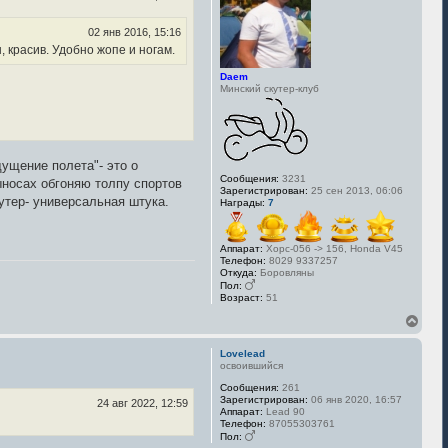
с
я
02 янв 2016, 15:16
к
, красив. Удобно жопе и ногам.
н
а
Daem
ч
Минский скутер-клуб
а
л
у
щущение полета"- это о
Сообщения:
3231
ыносах обгоняю толпу спортов
Зарегистрирован:
25 сен 2013, 06:06
кутер- универсальная штука.
Награды:
7
Аппарат:
Хорс-056 -> 156, Honda V45
Телефон:
8029 9337257
Откуда:
Боровляны
Пол:
Возраст:
51
В
е
р
Lovelead
н
освоившийся
у
Сообщения:
261
т
Зарегистрирован:
06 янв 2020, 16:57
ь
24 авг 2022, 12:59
Аппарат:
Lead 90
с
Телефон:
87055303761
я
Пол:
к