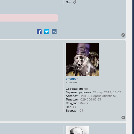
Пол:
В
е
р
н
у
т
ь
с
я
к
н
chopper
а
новичок
ч
Сообщения:
65
а
Зарегистрирован:
28 мар 2012, 10:02
л
Аппарат:
Hors-301,Aprilia Atlantic-500
у
Телефон:
029-656-66-95
Откуда:
г.Минск
Пол:
Возраст:
64
В
е
р
н