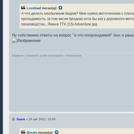
о
б
Lovelead
писал(а):
щ
е
А что делать необычным людям? Мне нужна мототехника с плоски
н
проходимость, (в том числе бродов) хотя бы как у дорожного мото
и
е
производства...Ямаха ТТХ 115i Adventure.jpg
Ну собственно ответы на вопрос "а что попроходимей" был и ран
Главное - главное, а все остальное - остальное
С
Daem
»
24 авг 2022, 15:05
о
о
б
Ильич
писал(а):
щ