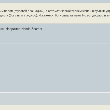
м полом (грузовой площадкой), с автоматической трансмиссией и ручным упра
цикла (бог с ним, с эндуро). И, кажется, бог услышал меня. Но вот дошло ли э
ьше. Например Honda Zoomer