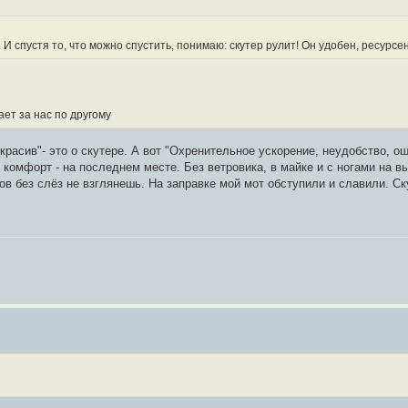
 спустя то, что можно спустить, понимаю: скутер рулит! Он удобен, ресурсен
ает за нас по другому
красив"- это о скутере. А вот "Охренительное ускорение, неудобство, о
комфорт - на последнем месте. Без ветровика, в майке и с ногами на в
ров без слёз не взглянешь. На заправке мой мот обступили и славили. С