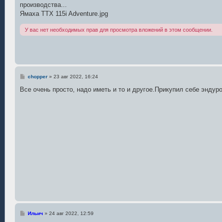
е
производства...
н
Ямаха ТТХ 115i Adventure.jpg
и
е
У вас нет необходимых прав для просмотра вложений в этом сообщении.
С
chopper
»
23 авг 2022, 16:24
о
о
Все очень просто, надо иметь и то и другое.Прикупил себе эндур
б
щ
е
н
и
е
С
Ильич
»
24 авг 2022, 12:59
о