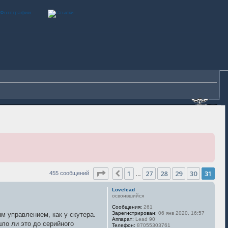
Страница
31
из
31
1
27
28
29
30
31
Пред.
455 сообщений
…
Lovelead
освоившийся
Сообщения:
261
Зарегистрирован:
06 янв 2020, 16:57
м управлением, как у скутера.
Аппарат:
Lead 90
шло ли это до серийного
Телефон:
87055303761