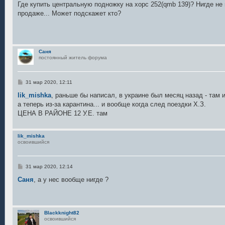
о
Где купить центральную подножку на хорс 252(qmb 139)? Нигде не м
б
продаже... Может подскажет кто?
щ
е
н
и
е
Саня
постоянный житель форума
С
31 мар 2020, 12:11
о
о
lik_mishka
, раньше бы написал, в украине был месяц назад - там 
б
а теперь из-за карантина... и вообще когда след поездки Х.З.
щ
е
ЦЕНА В РАЙОНЕ 12 У.Е. там
н
и
е
lik_mishka
освоившийся
С
31 мар 2020, 12:14
о
о
Саня
, а у нес вообще нигде ?
б
щ
е
н
и
Blackknight82
е
освоившийся