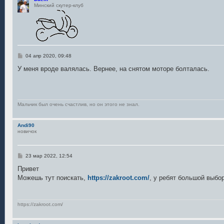
Минский скутер-клуб
С
04 апр 2020, 09:48
о
о
У меня вроде валялась. Вернее, на снятом моторе болталась.
б
щ
е
н
и
е
Мальчик был очень счастлив, но он этого не знал.
Andi90
новичок
С
23 мар 2022, 12:54
о
о
Привет
б
Можешь тут поискать,
https://zakroot.com/
, у ребят большой выбо
щ
е
н
и
е
https://zakroot.com/