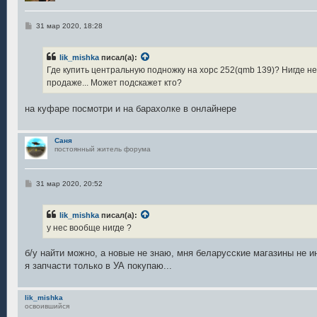
С
31 мар 2020, 18:28
о
о
б
lik_mishka
писал(а):
щ
е
Где купить центральную подножку на хорс 252(qmb 139)? Нигде не 
н
продаже... Может подскажет кто?
и
е
на куфаре посмотри и на барахолке в онлайнере
Саня
постоянный житель форума
С
31 мар 2020, 20:52
о
о
б
lik_mishka
писал(а):
щ
е
у нес вообще нигде ?
н
и
е
б/у найти можно, а новые не знаю, мня беларусские магазины не 
я запчасти только в УА покупаю...
lik_mishka
освоившийся