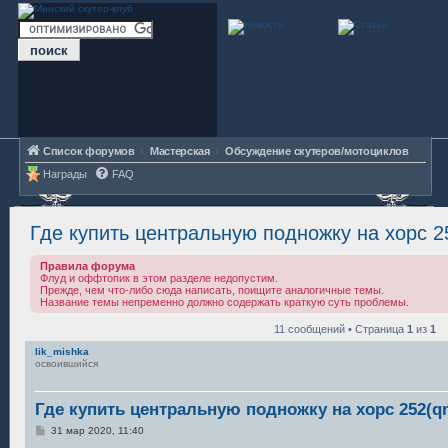
Список форумов
Мастерская
Обсуждение скутеров/мотоциклов
Награды
FAQ
Где купить центральную подножку на хорс 2
Правила форума
Флуд и оффтопик в этом разделе недопустим.
Прежде, чем что-либо сюда написать, поищите аналогичные темы.
Название темы непременно должно содержать краткую суть проблемы.
11 сообщений • Страница
1
из
1
lik_mishka
освоившийся
Где купить центральную подножку на хорс 252(q
С
31 мар 2020, 11:40
о