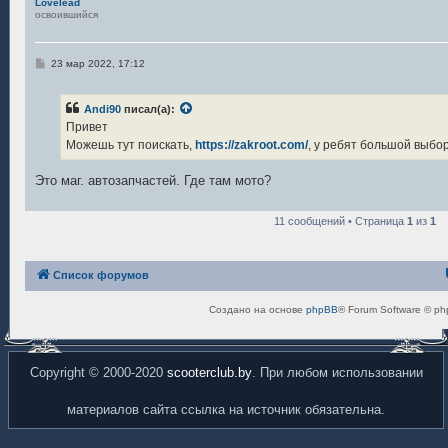
Lovelead
освоившийся
С
23 мар 2022, 17:12
о
о
б
Andi90
писал(а):
щ
е
Привет
н
Можешь тут поискать,
https://zakroot.com/
, у ребят большой выбо
и
е
Это маг. автозапчастей. Где там мото?
11 сообщений • Страница
1
из
1
Список форумов
Создано на основе
phpBB
® Forum Software © ph
Copyright © 2000-2020
scooterclub.by
. При любом использовании
материалов сайта ссылка на источник обязательна.