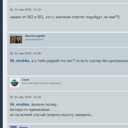
С
01 апр 2020, 12:10
о
о
нашел от 052 и 051, кто с знатоков ответит подойдут ли они*?)
б
щ
е
н
и
Blackknight82
е
освоившийся
С
01 апр 2020, 12:46
о
о
lik_mishka
, а у тебя родной что нет? то есть скутер без центральн
б
щ
е
н
и
Саня
е
постоянный житель форума
С
01 апр 2020, 13:18
о
о
lik_mishka
, включи логику...
б
моторы-то одинаковые.......
щ
е
но на всякий случай попроси высоту замерять...
н
и
е
Daem