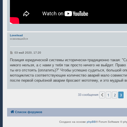
Lovelead
освоившийся
С
03 май 2020, 17:20
о
о
Позиция юридической системы исторически-традиционно такая: "С
б
никого нельзя, а с нами у тебя так просто ничего не выйдет. Право
щ
е
ты его отстоять (оплатить)?" Чтобы успешно судиться, большой оп
н
мотоциклиста соответствующее количество аварий мало совмести
и
е
после первой серьёзной аварии бросают мототему, и это мудрый в
1
2
3
Пред.
33 сообщения
Список форумов
Создано на основе
phpBB
® Forum Software © ph