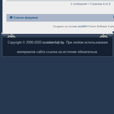
и
2 сообщения • Страница
1
из
1
е
Список форумов
Создано на основе
phpBB
® Forum Software © ph
Copyright © 2000-2020
scooterclub.by
. При любом использовании
материалов сайта ссылка на источник обязательна.