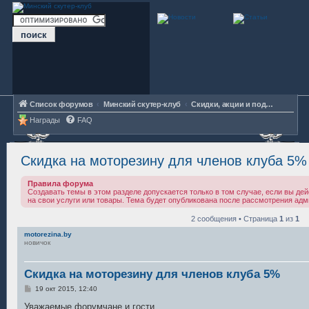
Список форумов
Минский скутер-клуб
Скидки, акции и подарки от партнёров МСК
Награды
FAQ
Скидка на моторезину для членов клуба 5%
Правила форума
Создавать темы в этом разделе допускается только в том случае, если вы де
на свои услуги или товары. Тема будет опубликована после рассмотрения адм
2 сообщения • Страница
1
из
1
motorezina.by
новичок
Скидка на моторезину для членов клуба 5%
С
19 окт 2015, 12:40
о
о
Уважаемые форумчане и гости.