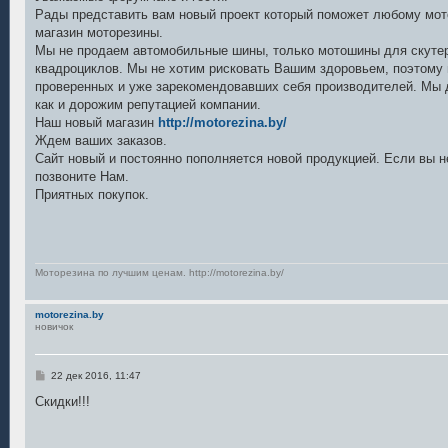
б
Рады представить вам новый проект который поможет любому мото
щ
е
магазин моторезины.
н
Мы не продаем автомобильные шины, только мотошины для скутер
и
е
квадроциклов. Мы не хотим рисковать Вашим здоровьем, поэтому
проверенных и уже зарекомендовавших себя производителей. Мы
как и дорожим репутацией компании.
Наш новый магазин
http://motorezina.by/
Ждем ваших заказов.
Сайт новый и постоянно пополняется новой продукцией. Если вы н
позвоните Нам.
Приятных покупок.
Моторезина по лучшим ценам. http://motorezina.by/
motorezina.by
новичок
С
22 дек 2016, 11:47
о
о
Скидки!!!
б
щ
е
н