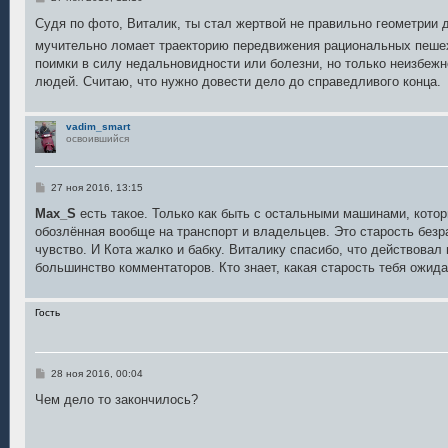
о
о
Судя по фото, Виталик, ты стал жертвой не правильно геометрии 
б
мучительно ломает траекторию передвижения рациональных пеш
щ
е
поимки в силу недальновидности или болезни, но только неизбежн
н
людей. Считаю, что нужно довести дело до справедливого конца.
и
е
vadim_smart
освоившийся
С
27 ноя 2016, 13:15
о
о
Max_S
есть такое. Только как быть с остальными машинами, кото
б
обозлённая вообще на транспорт и владельцев. Это старость безр
щ
е
чувство. И Кота жалко и бабку. Виталику спасибо, что действовал 
н
большинство комментаторов. Кто знает, какая старость тебя ожида
и
е
Гость
С
28 ноя 2016, 00:04
о
о
Чем дело то закончилось?
б
щ
е
н