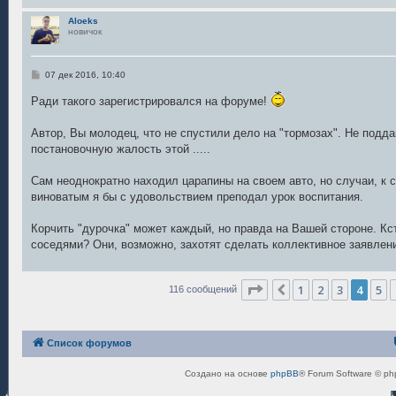
Aloeks
новичок
С
07 дек 2016, 10:40
о
о
Ради такого зарегистрировался на форуме!
б
щ
е
Автор, Вы молодец, что не спустили дело на "тормозах". Не подд
н
постановочную жалость этой .....
и
е
Сам неоднократно находил царапины на своем авто, но случаи, к 
виноватым я бы с удовольствием преподал урок воспитания.
Корчить "дурочка" может каждый, но правда на Вашей стороне. Кс
соседями? Они, возможно, захотят сделать коллективное заявлен
Страница
4
из
8
1
2
3
4
5
Пред.
116 сообщений
Список форумов
Создано на основе
phpBB
® Forum Software © ph