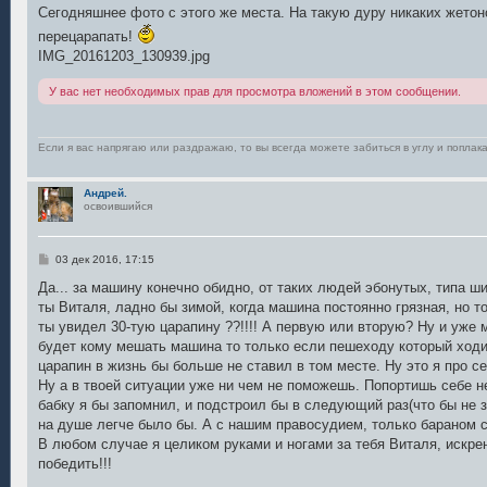
н
Сегодняшнее фото с этого же места. На такую дуру никаких жетон
и
е
перецарапать!
IMG_20161203_130939.jpg
У вас нет необходимых прав для просмотра вложений в этом сообщении.
Если я вас напрягаю или раздражаю, то вы всегда можете забиться в углу и поплака
Андрей.
освоившийся
С
03 дек 2016, 17:15
о
о
Да... за машину конечно обидно, от таких людей эбонутых, типа ши
б
ты Виталя, ладно бы зимой, когда машина постоянно грязная, но то
щ
е
ты увидел 30-тую царапину ??!!!! А первую или вторую? Ну и уже 
н
будет кому мешать машина то только если пешеходу который ходит
и
е
царапин в жизнь бы больше не ставил в том месте. Ну это я про се
Ну а в твоей ситуации уже ни чем не поможешь. Попортишь себе н
бабку я бы запомнил, и подстроил бы в следующий раз(что бы не з
на душе легче было бы. А с нашим правосудием, только бараном 
В любом случае я целиком руками и ногами за тебя Виталя, искре
победить!!!