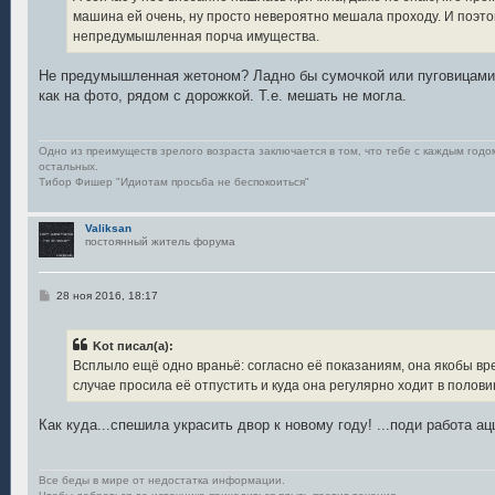
н
машина ей очень, ну просто невероятно мешала проходу. И поэтом
и
е
непредумышленная порча имущества.
Не предумышленная жетоном? Ладно бы сумочкой или пуговицами 
как на фото, рядом с дорожкой. Т.е. мешать не могла.
Одно из преимуществ зрелого возраста заключается в том, что тебе с каждым год
остальных.
Тибор Фишер "Идиотам просьба не беспокоиться"
Valiksan
постоянный житель форума
С
28 ноя 2016, 18:17
о
о
б
Kot писал(а):
щ
е
Всплыло ещё одно враньё: согласно её показаниям, она якобы вре
н
случае просила её отпустить и куда она регулярно ходит в половин
и
е
Как куда...спешила украсить двор к новому году! ...поди работа ац
Все беды в мире от недостатка информации.