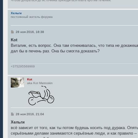
Чтобы добраться до источника приходиться плыть против течения.
Хельги
постоянный житель форума
С
28 ноя 2016, 18:38
о
о
Kot
б
Виталик, есть вопрос. Она там отнекивалась, что типа не докажеш
щ
е
дал бы в печень раз. Она бы смогла доказать?
н
и
е
+375295569969
Kot
aka Kot Matroskin
С
28 ноя 2016, 21:04
о
о
Хельги
б
всё зависит от того, как ты потом будешь косить под дурака. Опят
щ
е
серьёзными делами занимаются серьёзные люди, и как правило --
н