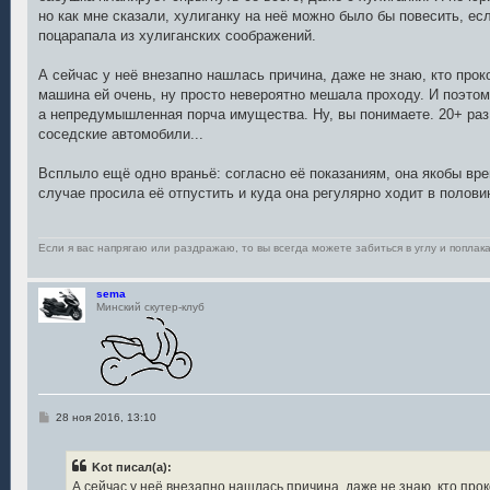
н
но как мне сказали, хулиганку на неё можно было бы повесить, ес
и
е
поцарапала из хулиганских соображений.
А сейчас у неё внезапно нашлась причина, даже не знаю, кто прок
машина ей очень, ну просто невероятно мешала проходу. И поэтом
а непредумышленная порча имущества. Ну, вы понимаете. 20+ раз 
соседские автомобили...
Всплыло ещё одно враньё: согласно её показаниям, она якобы вре
случае просила её отпустить и куда она регулярно ходит в половин
Если я вас напрягаю или раздражаю, то вы всегда можете забиться в углу и поплака
sema
Минский скутер-клуб
С
28 ноя 2016, 13:10
о
о
б
Kot писал(а):
щ
е
А сейчас у неё внезапно нашлась причина, даже не знаю, кто про