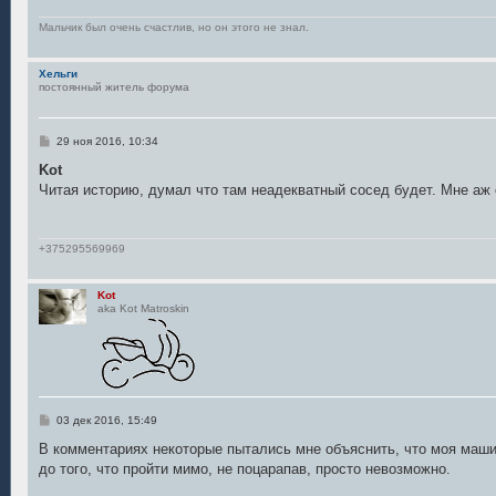
и
е
Мальчик был очень счастлив, но он этого не знал.
Хельги
постоянный житель форума
С
29 ноя 2016, 10:34
о
о
Kot
б
Читая историю, думал что там неадекватный сосед будет. Мне аж 
щ
е
н
и
е
+375295569969
Kot
aka Kot Matroskin
С
03 дек 2016, 15:49
о
о
В комментариях некоторые пытались мне объяснить, что моя маши
б
до того, что пройти мимо, не поцарапав, просто невозможно.
щ
е