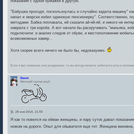
показания с одной бумажки в другую.
и
е
"Бабушка проходя, поскользнулась и случайно задела машину" как
напал и зверски избил одинокую пенсионерку". Соответственно, п
методами. Бабка поплакала, ей сказали ай-яй-яй, и никого не инте
наврала с три короба. А вот начали бы раскручивать "маньяка, из
подключили: и анализ следов от обуви, и местоположение мобильн
всевозможных камер...
Хотя скорее всего ничего не было бы, недоказуемо.
Если я вас напрягаю или раздражаю, то вы всегда можете забиться в углу и поплака
Daem
Минский скутер-клуб
С
28 ноя 2016, 21:55
о
о
Я как то повелся на обман женщины, и пару суток давал показания
б
ножом на дороге. Опыт для обывателя еще тот. Женщина виновна,
щ
е
н