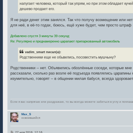
напугает человека, который так упрям, но при этом обладает куч
дешево продает его.
Я не ради денег этим занялся. Так что получу возмещение или нет 
для неё, в её-то годах, боюсь, ещё хуже будет, чем просто штраф 
Добавлено спустя 3 минуты 39 секунд:
Re: Регулярно и преднамеренно царапают припаркованный автомобиль
vadim_smart писал(а):
Родственники еще не обьвились, посовестить мушчыну?
Родственники -- нет. Объявились обозлённые соседи, которые мне 
рассказали, сколько раз возле её подъезда появлялись царапины 
изумительно, говорят -- в общении милая бабуся, всегда здоровает
Если я вас напрягаю или раздражаю, то вы всегда можете забиться в углу и поплака
Max_S
освоившийся
С
27 ноя 2016, 12:16