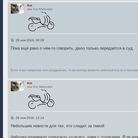
и
Kot
е
aka Kot Matroskin
С
28 ноя 2016, 00:28
о
о
Пока ещё рано о чём-то говорить, дело только передаётся в суд.
б
щ
е
н
и
е
Если я вас напрягаю или раздражаю, то вы всегда можете забиться в углу и поплака
Kot
aka Kot Matroskin
С
28 ноя 2016, 12:14
о
о
Небольшие новости для тех, кто следит за темой:
б
щ
е
бабушка планирует спрыгнуть со всего, даже с хулиганки. Я не юр