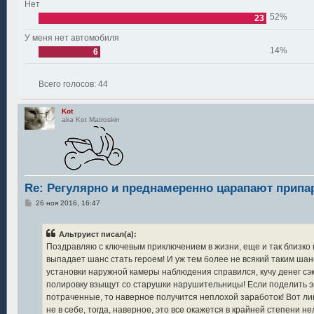
Нет
52%
23
У меня нет автомобиля
14%
6
Всего голосов:
44
Kot
aka Kot Matroskin
Re: Регулярно и преднамеренно царапают прип
С
26 ноя 2016, 16:47
о
о
б
Альтруист писал(а):
щ
е
Поздравляю с ключевым приключением в жизни, еще и так близко 
н
выпадает шанс стать героем! И уж тем более не всякий таким шан
и
е
установки наружной камеры наблюдения справился, кучу денег сэк
полировку взыщут со старушки нарушительницы! Если поделить 
потраченные, то наверное получится неплохой заработок! Вот ли
не в себе, тогда, наверное, это все окажется в крайней степени не