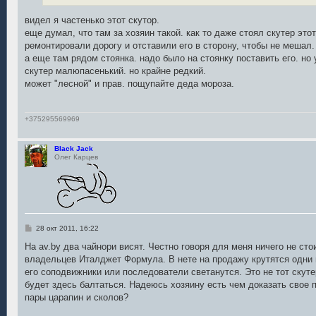
н
и
е
видел я частенько этот скутор.
еще думал, что там за хозяин такой. как то даже стоял скутер это
ремонтировали дорогу и отставили его в сторону, чтобы не мешал.
а еще там рядом стоянка. надо было на стоянку поставить его. но
скутер малюпасенький. но крайне редкий.
может "лесной" и прав. пощупайте деда мороза.
+375295569969
Black Jack
Олег Карцев
С
28 окт 2011, 16:22
о
о
На av.by два чайнори висят. Честно говоря для меня ничего не ст
б
владельцев Италджет Формула. В нете на продажу крутятся одни и
щ
е
его соподвижники или последователи светанутся. Это не тот скуте
н
будет здесь балтаться. Надеюсь хозяину есть чем доказать свое 
и
е
пары царапин и сколов?