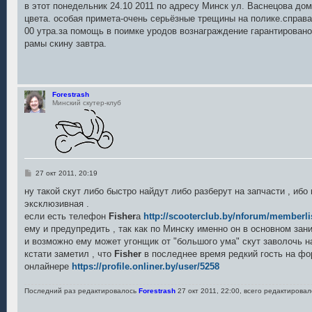
о
в этот понедельник 24.10 2011 по адресу Минск ул. Васнецова дом
б
цвета. особая примета-очень серьёзные трещины на полике.справа.
щ
е
00 утра.за помощь в поимке уродов вознаграждение гарантировано.
н
рамы скину завтра.
и
е
Forestrash
Минский скутер-клуб
С
27 окт 2011, 20:19
о
о
ну такой скут либо быстро найдут либо разберут на запчасти , иб
б
эксклюзивная .
щ
е
если есть телефон
Fisher
а
http://scooterclub.by/nforum/memberlis
н
ему и предупредить , так как по Минску именно он в основном зан
и
е
и возможно ему может угонщик от "большого ума" скут заволочь н
кстати заметил , что
Fisher
в последнее время редкий гость на фо
онлайнере
https://profile.onliner.by/user/5258
Последний раз редактировалось
Forestrash
27 окт 2011, 22:00, всего редактировал