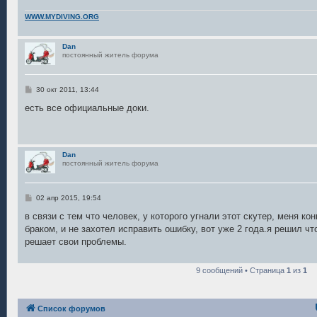
WWW.MYDIVING.ORG
Dan
постоянный житель форума
С
30 окт 2011, 13:44
о
о
есть все официальные доки.
б
щ
е
н
и
Dan
е
постоянный житель форума
С
02 апр 2015, 19:54
о
о
в связи с тем что человек, у которого угнали этот скутер, меня ко
б
браком, и не захотел исправить ошибку, вот уже 2 года.я решил чт
щ
е
решает свои проблемы.
н
и
е
9 сообщений • Страница
1
из
1
Список форумов