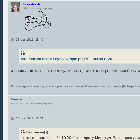
и
Forestrash
е
Минский скутер-клуб
С
28 окт 2011, 11:45
о
о
б
щ
е
http://forum.onliner.by/viewtopic.php?t ... start=1920
н
и
е
а прощупай ка ты этого деда мороза , где это он решил приобрест
Чтобы правильно задать вопрос, нужно знать большую часть ответа (Роберт Ше
Хельги
постоянный житель форума
С
28 окт 2011, 12:21
о
о
б
Dan писал(а):
щ
е
в этот понедельник 24.10 2011 по адресу Минск ул. Васнецова дом