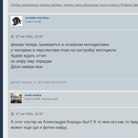
Чтобы правильно задать вопрос, нужно знать большую часть ответа (Роберт Ше
scooter-service
известный
С
27 окт 2011, 21:57
о
о
фишер теперь занимается в основном мотоциклами
б
у человека в перспективе план на постройку мотоцикла
щ
е
будем ждать отчет
н
но инфу ему передам
и
е
Дёня набери мне
делай хорошо ,х...во само получится!
makcumka
Брестский скутер-клуб
С
27 окт 2011, 22:57
о
о
А этот скутер не Александра Бороды был? А то мне его как то пред
б
может ещё где и фотки найду...
щ
е
н