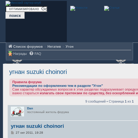
Список форумов
Негатив
Угон
Награды
FAQ
угнан suzuki choinori
Правила форума
Рекомендации по оформлению тем в разделе "Угон"
Сам характер обсуждаемых вопросов в этих разделах подразумевает определ
важно стараться
излагать свои претензии по существу, без оскорблений и
9 сообщений • Страница
1
из
1
Dan
постоянный житель форума
угнан suzuki choinori
С
27 окт 2011, 19:28
о