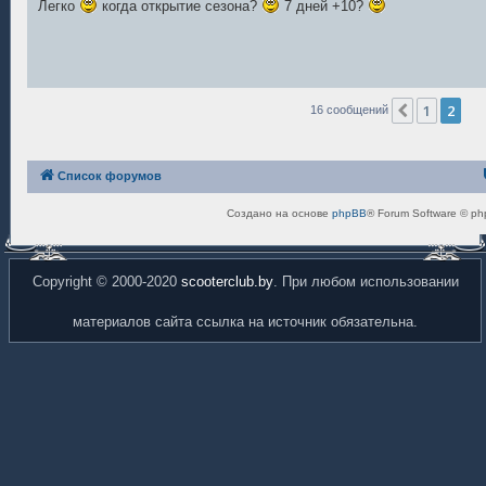
Легко
когда открытие сезона?
7 дней +10?
б
щ
е
н
и
е
1
2
Пред.
16 сообщений
Список форумов
Создано на основе
phpBB
® Forum Software © ph
Copyright © 2000-2020
scooterclub.by
. При любом использовании
материалов сайта ссылка на источник обязательна.