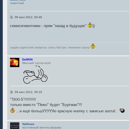
заметный
С
09 июл 2012, 00:46
о
о
семисегментники - прям "назад в будущее"
))
б
щ
е
н
и
е
задаю идиотские вопросы. учусь быстро, понимаю сразу
DeMON
Минский скутер-клуб
С
09 июл 2012, 06:16
о
о
"TAXI-5"!!!!!!!!!!
б
только вместо "Пежо" будет "Бургман"!!!
щ
е
...и ещё большУУУУУю красную кнопку с закисью азота!..
н
и
е
Valiksan
постоянный житель форума