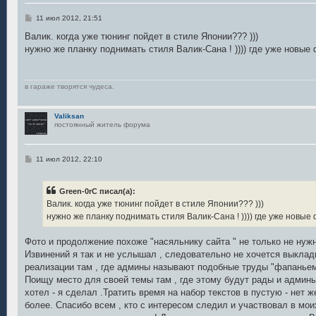
С
11 июл 2012, 21:51
о
о
Валик. когда уже тюнинг пойдет в стиле Японии??? )))
б
нужно же планку поднимать стиля Валик-Сана ! )))) где уже новые 
щ
е
н
и
е
в гараже творятся чудеса.
Valiksan
постоянный житель форума
С
11 июл 2012, 22:10
о
о
б
Green-0rC писал(а):
щ
е
Валик. когда уже тюнинг пойдет в стиле Японии??? )))
н
нужно же планку поднимать стиля Валик-Сана ! )))) где уже новые
и
е
Фото и продолжение похоже "насяльнику сайта " не только не нужн
Извинений я так и не услышал , следовательно не хочется выклады
реализации там , где админы называют подобные труды "фапаньем
Поищу место для своей темы там , где этому будут рады и админы 
хотел - я сделал .Тратить время на набор текстов в пустую - нет ж
более. Спасибо всем , кто с интересом следил и участвовал в мои