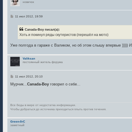
новичок
С
11 июл 2012, 19:59
о
о
б
Canada-Boy писал(а):
щ
е
Хоть и покинул ряды скутеристов (перешёл на мото)
н
и
е
Уже полгода в гараже с Валиком, но об этом слышу впервые ))))) И
Valiksan
постоянный житель форума
С
11 июл 2012, 20:10
о
о
Мурчик...
Canada-Boy
говорил о себе...
б
щ
е
н
и
е
Все беды в мире от недостатка информации.
Чтобы добраться до источника приходиться плыть против течения.
Green-0rC
заметный