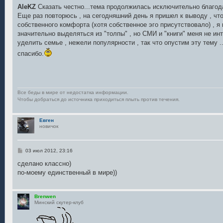
о
AleKZ
Сказать честно...тема продолжилась исключительно благода
б
Еще раз повторюсь , на сегодняшний день я пришел к выводу , чт
щ
е
собственного комфорта (хотя собственное эго присутствовало) , я
н
значительно выделяться из "толпы" , но СМИ и "книги" меня не ин
и
е
уделить семье , нежели популярности , так что опустим эту тему .
спасибо.
Все беды в мире от недостатка информации.
Чтобы добраться до источника приходиться плыть против течения.
Евген
новичок
С
03 июл 2012, 23:16
о
о
сделано классно)
б
по-моему единственный в мире))
щ
е
н
и
Brenwen
е
Минский скутер-клуб