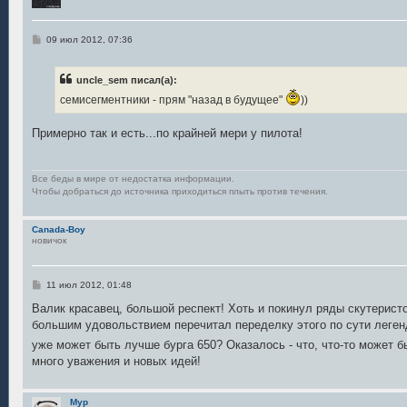
С
09 июл 2012, 07:36
о
о
б
uncle_sem писал(а):
щ
е
семисегментники - прям "назад в будущее"
))
н
и
е
Примерно так и есть...по крайней мери у пилота!
Все беды в мире от недостатка информации.
Чтобы добраться до источника приходиться плыть против течения.
Canada-Boy
новичок
С
11 июл 2012, 01:48
о
о
Валик красавец, большой респект! Хоть и покинул ряды скутеристо
б
большим удовольствием перечитал переделку этого по сути легенд
щ
е
уже может быть лучше бурга 650? Оказалось - что, что-то может 
н
много уважения и новых идей!
и
е
Myp