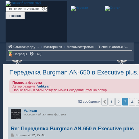
Список форумов
Мастерская
Мотомастерские
Тюнинг-ателье "Valiksan"
Награды
FAQ
Переделка Burgman AN-650 в Executive plus.
Правила форума
Автор раздела:
Valiksan
Новые темы в этом разделе может создавать только автор.
1
2
3
4
Пред.
52 сообщения
Valiksan
постоянный житель форума
Re: Переделка Burgman AN-650 в Executive plus.
С
03 июл 2012, 22:48
о