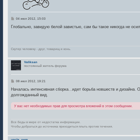
С
04 июл 2012, 15:03
о
о
Глобально, завидую белой завистью, сам бы такое никогда не оси
б
щ
е
н
и
е
Скутер человеку - друг, товарищ и конь.
Valiksan
постоянный житель форума
С
08 июл 2012, 19:21
о
о
Началась интенсивная сборка...идет борьба новшеств и дизайна. 
б
долгожданный вид.
щ
е
н
У вас нет необходимых прав для просмотра вложений в этом сообщении.
и
е
Все беды в мире от недостатка информации.
Чтобы добраться до источника приходиться плыть против течения.
uncle_sem