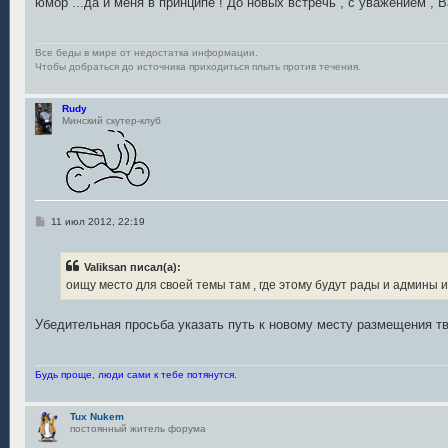
юмор ...да и меня в принципе ! До новых встречь , с уважением , В
Все беды в мире от недостатка информации.
Чтобы добраться до источника приходиться плыть против течения.
Rudy
Минский скутер-клуб
С
11 июл 2012, 22:19
о
о
б
Valiksan писал(а):
щ
е
оищу место для своей темы там , где этому будут рады и админы 
н
и
е
Убедительная просьба указать путь к новому месту размещения твои
Будь проще, люди сами к тебе потянутся.
Tux Nukem
постоянный житель форума