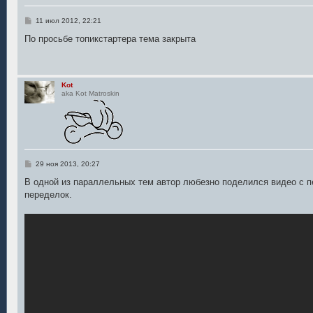
С
11 июл 2012, 22:21
о
о
По просьбе топикстартера тема закрыта
б
щ
е
н
и
Kot
е
aka Kot Matroskin
С
29 ноя 2013, 20:27
о
о
В одной из параллельных тем автор любезно поделился видео с п
б
переделок.
щ
е
н
и
е