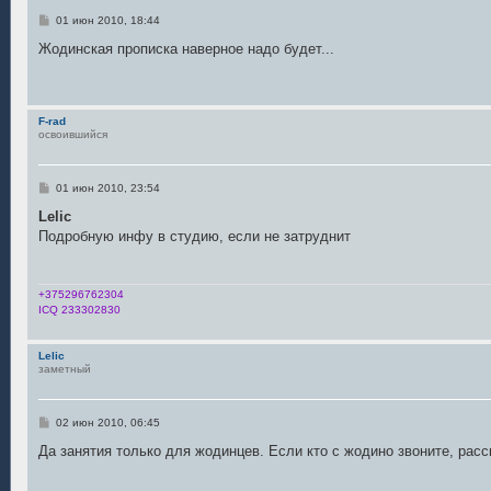
С
01 июн 2010, 18:44
о
о
Жодинская прописка наверное надо будет...
б
щ
е
н
и
F-rad
е
освоившийся
С
01 июн 2010, 23:54
о
о
Lelic
б
Подробную инфу в студию, если не затруднит
щ
е
н
и
е
+375296762304
ICQ 233302830
Lelic
заметный
С
02 июн 2010, 06:45
о
о
Да занятия только для жодинцев. Если кто с жодино звоните, расс
б
щ
е