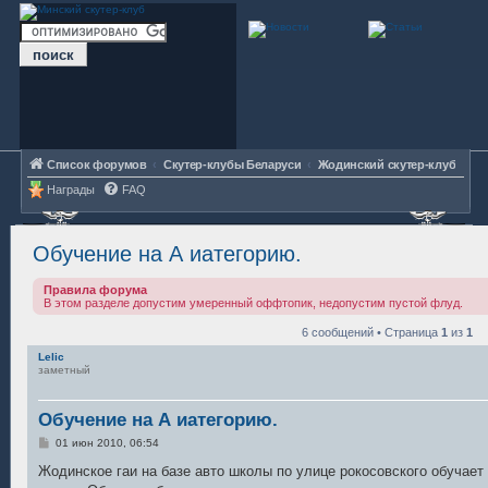
Список форумов
Скутер-клубы Беларуси
Жодинский скутер-клуб
Награды
FAQ
Обучение на А иатегорию.
Правила форума
В этом разделе допустим умеренный оффтопик, недопустим пустой флуд.
6 сообщений • Страница
1
из
1
Lelic
заметный
Обучение на А иатегорию.
С
01 июн 2010, 06:54
о
о
Жодинское гаи на базе авто школы по улице рокосовского обучает 
б