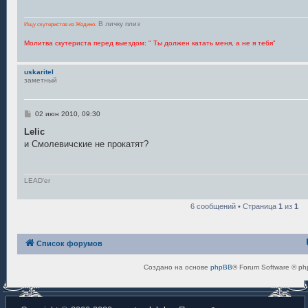
н
и
е
В личку плиз
Ищу скутеристов из Жодино.
Молитва скутериста перед выездом: " Ты должен катать меня, а не я тебя"
uskaritel
заметный
С
02 июн 2010, 09:30
о
о
Lelic
б
и Смолевичские не прокатят?
щ
е
н
и
е
LEAD'er
6 сообщений • Страница
1
из
1
Список форумов
Создано на основе
phpBB
® Forum Software © ph