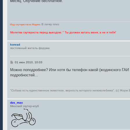
месяц. Обучение бесплатное.
щ
е
н
и
е
В личку плиз
Ищу скутеристов из Жодино.
Молитва скутериста перед выездом: " Ты должен катать меня, а не я тебя"
konrad
постоянный житель форума
С
01 июн 2010, 10:03
о
о
Можно поподробнее? Или хотя бы телефон какой (жодинского ГАИ 
б
подробностей...
щ
е
н
и
е
"Собака есть единственное животное, верность которого непоколебима". (с) Жор
dzs_max
Минский скутер-клуб