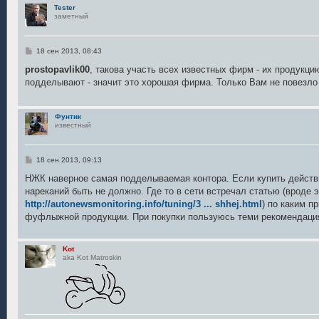
Tester
заметный
С
18 сен 2013, 08:43
о
о
prostopavlik00
, такова участь всех известных фирм - их продукц
б
подделывают - значит это хорошая фирма. Только Вам не повезло 
щ
е
н
и
Фунтик
е
известный
С
18 сен 2013, 09:13
о
о
НЖК наверное самая подделываемая контора. Если купить действ
б
нареканий быть не должно. Где то в сети встречал статью (вроде 
щ
е
http://autonewsmonitoring.info/tuning/3 ... shhej.html
) по каким п
н
фуфлыжной продукции. При покупки пользуюсь теми рекомендация
и
е
Kot
aka Kot Matroskin