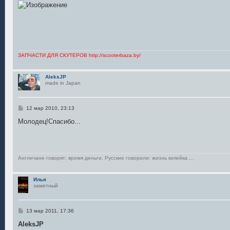
о
б
щ
е
н
и
е
ЗАПЧАСТИ ДЛЯ СКУТЕРОВ http://scooterbaza.by/
AleksJP
made in Japan
С
12 мар 2010, 23:13
о
о
Молодец!Спасибо...
б
щ
е
н
и
е
Англичане говорят: время деньги. Русские говорили: жизнь копейка....
Илья
заметный
С
13 мар 2011, 17:36
о
о
AleksJP
б