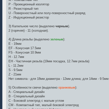
P - Проекционный изолятор
R - Резисторный тип
U - Поверхностный или полу-поверхностный разряд
Z - Индукционный резистор
3) Калильное число (выделено
черным
).
2 (горячяя) - 11 (холодная).
4) Длина резьбы (выделено
зеленым
):
E - 19мм
EF - Конусная 17.5мм
FS - Конусная 10.9мм
H - 12.7мм
EH - Частичная резьба (19мм посадка, 12.7мм резьба)
L - 11.2мм
S - 9.5мм
Z - 21мм
Нет символа - для 18мм диаметра - 12мм длина; для 14мм - 9.5мм
5) Особенности свечи (выделено
оранжевым
):
A - Специальный дизайн
B - Специальный дизайн
C - Боковой электрод с малым углом
CM - Компактный тип, малый боковой электрод