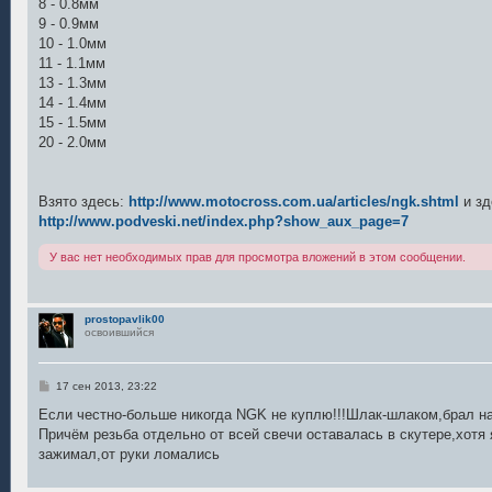
8 - 0.8мм
9 - 0.9мм
10 - 1.0мм
11 - 1.1мм
13 - 1.3мм
14 - 1.4мм
15 - 1.5мм
20 - 2.0мм
Взято здесь:
http://www.motocross.com.ua/articles/ngk.shtml
и зд
http://www.podveski.net/index.php?show_aux_page=7
У вас нет необходимых прав для просмотра вложений в этом сообщении.
prostopavlik00
освоившийся
С
17 сен 2013, 23:22
о
о
Если честно-больше никогда NGK не куплю!!!Шлак-шлаком,брал на
б
Причём резьба отдельно от всей свечи оставалась в скутере,хотя
щ
е
зажимал,от руки ломались
н
и
е