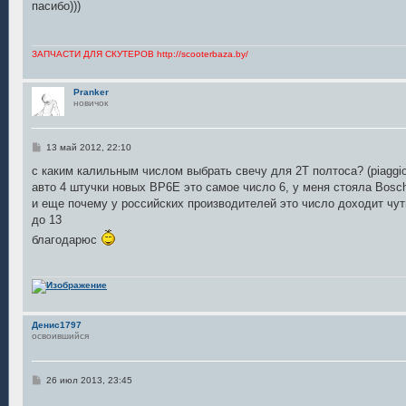
пасибо)))
щ
е
н
и
е
ЗАПЧАСТИ ДЛЯ СКУТЕРОВ http://scooterbaza.by/
Pranker
новичок
С
13 май 2012, 22:10
о
о
с каким калильным числом выбрать свечу для 2Т полтоса? (piaggio
б
авто 4 штучки новых BP6E это самое число 6, у меня стояла Bosc
щ
е
и еще почему у российских производителей это число доходит чуть
н
до 13
и
е
благодарюс
Денис1797
освоившийся
С
26 июл 2013, 23:45
о
о