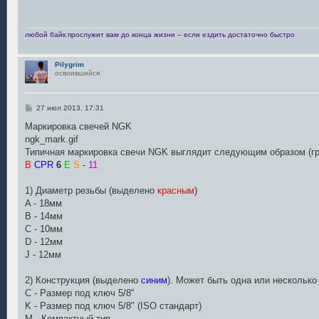
е
н
и
е
любой байк прослужит вам до конца жизни -- если ездить достаточно быстро
Pilygrim
освоившийся
С
27 июл 2013, 17:31
о
о
Маркировка свечей NGK
б
ngk_mark.gif
щ
е
Типичная маркировка свечи NGK выглядит следующим образом (гр
н
B
CPR
6
E
S
-
11
и
е
1) Диаметр резьбы (выделено
красным
)
A - 18мм
B - 14мм
C - 10мм
D - 12мм
J - 12мм
2) Конструкция (выделено
синим
). Может быть одна или несколько
C - Размер под ключ 5/8"
K - Размер под ключ 5/8" (ISO стандарт)
M - Компактный тип