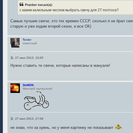
б
Pranker писал(а):
щ
е
с каким калильным числом выбрать свечу для 2Т полтоса?
н
и
е
Самые лучшие свечи, это тех времен СССР, сколько я не брал све
старую и уже ездим второй сезон, и все ОК)
Tester
заметный
С
27 июл 2013, 13:05
о
о
Нужно ставить те свечи, которые написаны в мануале!
б
щ
е
н
и
DeMON
е
Минский скутер-клуб
С
27 июл 2013, 17:06
о
о
не знаю, что за хрень, но у меня картинку не показывает
б
щ