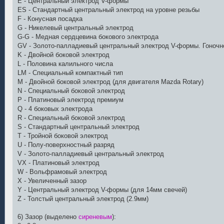
E - Центральный электрод V-формы
ES - Стандартный центральный электрод на уровне резьбы
F - Конусная посадка
G - Никелевый центральный электрод
G-G - Медная сердцевина бокового электрода
GV - Золото-палладиевый центральный электрод V-формы. Гоночн
K - Двойной боковой электрод
L - Половина калильного числа
LM - Специальный компактный тип
M - Двойной боковой электрод (для двигателя Mazda Rotary)
N - Специальный боковой электрод
P - Платиновый электрод премиум
Q - 4 боковых электрода
R - Специальный боковой электрод
S - Стандартный центральный электрод
T - Тройной боковой электрод
U - Полу-поверхностный разряд
V - Золото-палладиевый центральный электрод
VX - Платиновый электрод
W - Вольфрамовый электрод
X - Увеличенный зазор
Y - Центральный электрод V-формы (для 14мм свечей)
Z - Толстый центральный электрод (2.9мм)
6) Зазор (выделено
сиреневым
):