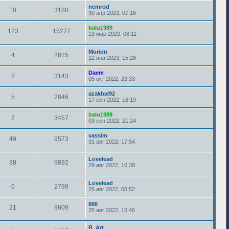
nemrod
10
3180
30 апр 2023, 07:16
balu1989
123
15277
13 мар 2023, 08:11
Morion
4
2815
12 янв 2023, 15:28
Daem
2
3143
05 окт 2022, 23:33
azakhal92
5
2846
17 сен 2022, 18:19
balu1989
2
3457
03 сен 2022, 21:24
vassim
49
9573
31 авг 2022, 17:54
Lovelead
38
9892
29 авг 2022, 10:38
Lovelead
0
2799
26 авг 2022, 05:52
666
21
9609
25 авг 2022, 16:46
B_Art