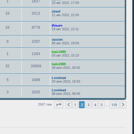
1
1837
23 авг 2022, 17:59
cheef
16
5513
21 авг 2022, 22:45
Ильич
34
8779
19 авг 2022, 22:11
vassim
9
2297
06 авг 2022, 19:59
balu1989
1
1283
03 авг 2022, 15:10
balu1989
32
20069
28 июл 2022, 00:02
Lovelead
5
1689
29 июн 2022, 16:53
Lovelead
3
1625
08 июн 2022, 09:40
Страница
2
из
101
1
2
3
4
5
101
Пред.
Сле
2507 тем
…