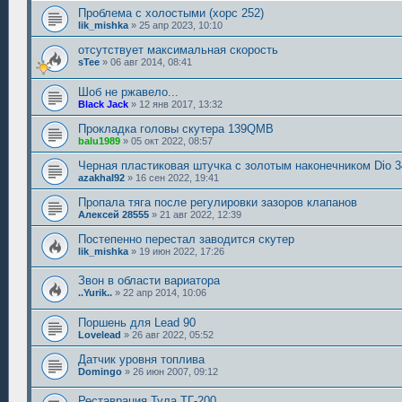
Проблема с холостыми (хорс 252)
lik_mishka
»
25 апр 2023, 10:10
отсутствует максимальная скорость
sTee
»
06 авг 2014, 08:41
Шоб не ржавело...
Black Jack
»
12 янв 2017, 13:32
Прокладка головы скутера 139QMB
balu1989
»
05 окт 2022, 08:57
Черная пластиковая штучка с золотым наконечником Dio 3
azakhal92
»
16 сен 2022, 19:41
Пропала тяга после регулировки зазоров клапанов
Алексей 28555
»
21 авг 2022, 12:39
Постепенно перестал заводится скутер
lik_mishka
»
19 июн 2022, 17:26
Звон в области вариатора
..Yurik..
»
22 апр 2014, 10:06
Поршень для Lead 90
Lovelead
»
26 авг 2022, 05:52
Датчик уровня топлива
Domingo
»
26 июн 2007, 09:12
Реставрация Тула ТГ-200