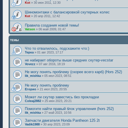
Kot
»
30 июн 2011, 12:30
Шиномонтажи с балансировкой скутерных колес
Kot
»
20 апр 2011, 12:42
Правила создания новой темы!
Vatson
»
06 май 2009, 01:47
ТЕМЫ
Что то отвалилось, подскажите что:)
Терка
»
01 авг 2023, 17:17
не набирает обороты выше средних скутер-vecstar
Vovezz
»
07 авг 2016, 18:19
Не могу понять проблему (скорее всего карб) (Hors 252)
lik_mishka
»
05 июл 2023, 08:51
Не могу понять проблему
Егорио
»
21 июл 2023, 20:55
Может ли скутер завестись без прокладки
Coleaj2882
»
25 июн 2023, 20:21
Помогите найти правый блок управления (hors 252)
lik_mishka
»
27 май 2023, 10:56
Запчасти двигателя Honda Pantheon 125 2t
Vadik1988
»
30 апр 2023, 23:09