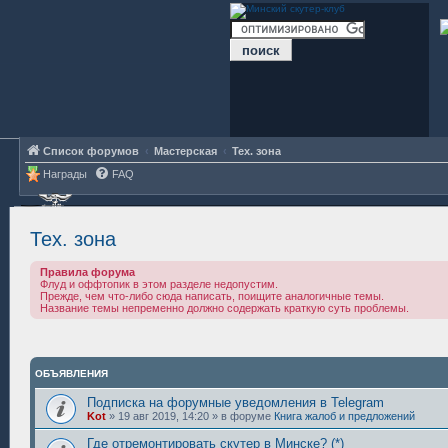
Список форумов
Мастерская
Тех. зона
Награды
FAQ
Тех. зона
Правила форума
Флуд и оффтопик в этом разделе недопустим.
Прежде, чем что-либо сюда написать, поищите аналогичные темы.
Название темы непременно должно содержать краткую суть проблемы.
ОБЪЯВЛЕНИЯ
Подписка на форумные уведомления в Telegram
Kot
»
19 авг 2019, 14:20
» в форуме
Книга жалоб и предложений
Где отремонтировать скутер в Минске? (*)