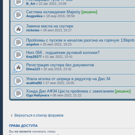
B_Art
»
22 авг 2022, 13:09
Система охлаждения Majesty
[решено]
Андрейка
»
18 мар 2016, 09:56
Замена масла на скутере
nickolas
»
28 июл 2013, 23:17
Проблемы с пуском и началом разгона на горячую 139qmb
angelon
»
20 июл 2022, 19:23
Hors 058 , подшипник рулевой колонки?
Кпр29377
»
01 авг 2022, 15:41
Регистрация скутера без документов
Dima123
»
20 апр 2016, 23:32
Упала иголка от шприца в редуктор на Дио 34
azakhal92
»
27 июн 2022, 14:05
Хонда Дио АФ34 Цеста проблема с зажиганием
[решено]
Ода Набунага
»
06 июн 2022, 21:22
Вернуться к списку форумов
ПРАВА ДОСТУПА
Вы
не можете
начинать темы