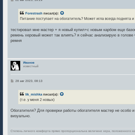
о
о
б
Forestrash
писал(а):
щ
е
Питание поступает на обогатитель? Может игла всегда поднята и 
н
и
е
тестировал мне мастер + я новый купил+с новым карбом еще базов
ремень херовый может так влиять? я сейчас анализирую в голове 
ремня
Иванов
известный
С
28 авг 2023, 08:13
о
о
б
lik_mishka
писал(а):
щ
е
(т.е. у меня 2 новых)
н
и
е
Обогатителя? Для проверки работы обогатителя мастер не особо и
визуально.
Степень личного комфорта прямо пропорциональна величине хера, положенного н