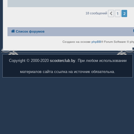
1
2
Пред.
18 сообщений
Список форумов
Создано на основе
phpBB
® Forum Software © ph
Copyright © 2000-2020
scooterclub.by
. При любом использовании
материалов сайта ссылка на источник обязательна.