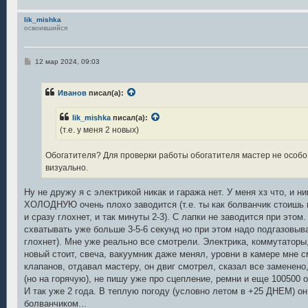
lik_mishka
освоившийся
С
12 мар 2024, 09:03
о
о
б
Иванов
писал(а):
щ
е
н
lik_mishka
писал(а):
и
е
(т.е. у меня 2 новых)
Обогатителя? Для проверки работы обогатителя мастер не особо
визуально.
Ну не дружу я с электрикой никак и гаража нет. У меня хз что, и ни
ХОЛОДНУЮ очень плохо заводится (т.е. ты как болванчик стоишь к
и сразу глохнет, и так минуты 2-3). С лапки не заводится при этом
схватывать уже больше 3-5-6 секунд но при этом надо подгазовыв
глохнет). Мне уже реально все смотрели. Электрика, коммутаторы,
новый стоит, свеча, вакуумник даже менял, уровни в камере мне 
клапанов, отдавал мастеру, он двиг смотрел, сказал все заменено
(но на горячую), не пишу уже про сцепление, ремни и еще 100500 
И так уже 2 года. В теплую погоду (условно летом в +25 ДНЕМ) он
болванчиком...