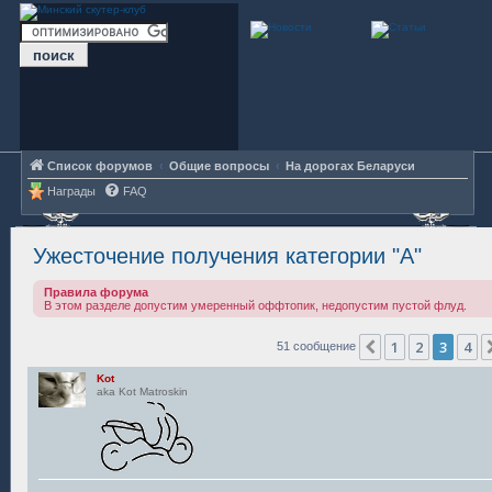
Список форумов
Общие вопросы
На дорогах Беларуси
Награды
FAQ
Ужесточение получения категории "А"
Правила форума
В этом разделе допустим умеренный оффтопик, недопустим пустой флуд.
1
2
3
4
Пред.
51 сообщение
Kot
aka Kot Matroskin