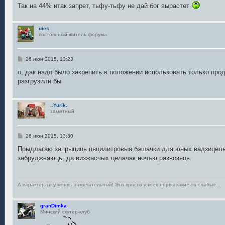
Так на 44% итак запрет, тьфу-тьфу не дай бог вырастет
dies
постоянный житель форума
С
26 июн 2015, 13:23
о
о
о, дак надо было закрепить в положении использовать только про
б
разгрузили бы
щ
е
н
и
..Yurik..
е
заметный
С
26 июн 2015, 13:30
о
о
Прыдлагаю запрыциць пяцилитровыя бэшачки для юных вадзицелей
б
забруджваюць, да визжасчых целачак ночъю развозяць.
щ
е
н
и
е
А характер-то у меня - замечательный! Это просто у всех нервы какие-то слабые...
granDimka
Минский скутер-клуб