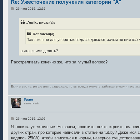
Re: Ужесточение получения категории "А"
С
26 июн 2015, 12:37
о
о
б
..Yurik.. писал(а):
щ
е
н
Kot писал(а):
и
е
Так закон не для упоротых ведь создавался, зачем по ним всё
а что с ними делать?
Расстреливать конечно же, что за глупый вопрос?
Если я вас напрягаю или раздражаю, то вы всегда можете забиться в углу и поплака
Tester
заметный
С
26 июн 2015, 13:05
о
о
Я тоже за ужесточение. Но зачем, простите, опять строить велоси
б
других стран, про которые написали в статье на tut.by? Даже моя
щ
е
надпись 25kW), чтобы вписаться в нормы, наверное существовавш