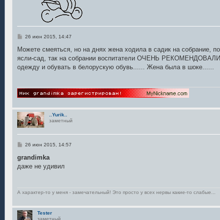
С
26 июн 2015, 14:47
о
о
Можете смеяться, но на днях жена ходила в садик на собрание, по
б
ясли-сад, так на собрании воспитатели ОЧЕНЬ РЕКОМЕНДОВАЛИ 
щ
е
одежду и обувать в белорускую обувь...... Жена была в шоке......
н
и
е
..Yurik..
заметный
С
26 июн 2015, 14:57
о
о
grandimka
б
даже не удивил
щ
е
н
и
е
А характер-то у меня - замечательный! Это просто у всех нервы какие-то слабые...
Tester
заметный