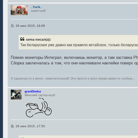
..Yurik..
заметный
С
26 июн 2015, 16:09
о
о
б
sema писал(а):
щ
е
Так беларуская уже давно как правило китайское, только беларуск
н
и
е
Помню мониторы Интеграл, включаешь монитор, а там заставка Phi
Сборка заключалась в том, что они наклеивали наклейки поверх о
А характер-то у меня - замечательный! Это просто у всех нервы какие-то слабые...
granDimka
Минский скутер-клуб
С
26 июн 2015, 17:55
о
о
б