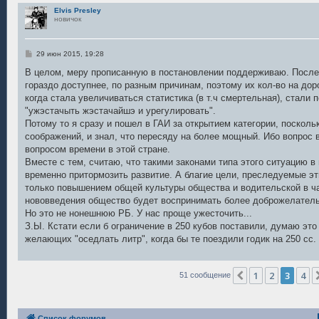
и
Elvis Presley
е
новичок
С
29 июн 2015, 19:28
о
о
В целом, меру прописанную в постановлении поддерживаю. После
б
гораздо доступнее, по разным причинам, поэтому их кол-во на до
щ
е
когда стала увеличиваться статистика (в т.ч смертельная), стали
н
"ужэстачыть жэстачайшэ и урегулировать".
и
е
Потому то я сразу и пошел в ГАИ за открытием категории, посколь
соображений, и знал, что пересяду на более мощный. Ибо вопрос 
вопросом времени в этой стране.
Вместе с тем, считаю, что такими законами типа этого ситуацию в
временно притормозить развитие. А благие цели, преследуемые 
только повышением общей культуры общества и водительской в час
нововведения общество будет воспринимать более доброжелатель
Но это не нонешнюю РБ. У нас проще ужесточить...
З.Ы. Кстати если б ограничение в 250 кубов поставили, думаю эт
желающих "оседлать литр", когда бы те поездили годик на 250 сс.
1
2
3
4
Пред.
51 сообщение
Список форумов