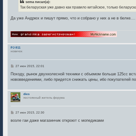
sema писал(а):
щ
е
Так беларуская уже давно как правило китайское, только беларуск
н
и
е
Да уже Андрюх и пишут прямо, что и собрано у них а не в белке....
PJ-911
новичок
С
27 июн 2015, 22:01
о
о
Походу, рынок двухколесной техники с объемом больше 125сс вст
б
нововведениями, либо придется снижать цены, ибо покупателей п
щ
е
н
и
dies
е
постоянный житель форума
С
27 июн 2015, 22:30
о
о
возле гаи даже магазинчик откроют с мопедиками
б
щ
е
н