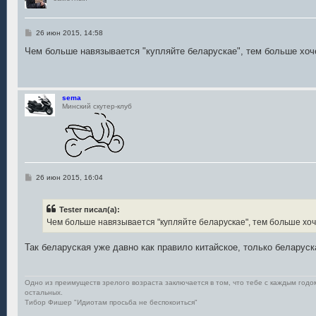
С
26 июн 2015, 14:58
о
о
Чем больше навязывается "купляйте беларускае", тем больше хочет
б
щ
е
н
и
sema
е
Минский скутер-клуб
С
26 июн 2015, 16:04
о
о
б
Tester писал(а):
щ
е
Чем больше навязывается "купляйте беларускае", тем больше хочет
н
и
е
Так беларуская уже давно как правило китайское, только беларуск
Одно из преимуществ зрелого возраста заключается в том, что тебе с каждым год
остальных.
Тибор Фишер "Идиотам просьба не беспокоиться"