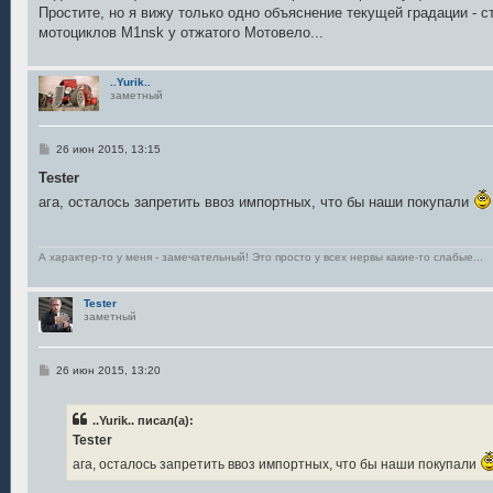
н
Простите, но я вижу только одно объяснение текущей градации - 
и
е
мотоциклов M1nsk у отжатого Мотовело...
..Yurik..
заметный
С
26 июн 2015, 13:15
о
о
Tester
б
ага, осталось запретить ввоз импортных, что бы наши покупали
щ
е
н
и
е
А характер-то у меня - замечательный! Это просто у всех нервы какие-то слабые...
Tester
заметный
С
26 июн 2015, 13:20
о
о
б
..Yurik.. писал(а):
щ
е
Tester
н
и
ага, осталось запретить ввоз импортных, что бы наши покупали
е