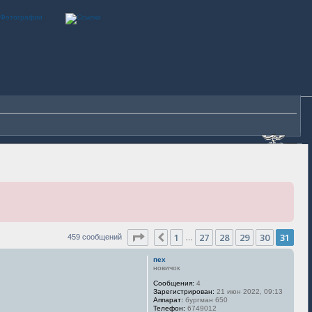
Страница
31
из
31
1
27
28
29
30
31
Пред.
459 сообщений
…
пех
новичок
Сообщения:
4
Зарегистрирован:
21 июн 2022, 09:13
Аппарат:
бургман 650
Телефон:
6749012