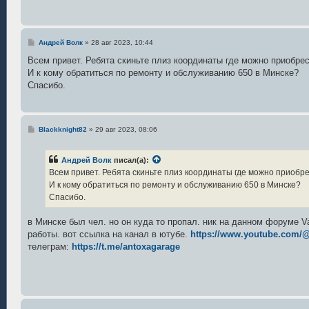
и
е
С
Андрей Волк
»
28 авг 2023, 10:44
о
о
Всем привет. Ребята скиньте плиз координаты где можно приобрес
б
И к кому обратиться по ремонту и обслуживанию 650 в Минске?
щ
е
Спасибо.
н
и
е
С
Blackknight82
»
29 авг 2023, 08:06
о
о
б
Андрей Волк
писал(а):
щ
е
Всем привет. Ребята скиньте плиз координаты где можно приобре
н
И к кому обратиться по ремонту и обслуживанию 650 в Минске?
и
е
Спасибо.
в Минске был чел. но он куда то пропал. ник на данном форуме Va
работы. вот ссылка на канал в ютубе.
https://www.youtube.com/
телеграм:
https://t.me/antoxagarage