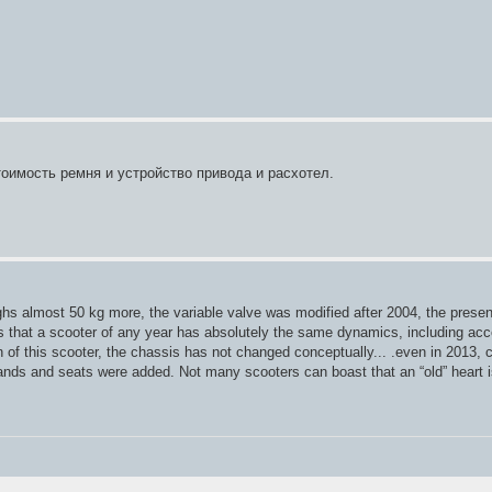
тоимость ремня и устройство привода и расхотел.
ighs almost 50 kg more, the variable valve was modified after 2004, the prese
 is that a scooter of any year has absolutely the same dynamics, including acce
ion of this scooter, the chassis has not changed conceptually... .even in 2013, 
 hands and seats were added. Not many scooters can boast that an “old” heart i