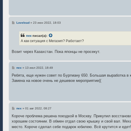
е
н
и
е
С
Lovelead
»
23 июн 2022, 18:03
о
о
б
пех
писал(а):
щ
е
А как ситуация с Мегазип? Работает?
н
и
е
Возит через Казахстан. Пока японцы не просекут.
С
пех
»
13 июл 2022, 18:49
о
о
Ребята, еще нужен совет по Бургману 650. Большая выработка в 
б
Замена на новое очень не дешевое мероприятие((
щ
е
н
и
е
С
пех
»
01 авг 2022, 08:27
о
о
Короче проблема решена поездкой в Москву. Прикупил восстанов
б
хорошем состоянии. В обмен отдал свою крышку и свой вал. Меха
щ
е
место. Короче сделал себе подарок юбилею. Всё крутится и едет
н