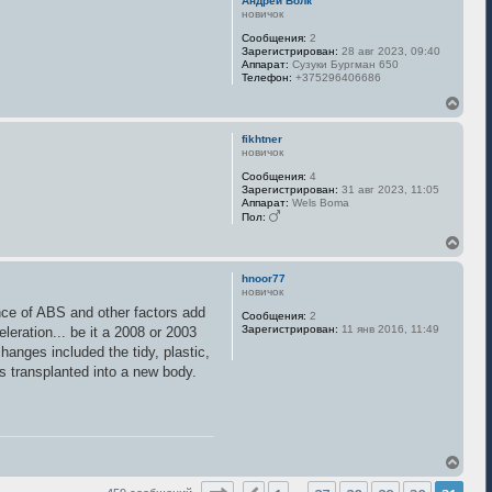
Андрей Волк
н
новичок
у
Сообщения:
2
т
Зарегистрирован:
28 авг 2023, 09:40
ь
Аппарат:
Сузуки Бургман 650
с
Телефон:
+375296406686
я
к
В
н
е
а
р
fikhtner
ч
н
новичок
а
у
Сообщения:
4
л
т
Зарегистрирован:
31 авг 2023, 11:05
у
ь
Аппарат:
Wels Boma
с
Пол:
я
к
В
н
е
а
р
hnoor77
ч
н
новичок
а
у
nce of ABS and other factors add
Сообщения:
2
л
т
Зарегистрирован:
11 янв 2016, 11:49
leration... be it a 2008 or 2003
у
ь
с
changes included the tidy, plastic,
я
s transplanted into a new body.
к
н
а
ч
а
л
В
у
е
р