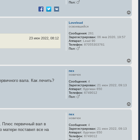
Пол:
В
е
р
Lovelead
н
освоившийся
у
Сообщения:
261
т
Зарегистрирован:
06 янв 2020, 19:57
ь
23 июн 2022, 08:12
Аппарат:
Lead 90
с
Телефон:
87055303761
я
Пол:
к
н
В
а
е
ч
р
а
пех
н
л
новичок
у
у
ервичного вала. Как лечить?
Сообщения:
4
т
Зарегистрирован:
21 июн 2022, 09:13
ь
Аппарат:
бургман 650
с
Телефон:
6749012
я
Пол:
к
В
н
е
а
р
ч
пех
н
а
новичок
у
л
. Плюс первичный вал в
Сообщения:
4
т
у
Зарегистрирован:
21 июн 2022, 09:13
о матери поставил все на
ь
Аппарат:
бургман 650
с
Телефон:
6749012
я