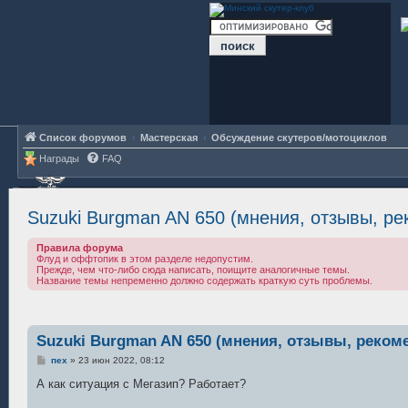
Список форумов
Мастерская
Обсуждение скутеров/мотоциклов
Награды
FAQ
Suzuki Burgman AN 650 (мнения, отзывы, р
Правила форума
Флуд и оффтопик в этом разделе недопустим.
Прежде, чем что-либо сюда написать, поищите аналогичные темы.
Название темы непременно должно содержать краткую суть проблемы.
Suzuki Burgman AN 650 (мнения, отзывы, реком
С
пех
»
23 июн 2022, 08:12
о
о
А как ситуация с Мегазип? Работает?
б
щ