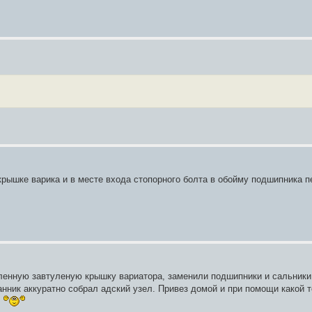
крышке варика и в месте входа стопорного болта в обойму подшипника п
ленную завтуленую крышку вариатора, заменили подшипники и сальники
нник аккуратно собрал адский узел. Привез домой и при помощи какой т
!