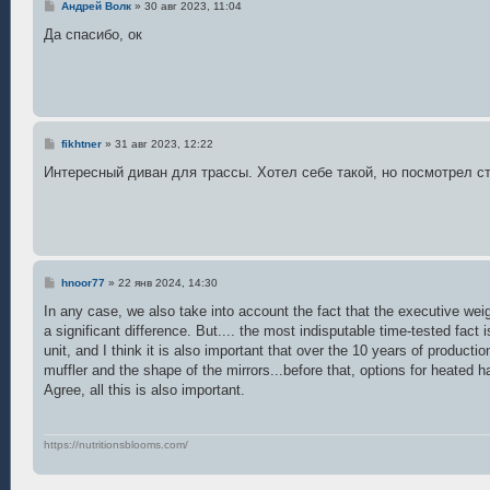
С
Андрей Волк
»
30 авг 2023, 11:04
о
о
Да спасибо, ок
б
щ
е
н
и
е
С
fikhtner
»
31 авг 2023, 12:22
о
о
Интересный диван для трассы. Хотел себе такой, но посмотрел с
б
щ
е
н
и
е
С
hnoor77
»
22 янв 2024, 14:30
о
о
In any case, we also take into account the fact that the executive we
б
a significant difference. But.... the most indisputable time-tested fact
щ
е
unit, and I think it is also important that over the 10 years of product
н
muffler and the shape of the mirrors...before that, options for heated
и
е
Agree, all this is also important.
https://nutritionsblooms.com/