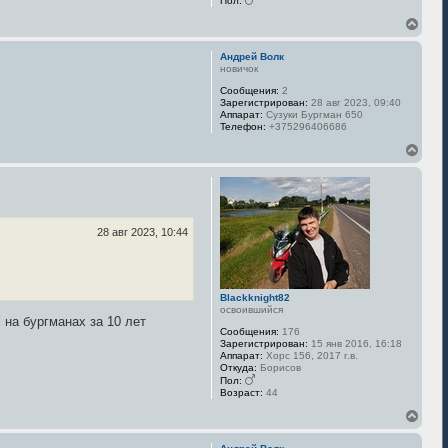
Пол:
к
В
н
е
а
р
ч
Андрей Волк
н
а
новичок
у
л
Сообщения:
2
т
у
Зарегистрирован:
28 авг 2023, 09:40
ь
Аппарат:
Сузуки Бургман 650
с
Телефон:
+375296406686
я
к
В
н
е
а
р
ч
н
а
у
л
т
у
ь
28 авг 2023, 10:44
с
я
к
н
Blackknight82
а
освоившийся
ч
 на бургманах за 10 лет
а
Сообщения:
176
Зарегистрирован:
15 янв 2016, 16:18
л
Аппарат:
Хорс 156, 2017 г.в.
у
Откуда:
Борисов
Пол:
Возраст:
44
В
е
р