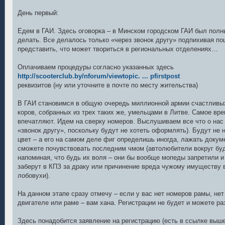
День первый:
Едем в ГАИ. Здесь оговорка – в Минском городском ГАИ был полны
делать. Все делалось только «через звонок другу» подпихивая по
представить, что может твориться в региональных отделениях…
Оплачиваем процедуры согласно указанных здесь
http://scooterclub.by/nforum/viewtopic. ... pfirstpost
реквизитов (ну или уточните в почте по месту жительства)
В ГАИ становимся в общую очередь миллионной армии счастливы
коров, собранных из трех таких же, умельцами в Литве. Самое вре
впечатляют. Идем на сверку номеров. Выслушиваем все что о нас
«звонок другу», поскольку будут не хотеть оформлять). Будут не 
цвет – а его на самом деле фиг определишь иногда, лажать докум
сможете почувствовать последним чмом (автолюбители вокруг бу
напоминая, что будь их воля – они бы вообще мопеды запретили и
заберут в КПЗ за драку или причинение вреда чужому имуществу в
лобовухи).
На данном этапе сразу отмечу – если у вас нет номеров рамы, не
двигателе или раме – вам хана. Регистрации не будет и можете ра
Здесь понадобится заявление на регистрацию (есть в ссылке выше)