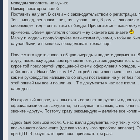
мопедам заполнять не нужно:
Пример некоторых полей:
Поставить на учет. В связи – с законодательством о регистрации,
Тип – мопед, рег знаки – нет, тип кузова – нет, N рамы – заполняем,
сверяющим, год – опять таки от балды. Прилагаются – ваши доку
примерно. Объем двигателя спросят – ну скажете как знаете
.
Марку и модель продублируйте латинскими буквами, чтобы не был
случае были, и пришлось переделывать техпаспорт.
После этого идете снова в общую очередь и подаете документы. 
другу, поскольку здесь вам припомнят отсутствие документов с та
курсе той пресловутой упрощенной схемы оформления мопедов, к
действовать. Нам в Минском ГАИ потребовался звоночек – не прин
как им руководство напомнило об опции постановки на учет без пра
этой опцией мы все и пошли на… Т.е документы у нас все взяли… 
след день.
На скромный вопрос, как нам ехать если нет на руках ни одного 
официальный ответ: аккуратно, не нарушая, в шлеме, с включенн
звоните «другу». Поэтому сразу рекомендую – делайте все копии – 
Здесь был большой косяк. С нас взяли документы, но у тех, у ког
письменного объяснения (где как что и у кого приобрел аппарат). О
при ДТП. В результате пришлось приезжать три раза.