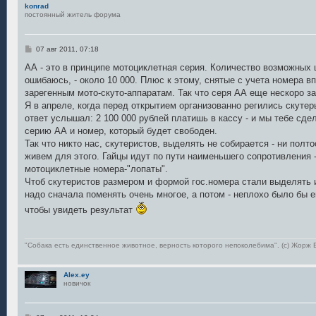
konrad
постоянный житель форума
С
07 авг 2011, 07:18
о
о
АА - это в принципе мотоциклетная серия. Количество возможных
б
ошибаюсь, - около 10 000. Плюс к этому, снятые с учета номера 
щ
е
зарегенным мото-скуто-аппаратам. Так что серя АА еще нескоро за
н
Я в апреле, когда перед открытием организованно регились скутер
и
е
ответ услышал: 2 100 000 рублей платишь в кассу - и мы тебе сде
серию АА и номер, который будет свободен.
Так что никто нас, скутеристов, выделять не собирается - ни полто
живем для этого. Гайцы идут по пути наименьшего сопротивления 
мотоциклетные номера-"лопаты".
Чтоб скутеристов размером и формой гос.номера стали выделять 
надо сначала поменять очень многое, а потом - неплохо было бы е
чтобы увидеть результат
"Собака есть единственное животное, верность которого непоколебима". (с) Жор
Alex.ey
новичок