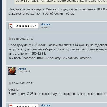
было 14 с половиной тысяч... Так что серия АА должна уже не раз з
Неа, не все же мопеды в Минске. В одну серию вмещается 10000 но
максимальное кол-во на одной серии - 70тыс
docctor
новичок
С
08 авг 2011, 07:39
о
о
Сдал документы 26 июля, назначили визит к 14 окошку на Жданов
б
августа, когда приехал забирать сказали, что нет заготовок номер
щ
е
августа по тел. 259 62 88.
н
Так всем "повезло" или мне одному не хватило номера?
и
е
Allysh
заметный
С
08 авг 2011, 07:44
о
о
docctor
б
Всем, всем. С 28 іюля нікто получіть номер не может, заготовок нет
щ
е
н
и
docctor
е