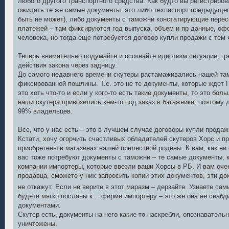
любого другого транспортного средства. Как будто вы регистриров
ожидать те же самые документы: это либо техпаспорт предыдущег
быть не может), либо документы с таможни констатирующие перес
платежей – там фиксируются год выпуска, объем и пр данные, офо
человека, но тогда еще потребуется договор купли продажи с тем 
Теперь внимательно подумайте и осознайте идиотизм ситуации, гр
действия закона через задницу.
До самого недавнего времени скутеры растамаживались нашей там
фиксированной пошлины. Т.е. это не те документы, которые ждет Г
это хоть что-то и если у кого-то есть такие документы, то это бо
наши скутера привозились кем-то под заказ в багажнике, поэтому 
99% владельцев.
Все, что у нас есть – это в лучшем случае договоры купли продаж
Кстати, хочу огорчить счастливых обладателей скутеров Хорс и п
приобретены в магазинах нашей прелестной родины. К вам, как ни с
вас тоже потребуют документы с таможни – те самые документы,
компании импортеры, которые ввезли ваши Хорсы в РБ. И вам оче
продавца, сможете у них запросить копии этих документов, эти до
не откажут. Если не верите в этот маразм – дерзайте. Узнаете са
будете мягко посланы к… фирме импортеру – это же она не снаб
документами.
Скутер есть, документы на него какие-то наскребли, опознаватель
уничтожены.