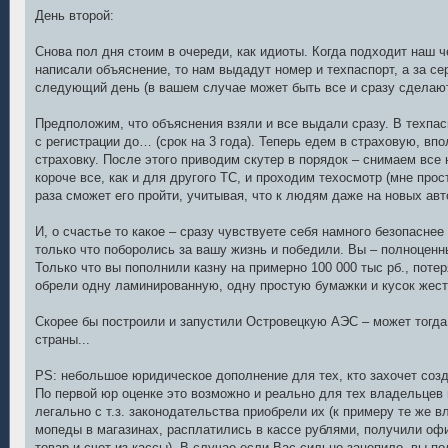
День второй:
Снова пол дня стоим в очереди, как идиоты. Когда подходит наш ч
написали объяснение, то нам выдадут номер и техпаспорт, а за 
следующий день (в вашем случае может быть все и сразу сделают
Предположим, что объяснения взяли и все выдали сразу. В техпас
с регистрации до… (срок на 3 года). Теперь едем в страховую, в
страховку. После этого приводим скутер в порядок – снимаем все 
короче все, как и для другого ТС, и проходим техосмотр (мне прост
раза сможет его пройти, учитывая, что к людям даже на новых ав
И, о счастье то какое – сразу чувствуете себя намного безопаснее
только что поборолись за вашу жизнь и победили. Вы – полноцен
Только что вы пополнили казну на примерно 100 000 тыс рб., поте
обрели одну ламинированную, одну простую бумажки и кусок жест
Скорее бы построили и запустили Островецкую АЭС – может тогда
страны...
PS: небольшое юридическое дополнение для тех, кто захочет созд
По первой юр оценке это возможно и реально для тех владельцев
легально с т.з. законодательства приобрели их (к примеру те же 
мопеды в магазинах, расплатились в кассе рублями, получили оф
товар и счет из кассы). В случае если Вас сильно зацепило, вы п