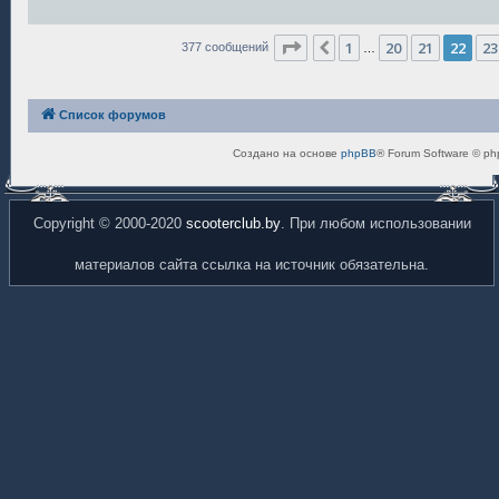
е
н
и
Страница
22
из
26
е
1
20
21
22
23
Пред.
377 сообщений
…
Список форумов
Создано на основе
phpBB
® Forum Software © ph
Copyright © 2000-2020
scooterclub.by
. При любом использовании
материалов сайта ссылка на источник обязательна.