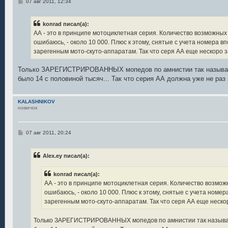
С
07 авг 2011, 12:34
о
о
б
konrad писал(а):
щ
е
АА - это в принципе мотоциклетная серия. Количество возможны
н
ошибаюсь, - около 10 000. Плюс к этому, снятые с учета номера 
и
е
зарегенным мото-скуто-аппаратам. Так что серя АА еще нескоро з
Только ЗАРЕГИСТРИРОВАННЫХ мопедов по амнистии так называе
было 14 с половиной тысяч... Так что серия АА должна уже не раз 
KALASHNIKOV
новичок
С
07 авг 2011, 20:24
о
о
б
Alex.ey писал(а):
щ
е
н
konrad писал(а):
и
е
АА - это в принципе мотоциклетная серия. Количество возмо
ошибаюсь, - около 10 000. Плюс к этому, снятые с учета номе
зарегенным мото-скуто-аппаратам. Так что серя АА еще неско
Только ЗАРЕГИСТРИРОВАННЫХ мопедов по амнистии так называе