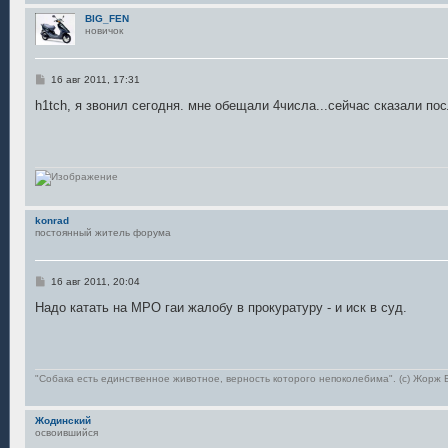
и
BIG_FEN
е
новичок
С
16 авг 2011, 17:31
о
о
h1tch, я звонил сегодня. мне обещали 4числа...сейчас сказали пос
б
щ
е
н
и
е
konrad
постоянный житель форума
С
16 авг 2011, 20:04
о
о
Надо катать на МРО гаи жалобу в прокуратуру - и иск в суд.
б
щ
е
н
и
е
"Собака есть единственное животное, верность которого непоколебима". (с) Жор
Жодинский
освоившийся