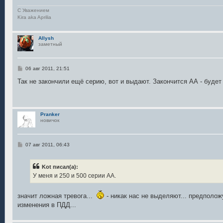
С Уважением
Kira aka Aprilia
Allysh
заметный
С
06 авг 2011, 21:51
о
о
Так не закончили ещё серию, вот и выдают. Закончится АА - будет 
б
щ
е
н
и
Pranker
е
новичок
С
07 авг 2011, 06:43
о
о
б
Kot писал(а):
щ
е
У меня и 250 и 500 серии AA.
н
и
е
значит ложная тревога...
- никак нас не выделяют... предположу
изменения в ПДД...