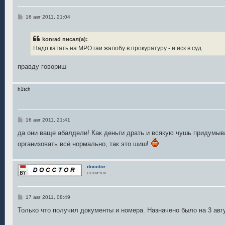
С
16 авг 2011, 21:04
о
о
б
konrad писал(а):
щ
е
Надо катать на МРО гаи жалобу в прокуратуру - и иск в суд.
н
и
е
правду говориш
h1tch
С
16 авг 2011, 21:41
о
о
да они ваще абалдели! Как деньги драть и всякую чушь придумывать
б
организовать всё нормально, так это шиш!
щ
е
н
и
docctor
е
новичок
С
17 авг 2011, 08:49
о
о
Только что получил документы и номера. Назначено было на 3 авг
б
щ