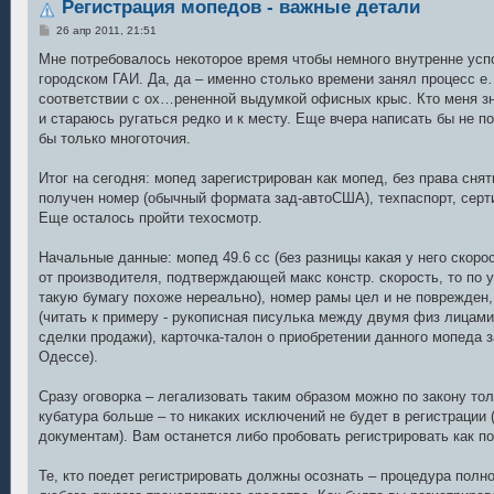
Регистрация мопедов - важные детали
С
26 апр 2011, 21:51
о
о
Мне потребовалось некоторое время чтобы немного внутренне усп
б
городском ГАИ. Да, да – именно столько времени занял процесс е
щ
е
соответствии с ох…рененной выдумкой офисных крыс. Кто меня зн
н
и стараюсь ругаться редко и к месту. Еще вчера написать бы не 
и
е
бы только многоточия.
Итог на сегодня: мопед зарегистрирован как мопед, без права сняти
получен номер (обычный формата зад-автоСША), техпаспорт, серти
Еще осталось пройти техосмотр.
Начальные данные: мопед 49.6 сс (без разницы какая у него скорос
от производителя, подтверждающей макс констр. скорость, то по 
такую бумагу похоже нереально), номер рамы цел и не поврежден
(читать к примеру - рукописная писулька между двумя физ лица
сделки продажи), карточка-талон о приобретении данного мопеда 
Одессе).
Сразу оговорка – легализовать таким образом можно по закону тол
кубатура больше – то никаких исключений не будет в регистрации 
документам). Вам останется либо пробовать регистрировать как по
Те, кто поедет регистрировать должны осознать – процедура полн