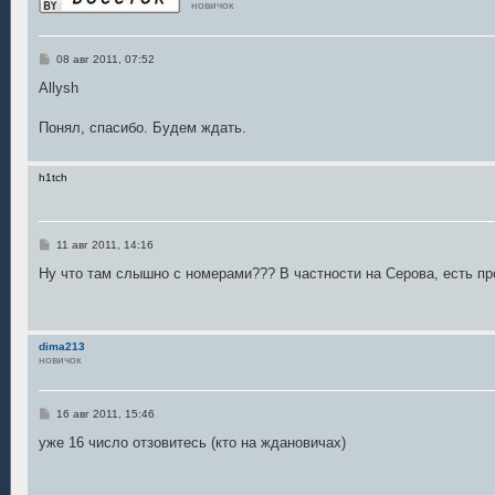
новичок
С
08 авг 2011, 07:52
о
о
Allysh
б
щ
е
Понял, спасибо. Будем ждать.
н
и
е
h1tch
С
11 авг 2011, 14:16
о
о
Ну что там слышно с номерами??? В частности на Серова, есть п
б
щ
е
н
и
dima213
е
новичок
С
16 авг 2011, 15:46
о
о
уже 16 число отзовитесь (кто на ждановичах)
б
щ
е
н