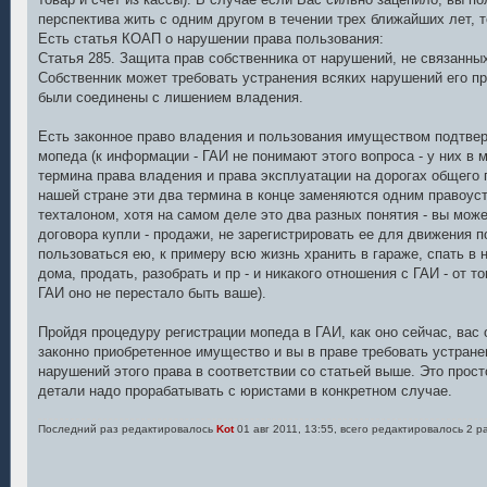
перспектива жить с одним другом в течении трех ближайших лет,
Есть статья КОАП о нарушении права пользования:
Статья 285. Защита прав собственника от нарушений, не связанн
Собственник может требовать устранения всяких нарушений его пр
были соединены с лишением владения.
Есть законное право владения и пользования имуществом подтве
мопеда (к информации - ГАИ не понимают этого вопроса - у них в 
термина права владения и права эксплуатации на дорогах общего по
нашей стране эти два термина в конце заменяются одним правоу
техталоном, хотя на самом деле это два разных понятия - вы мож
договора купли - продажи, не зарегистрировать ее для движения п
пользоваться ею, к примеру всю жизнь хранить в гараже, спать в 
дома, продать, разобрать и пр - и никакого отношения с ГАИ - от то
ГАИ оно не перестало быть ваше).
Пройдя процедуру регистрации мопеда в ГАИ, как оно сейчас, вас 
законно приобретенное имущество и вы в праве требовать устране
нарушений этого права в соответствии со статьей выше. Это прос
детали надо прорабатывать с юристами в конкретном случае.
Последний раз редактировалось
Kot
01 авг 2011, 13:55, всего редактировалось 2 р