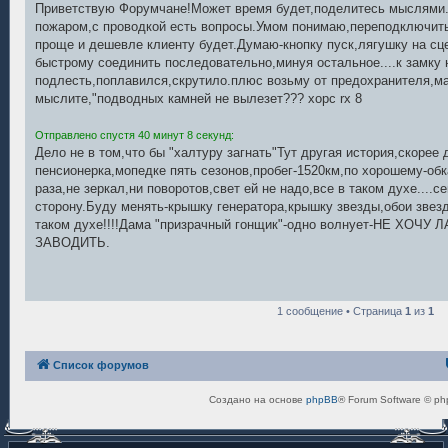
о
Приветствую Форумчане!Может время будет,поделитесь мыслями..
б
пожаром,с проводкой есть вопросы.Умом понимаю,переподключить 
щ
е
проще и дешевле клиенту будет.Думаю-кнопку пуск,лягушку на сц
н
быстрому соединить последовательно,минуя остальное....к замку 
и
е
подлесть,поплавился,скрутило.плюс возьму от предохранителя,ма
мыслите,"подводных камней не вылезет??? хорс rx 8
Отправлено спустя 40 минут 8 секунд:
Дело не в том,что бы "халтуру загнать"Тут другая история,скорее
пенсионерка,мопедке пять сезонов,пробег-1520км,по хорошему-обк
раза,не зеркал,ни поворотов,свет ей не надо,все в таком духе....
сторону.Буду менять-крышку генератора,крышку звезды,обои звезд
таком духе!!!!Дама "призрачный гонщик"-одно волнует-НЕ ХОЧ
ЗАВОДИТЬ.
1 сообщение • Страница
1
из
1
Список форумов
Создано на основе
phpBB
® Forum Software © ph