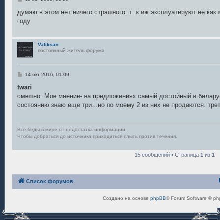
о
о
думаю в этом нет ничего страшного..т .к иж эксплуатируют не как
б
году
щ
е
н
и
Valiksan
е
постоянный житель форума
С
14 окт 2016, 01:09
о
о
twari
б
смешно. Мое мнение- на предложениях самый достойный в белар
щ
е
состоянию знаю еще три...но по моему 2 из них не продаются. тре
н
и
е
Все беды в мире от недостатка информации.
Чтобы добраться до источника приходиться плыть против течения.
15 сообщений • Страница
1
из
1
Список форумов
Создано на основе
phpBB
® Forum Software © ph