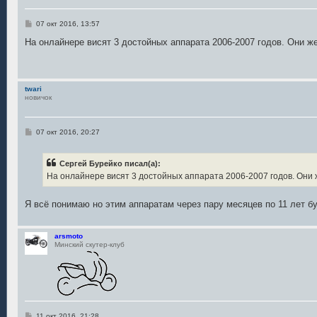
С
07 окт 2016, 13:57
о
о
На онлайнере висят 3 достойных аппарата 2006-2007 годов. Они же
б
щ
е
н
и
twari
е
новичок
С
07 окт 2016, 20:27
о
о
б
Сергей Бурейко писал(а):
щ
е
На онлайнере висят 3 достойных аппарата 2006-2007 годов. Они ж
н
и
е
Я всё понимаю но этим аппаратам через пару месяцев по 11 лет б
arsmoto
Минский скутер-клуб
С
11 окт 2016, 21:28