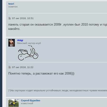
twari
новичок
С
07 окт 2016, 10:51
о
о
панель старая он оказывается 2009г ,куплен был 2010 потому и го
б
какойто.
щ
е
н
и
Aldgi
е
Минский скутер-клуб
С
07 окт 2016, 11:22
о
о
Понятно теперь, а растаможат его как 2006)))
б
щ
е
н
и
е
[*]
На скутерах ездят морально устойчивые люди, неподвластные чужим некомп
Сергей Бурейко
известный