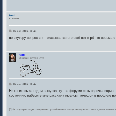
б
щ
е
н
и
twari
е
новичок
С
07 окт 2016, 10:43
о
о
по скутеру вопрос снят оказывается его ещё нет в рб что весьма с
б
щ
е
н
и
Aldgi
е
Минский скутер-клуб
С
07 окт 2016, 10:47
о
о
Не гонитесь за годом выпуска, тут на форуме есть парочка вариан
б
состоянии, наберите мне расскажу нюансы, телефон в профиле по
щ
е
н
и
е
[*]
На скутерах ездят морально устойчивые люди, неподвластные чужим некомп