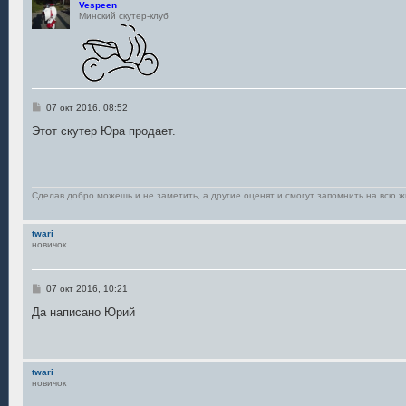
Vespeen
Минский скутер-клуб
С
07 окт 2016, 08:52
о
о
Этот скутер Юра продает.
б
щ
е
н
и
е
Сделав добро можешь и не заметить, а другие оценят и смогут запомнить на всю ж
twari
новичок
С
07 окт 2016, 10:21
о
о
Да написано Юрий
б
щ
е
н
и
twari
е
новичок