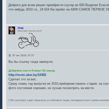
о
о
Доброго дня всем решил приобрести скутер an 650 Burgman Execut
б
что нибудь 2010 г.в., 24 624 Км пробег на ABW САМОЕ ПЕРВОЕ
щ
е
н
и
е
Aldgi
Минский скутер-клуб
С
07 окт 2016, 07:27
о
о
Вы бы ссылку сюда закинули.
б
щ
е
Добавлено спустя 8 минут 56 секунд:
н
http://moto.abw.by/10482
и
е
Сделал это за вас.
Сразу скажу год выпуска не 2010,приборная панель старая, за скут
фото состояние хорошее, но лучше посмотреть на месте.
[*]
На скутерах ездят морально устойчивые люди, неподвластные чужим некомп