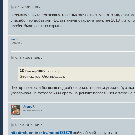
С
07 окт 2016, 10:25
о
о
а ссылку я пытался закинуть не выходит ответ был что модератор
б
спасибо что добавили .Если панель старая а заявлен 2010 г. это г
щ
е
пробег было решено скрыть
н
и
е
twari
новичок
С
07 окт 2016, 10:32
о
о
б
Виктор2005 писал(а):
щ
е
Этот скутер Юра продает.
н
и
е
Виктор не могли бы вы поподробней о состоянии скутера о бургма
уговаривал не хотелось бы сразу на ремонт попасть цена тоже не
Андрей.
освоившийся
С
07 окт 2016, 10:35
о
о
http://mb.onliner.by/moto/131870
забирай мой, цену в л.с.