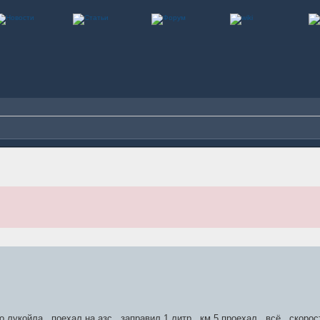
 лукойла , поехал на азс , заправил 1 литр , км 5 проехал , всё , скоро