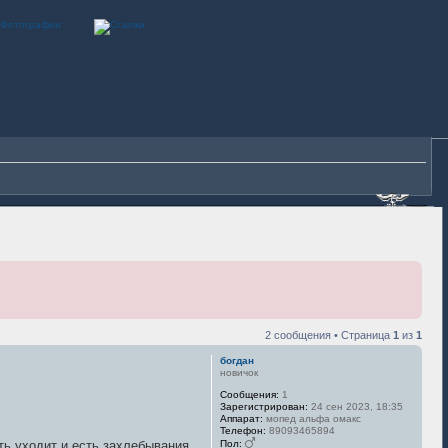
2 сообщения • Страница
1
из
1
богдан
новичок
Сообщения:
1
Зарегистрирован:
24 сен 2023, 18:35
Аппарат:
мопед альфа омакс
Телефон:
89093465894
Пол:
сть уходит и есть захлебывания