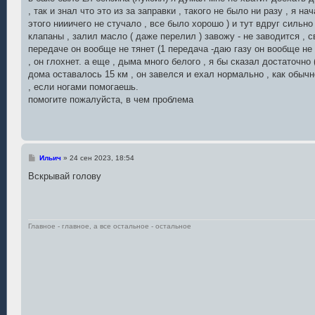
н
, так и знал что это из за заправки , такого не было ни разу , я н
и
е
этого нииичего не стучало , все было хорошо ) и тут вдруг сильн
клапаны , залил масло ( даже перелил ) завожу - не заводится , св
передаче он вообще не тянет (1 передача -даю газу он вообще не 
, он глохнет. а еще , дыма много белого , я бы сказал достаточно 
дома оставалось 15 км , он завелся и ехал нормально , как обычн
, если ногами помогаешь.
помогите пожалуйста, в чем проблема
С
Ильич
»
24 сен 2023, 18:54
о
о
Вскрывай голову
б
щ
е
н
и
е
Главное - главное, а все остальное - остальное