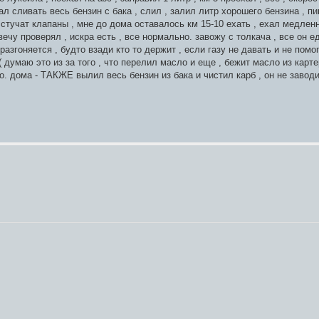
ачал сливать весь бензин с бака , слил , залил литр хорошего бензина , пи
о стучат клапаны , мне до дома оставалось км 15-10 ехать , ехал медлен
ечу проверял , искра есть , все нормально. завожу с толкача , все он ед
разгоняется , будто взади кто то держит , если газу не давать и не пом
( думаю это из за того , что перелил масло и еще , бежит масло из картер
о. дома - ТАКЖЕ вылил весь бензин из бака и чистил карб , он не заводит