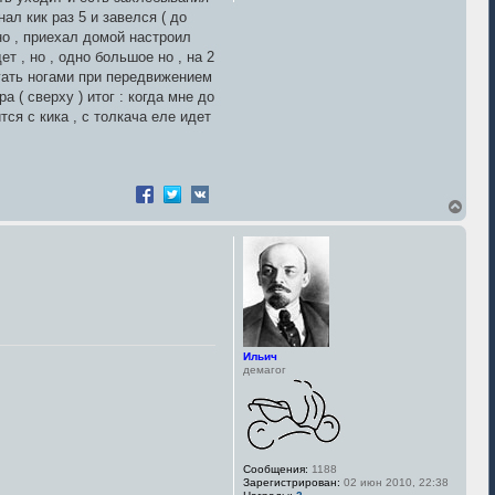
нал кик раз 5 и завелся ( до
но , приехал домой настроил
ет , но , одно большое но , на 2
огать ногами при передвижением
а ( сверху ) итог : когда мне до
ся с кика , с толкача еле идет
В
е
р
н
у
т
ь
с
я
к
Ильич
н
демагог
а
ч
а
л
у
Сообщения:
1188
Зарегистрирован:
02 июн 2010, 22:38