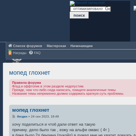
Список форумов
Мастерская
Начинающим
Награды
FAQ
мопед глохнет
Правила форума
Флуд и оффтопик в этом разделе недопустим.
Прежде, чем что-либо сюда написать, поищите аналогичные темы.
Название темы непременно должно содержать краткую суть проблемы.
мопед глохнет
С
богдан
»
24 сен 2023, 18:49
о
о
хочу поделиться и чтоб дали ответ на такую
б
причину. дело было так , езжу на альфе омакс ( 4т )
щ
е
в баке было 2л бензина (лукойл) я думал мне не хватит доехать до