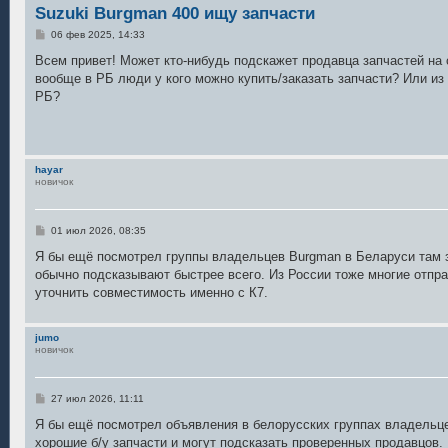
Suzuki Burgman 400 ищу запчасти
С
06 фев 2025, 14:33
о
о
Всем привет! Может кто-нибудь подскажет продавца запчастей на 
б
вообще в РБ люди у кого можно купить/заказать запчасти? Или из
щ
е
РБ?
н
и
е
hayar
новичок
С
01 июл 2026, 08:35
о
о
Я бы ещё посмотрел группы владельцев Burgman в Беларуси там 
б
обычно подсказывают быстрее всего. Из России тоже многие отпра
щ
е
уточнить совместимость именно с К7.
н
и
е
jumo
новичок
С
27 июл 2026, 11:11
о
о
Я бы ещё посмотрел объявления в белорусских группах владельц
б
хорошие б/у запчасти и могут подсказать проверенных продавцов. 
щ