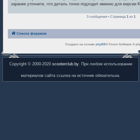
е
заранее уточните, что деталь точно подходит именно для версии K
н
и
е
3 сообщения • Страница
1
из
1
Список форумов
Создано на основе
phpBB
® Forum Software © ph
Copyright © 2000-2020
scooterclub.by
. При любом использовании
материалов сайта ссылка на источник обязательна.