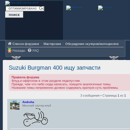
Список форумов
Мастерская
Обсуждение скутеров/мотоциклов
Награды
FAQ
Suzuki Burgman 400 ищу запчасти
Правила форума
Флуд и оффтопик в этом разделе недопустим.
Прежде, чем что-либо сюда написать, поищите аналогичные темы.
Название темы непременно должно содержать краткую суть проблемы.
3 сообщения • Страница
1
из
1
Andruha
Минский скутер-клуб