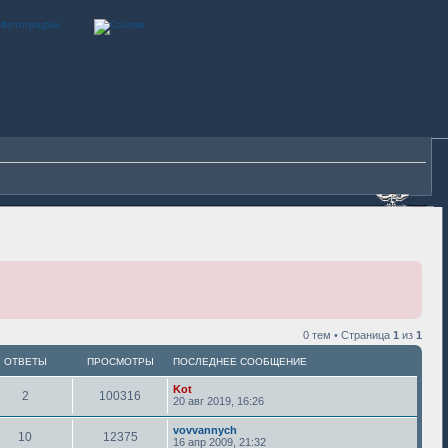
0 тем • Страница
1
из
1
ОТВЕТЫ
ПРОСМОТРЫ
ПОСЛЕДНЕЕ СООБЩЕНИЕ
Kot
2
100316
20 авг 2019, 16:26
vovvannych
10
12375
16 апр 2009, 21:32