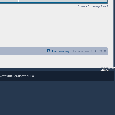
0 тем • Страница
1
из
1
Наша команда
Часовой пояс:
UTC+03:00
источник обязательна.