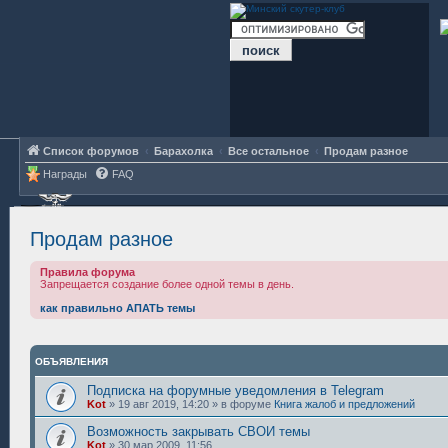
Список форумов
Барахолка
Все остальное
Продам разное
Награды
FAQ
Продам разное
Правила форума
Запрещается создание более одной темы в день.
как правильно АПАТЬ темы
ОБЪЯВЛЕНИЯ
Подписка на форумные уведомления в Telegram
Kot
»
19 авг 2019, 14:20
» в форуме
Книга жалоб и предложений
Возможность закрывать СВОИ темы
Kot
»
30 мар 2009, 11:56