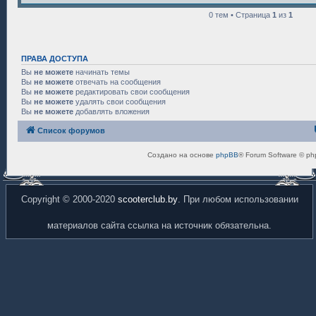
0 тем • Страница
1
из
1
ПРАВА ДОСТУПА
Вы
не можете
начинать темы
Вы
не можете
отвечать на сообщения
Вы
не можете
редактировать свои сообщения
Вы
не можете
удалять свои сообщения
Вы
не можете
добавлять вложения
Список форумов
Создано на основе
phpBB
® Forum Software © ph
Copyright © 2000-2020
scooterclub.by
. При любом использовании
материалов сайта ссылка на источник обязательна.