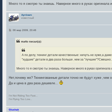
Много то я смотрю ты знаешь. Наверное много в руках оригинала
Артёмич
известный
С
06 мар 2009, 20:46
о
о
б
ma4o писал(а):
щ
е
н
и
е
А по делу, тюнинг детали качественные: ничуть не хуже,а даже
"худшие" детали в два раза больше ,чем за "лучшие"?Смешно..
Много то я смотрю ты знаешь. Наверное много в руках оригинал
Нет,почему же? Тюнингованные детали точно не будут хуже ,чем ор
Да и цена в два раза дешевле...
I'm Not Riding Too Fast...
I'm Flying Too Low...
Glushak