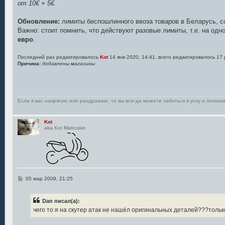
от 10€ + 5€.
Обновление:
лимиты беспошлинного ввоза товаров в Беларусь, 
Важно: стоит помнить, что действуют разовые лимиты, т.е. на од
евро
.
Последний раз редактировалось
Kot
14 янв 2020, 14:41, всего редактировалось 17 
Причина:
добавлены магазины
Если я вас напрягаю или раздражаю, то вы всегда можете забиться в углу и поплака
Kot
aka Kot Matroskin
С
05 мар 2009, 21:25
о
о
б
Dan писал(а):
щ
е
чего то я на скутер атак не нашёл оригинальных деталей???тольк
н
и