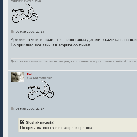
Минский скутер-клуб
С
06 мар 2009, 21:14
о
о
Артемич в чем то прав , т.к. тюнинговые детали рассчитаны на по
б
Но оригинал все таки и в африке оригинал .
щ
е
н
и
е
Девушка как гаишник,- херни наговорит, настроение испортит, деньги заберёт, а ты 
Kot
aka Kot Matroskin
С
06 мар 2009, 21:17
о
о
б
Glushak писал(а):
щ
е
Но оригинал все таки и в африке оригинал.
н
и