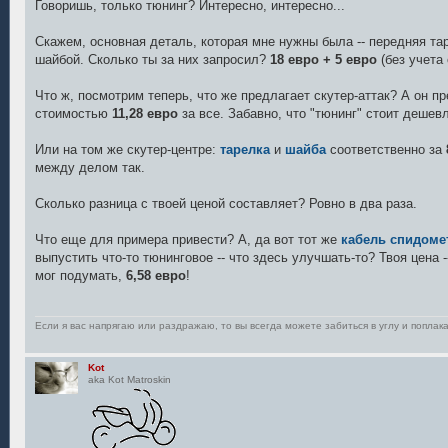
е
Говоришь, только тюнинг? Интересно, интересно...
Скажем, основная деталь, которая мне нужны была -- передняя та
шайбой. Сколько ты за них запросил?
18 евро + 5 евро
(без учета
Что ж, посмотрим теперь, что же предлагает скутер-аттак? А он п
стоимостью
11,28 евро
за все. Забавно, что "тюнинг" стоит дешевл
Или на том же скутер-центре:
тарелка
и
шайба
соответственно за
между делом так.
Сколько разница с твоей ценой составляет? Ровно в два раза.
Что еще для примера привести? А, да вот тот же
кабель спидоме
выпустить что-то тюнинговое -- что здесь улучшать-то? Твоя цена 
мог подумать,
6,58 евро
!
Если я вас напрягаю или раздражаю, то вы всегда можете забиться в углу и поплака
Kot
aka Kot Matroskin