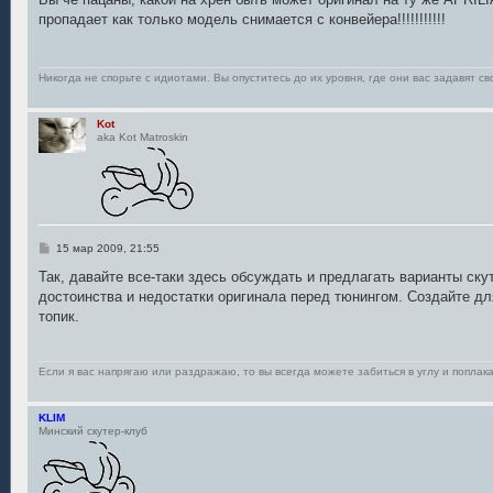
б
пропадает как только модель снимается с конвейера!!!!!!!!!!!
щ
е
н
и
е
Никогда не спорьте с идиотами. Вы опуститесь до их уровня, где они вас задавят св
Kot
aka Kot Matroskin
С
15 мар 2009, 21:55
о
о
Так, давайте все-таки здесь обсуждать и предлагать варианты ску
б
достоинства и недостатки оригинала перед тюнингом. Создайте д
щ
е
топик.
н
и
е
Если я вас напрягаю или раздражаю, то вы всегда можете забиться в углу и поплака
KLIM
Минский скутер-клуб