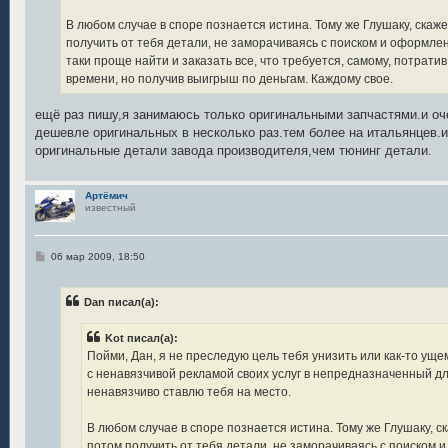
В любом случае в споре познается истина. Тому же Глушаку, скаже
получить от тебя детали, не заморачиваясь с поиском и оформлени
таки проще найти и заказать все, что требуется, самому, потрати
времени, но получив выигрыш по деньгам. Каждому свое.
ещё раз пишу,я занимаюсь только оригинальными запчастями.и оч
дешевле оригинальных в несколько раз.тем более на итальянцев.
оригинальные детали завода производителя,чем тюнинг детали.
Артёмич
известный
С
06 мар 2009, 18:50
о
о
б
Dan писал(а):
щ
е
н
Kot писал(а):
и
е
Пойми, Дан, я не преследую цель тебя унизить или как-то ущем
с ненавязчивой рекламой своих услуг в непредназначенный для 
ненавязчиво ставлю тебя на место.
В любом случае в споре познается истина. Тому же Глушаку, с
потом получить от тебя детали, не заморачиваясь с поиском 