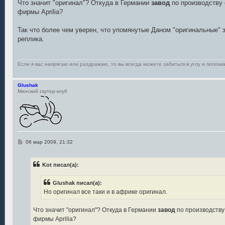
е
Что значит "оригинал"? Откуда в Германии
завод
по производству 
фирмы Aprilia?
Так что более чем уверен, что упомянутые Даном "оригинальные" з
реплика.
Если я вас напрягаю или раздражаю, то вы всегда можете забиться в углу и поплака
Glushak
Минский скутер-клуб
С
06 мар 2009, 21:32
о
о
б
Kot писал(а):
щ
е
н
Glushak писал(а):
и
е
Но оригинал все таки и в африке оригинал.
Что значит "оригинал"? Откуда в Германии
завод
по производству
фирмы Aprilia?