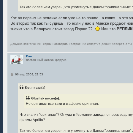
Так что более чем уверен, что упомянутые Даном "оригинальные" з
Кот во первых не реплика если уже на то пошло , а копия , а это у
Во вторых так как ты судишь , то если у нас в Минске продают но
значит что в Беларуси стоит завод Порше ??
Или это
РЕПЛИ
Девушка как гаишник,- херни наговорит, настроение испортит, деньги заберёт, а ты 
Dan
постоянный житель форума
С
06 мар 2009, 21:53
о
о
б
Kot писал(а):
щ
е
н
Glushak писал(а):
и
е
Но оригинал все таки и в африке оригинал.
Что значит "оригинал"? Откуда в Германии
завод
по производству
фирмы Aprilia?
Так что более чем уверен, что упомянутые Даном "оригинальные" з