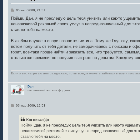
С
05 мар 2009, 21:31
о
о
Пойми, Дан, я не преследую цель тебя унизить или как-то ущемить
б
ненавязчивой рекламой своих услуг в непредназначенный для этого
щ
е
ставлю тебя на место.
н
и
е
В любом случае в споре познается истина. Тому же Глушаку, скаже
потом получить от тебя детали, не заморачиваясь с поиском и оф
горит, все-таки проще найти и заказать все, что требуется, самом
столько же времени, но получив выигрыш по деньгам. Каждому св
Если я вас напрягаю или раздражаю, то вы всегда можете забиться в углу и поплака
Dan
постоянный житель форума
С
06 мар 2009, 12:53
о
о
б
Kot писал(а):
щ
е
Пойми, Дан, я не преследую цель тебя унизить или как-то ущемить
н
ненавязчивой рекламой своих услуг в непредназначенный для этог
и
е
ставлю тебя на место.