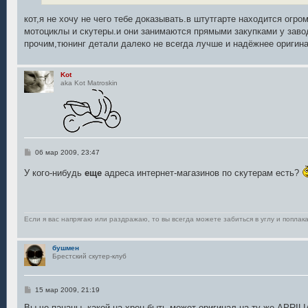
кот,я не хочу не чего тебе доказывать.в штутгарте находится огро
мотоциклы и скутеры.и они занимаются прямыми закупками у заво
прочим,тюнинг детали далеко не всегда лучше и надёжнее оригин
Kot
aka Kot Matroskin
С
06 мар 2009, 23:47
о
о
У кого-нибудь
еще
адреса интернет-магазинов по скутерам есть?
б
щ
е
н
и
е
Если я вас напрягаю или раздражаю, то вы всегда можете забиться в углу и поплака
бушмен
Брестский скутер-клуб
С
15 мар 2009, 21:19
о
о
Вы че пацаны, какой на хрен быть может оригинал на ту же APRI