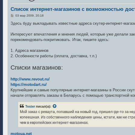
Список интернет-магазинов с возможностью дос
С
03 мар 2009, 20:18
о
о
Здесь буду выкладывать известные адреса скутер-интернет-магаз
б
щ
е
Интересуют впечатления и мнения людей, которые уже делали зак
н
порекомендовать-покритиковать. Итак, пишите здесь:
и
е
1. Адреса магазинов
2. Особенности работы (оплата, доставка, т.п.)
Списки магазинов:
http://www.revout.ru/
https://motodart.ru/
Крупнейшие и самые популярные интернет-магазины в России скуте
начали отправлять заказы в Беларусь с помощью транспортной ко
Tester
писал(а):
Мой заказ с реваута, попавший на новый год, пришел где-то за н
копеешная. Из собственного наблюдения цены, кстати, как ни стр
чем в европейских интернет-магазинах.
motoua.net