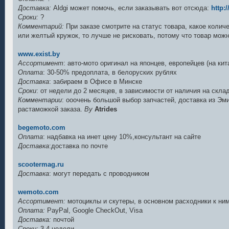
Доставка:
Aldgi может помочь, если заказывать вот отсюда:
http:
Сроки:
?
Комментарий:
При заказе смотрите на статус товара, какое колич
или желтый кружок, то лучше не рисковать, потому что товар мож
www.exist.by
Ассортимент
: авто-мото оригинал на японцев, европейцев (на кит
Оплата
: 30-50% предоплата, в белоруских рублях
Доставка
: забираем в Офисе в Минске
Сроки
: от недели до 2 месяцев, в зависимости от наличия на скла
Комментарии
: ооочень большой выбор запчастей, доставка из Эми
растаможкой заказа.
By
Atrides
begemoto.com
Оплата
: надбавка на инет цену 10%,консультант на сайте
Доставка
:доставка по почте
scootermag.ru
Доставка
: могут передать с проводником
wemoto.com
Ассортимент:
мотоциклы и скутеры, в основном расходники к ни
Оплата:
PayPal, Google CheckOut, Visa
Доставка:
почтой
Сроки:
3-4 недели