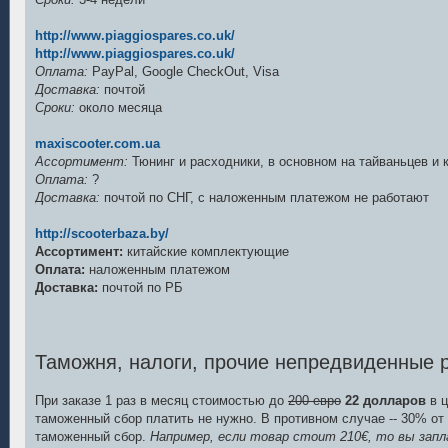
http://www.piaggiospares.co.uk/
http://www.piaggiospares.co.uk/
Оплата:
PayPal, Google CheckOut, Visa
Доставка:
почтой
Сроки:
около месяца
maxiscooter.com.ua
Ассортимент:
Тюнинг и расходники, в основном на тайваньцев и 
Оплата:
?
Доставка:
почтой по СНГ, с наложенным платежом не работают
http://scooterbaza.by/
Ассортимент:
китайские комплектующие
Оплата:
наложенным платежом
Доставка:
почтой по РБ
Таможня, налоги, прочие непредвиденные 
При заказе 1 раз в месяц стоимостью до
200 евро
22 долларов
в ц
таможенный сбор платить не нужно. В противном случае -- 30% о
таможенный сбор.
Например, если товар стоит 210€, то вы за