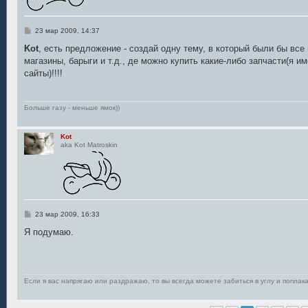
С
23 мар 2009, 14:37
о
о
Kot
, есть предложение - создай одну тему, в который были бы все
б
магазины, барыги и т.д., де можно купить какие-либо запчасти(я 
щ
е
сайты)!!!!
н
и
е
Больше газу - меньше ямок))
Kot
aka Kot Matroskin
С
23 мар 2009, 16:33
о
о
Я подумаю.
б
щ
е
н
и
е
Если я вас напрягаю или раздражаю, то вы всегда можете забиться в углу и поплака