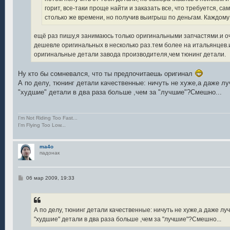
горит, все-таки проще найти и заказать все, что требуется, с
столько же времени, но получив выигрыш по деньгам. Каждому
ещё раз пишу,я занимаюсь только оригинальными запчастями.и оч
дешевле оригинальных в несколько раз.тем более на итальянцев
оригинальные детали завода производителя,чем тюнинг детали.
Ну кто бы сомневался, что ты предпочитаешь оригинал
А по делу, тюнинг детали качественные: ничуть не хуже,а даже лу
"худшие" детали в два раза больше ,чем за "лучшие"?Смешно...
I'm Not Riding Too Fast...
I'm Flying Too Low...
ma4o
падонак
С
06 мар 2009, 19:33
о
о
б
щ
е
А по делу, тюнинг детали качественные: ничуть не хуже,а даже лу
н
"худшие" детали в два раза больше ,чем за "лучшие"?Смешно...
и
е