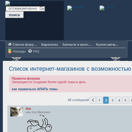
Список форумов
Барахолка
Запчасти и аксессуары
Куплю запчасти/аксессуары
Награды
FAQ
Список интернет-магазинов с возможностью
Правила форума
Запрещается создание более одной темы в день.
как правильно АПАТЬ темы
1
2
3
4
5
Пред.
88 сообщений
Kot
aka Kot Matroskin