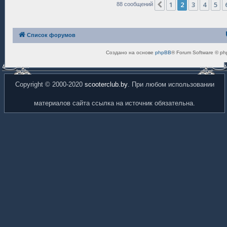
1
2
3
4
5
Пред.
88 сообщений
Список форумов
Создано на основе
phpBB
® Forum Software © ph
Copyright © 2000-2020
scooterclub.by
. При любом использовании
материалов сайта ссылка на источник обязательна.