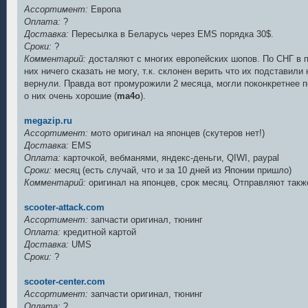
Ассортимент:
Европа
Оплата:
?
Доставка:
Пересылка в Беларусь через EMS порядка 30$.
Сроки:
?
Комментарий:
досталяют с многих европейских шопов. По СНГ в 
них ничего сказать не могу, т.к. склонен верить что их подставил
вернули. Правда вот промурожили 2 месяца, могли поконкретнее п
о них очень хорошие (
ma4o
).
megazip.ru
Ассортимент:
мото оригинал на японцев (скутеров нет!)
Доставка:
EMS
Оплата:
карточкой, вебманями, яндекс-деньги, QIWI, paypal
Сроки:
месяц (есть случай, что и за 10 дней из Японии пришло)
Комментарий:
оригинал на японцев, срок месяц. Отправляют такж
scooter-attack.com
Ассортимент:
запчасти оригинал, тюнинг
Оплата:
кредитной картой
Доставка:
UMS
Сроки:
?
scooter-center.com
Ассортимент:
запчасти оригинал, тюнинг
Оплата:
?