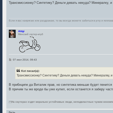
о
Трансмиссионку? Синтетику? Деньги девать некуда? Минералку, и 
б
щ
е
н
и
е
Если я вас напрягаю или раздражаю, то вы всегда можете забиться в углу и поплака
Aldgi
Минский скутер-клуб
С
07 июл 2014, 09:43
о
о
б
Kot писал(а):
щ
е
Трансмиссионку? Синтетику? Деньги девать некуда? Минералку, и
н
и
е
В при6нципе да Виталик прав, но синтетика меньше будет пенится
В причим ты же вроде бы уже купил, если останется я заберу част
[*]
На скутерах ездят морально устойчивые люди, неподвластные чужим некомп
Гость