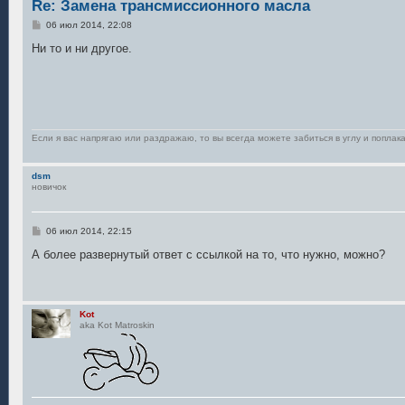
Re: Замена трансмиссионного масла
С
06 июл 2014, 22:08
о
о
Ни то и ни другое.
б
щ
е
н
и
е
Если я вас напрягаю или раздражаю, то вы всегда можете забиться в углу и поплака
dsm
новичок
С
06 июл 2014, 22:15
о
о
А более развернутый ответ с ссылкой на то, что нужно, можно?
б
щ
е
н
и
Kot
е
aka Kot Matroskin