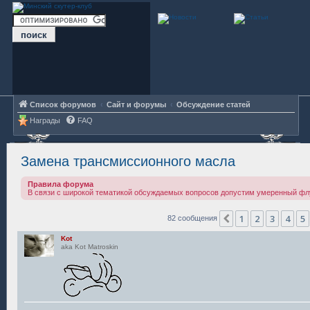
Список форумов
Сайт и форумы
Обсуждение статей
Награды
FAQ
Замена трансмиссионного масла
Правила форума
В связи с широкой тематикой обсуждаемых вопросов допустим умеренный фл
1
2
3
4
5
Пред.
82 сообщения
Kot
aka Kot Matroskin