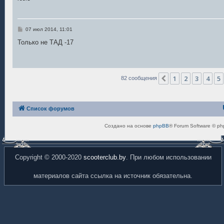
С
07 июл 2014, 11:01
о
о
Только не ТАД -17
б
щ
е
н
и
е
1
2
3
4
5
Пред.
82 сообщения
Список форумов
Создано на основе
phpBB
® Forum Software © ph
Copyright © 2000-2020
scooterclub.by
. При любом использовании
материалов сайта ссылка на источник обязательна.