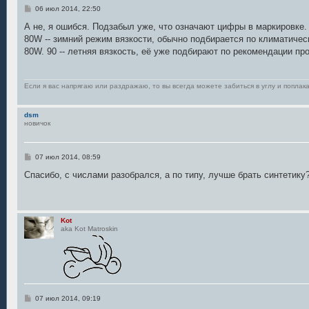
С
06 июл 2014, 22:50
о
о
А не, я ошибся. Подзабыл уже, что означают цифры в маркировке.
б
80W -- зимний режим вязкости, обычно подбирается по климатичес
щ
е
80W. 90 -- летняя вязкость, её уже подбирают по рекомендации пр
н
и
е
Если я вас напрягаю или раздражаю, то вы всегда можете забиться в углу и поплака
dsm
новичок
С
07 июл 2014, 08:59
о
о
Спасибо, с числами разобрался, а по типу, лучше брать синтетику
б
щ
е
н
и
Kot
е
aka Kot Matroskin
С
07 июл 2014, 09:19
о