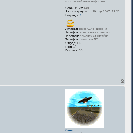
постоянный житель форума
а
л
Сообщения:
4401
у
Зарегистрирован:
29 апр 2007, 13:26
Награды:
2
Аппарат:
Пежо+Дио+Джорна
Телефон:
если нужен совет по
Телефон:
ремонту 4т китайца
Телефон:
пишите в ЛС
Откуда:
РБ
Пол:
Возраст:
53
В
е
р
н
у
т
ь
с
я
к
н
а
Саня
ч