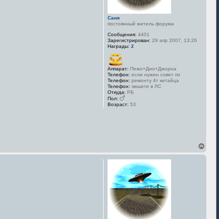
н
а
Саня
ч
постоянный житель форума
а
л
Сообщения:
4401
у
Зарегистрирован:
29 апр 2007, 13:26
Награды:
2
Аппарат:
Пежо+Дио+Джорна
Телефон:
если нужен совет по
Телефон:
ремонту 4т китайца
Телефон:
пишите в ЛС
Откуда:
РБ
Пол:
Возраст:
53
В
е
р
н
у
т
ь
с
я
к
н