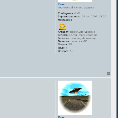
а
Саня
ч
постоянный житель форума
а
л
Сообщения:
4401
у
Зарегистрирован:
29 апр 2007, 13:26
Награды:
2
Аппарат:
Пежо+Дио+Джорна
Телефон:
если нужен совет по
Телефон:
ремонту 4т китайца
Телефон:
пишите в ЛС
Откуда:
РБ
Пол:
Возраст:
53
В
е
р
н
у
т
ь
с
я
к
н
а
Саня
ч