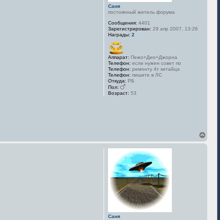
а
Саня
ч
постоянный житель форума
а
л
Сообщения:
4401
у
Зарегистрирован:
29 апр 2007, 13:26
Награды:
2
Аппарат:
Пежо+Дио+Джорна
Телефон:
если нужен совет по
Телефон:
ремонту 4т китайца
Телефон:
пишите в ЛС
Откуда:
РБ
Пол:
Возраст:
53
В
е
р
н
у
т
ь
с
я
к
н
а
Саня
ч