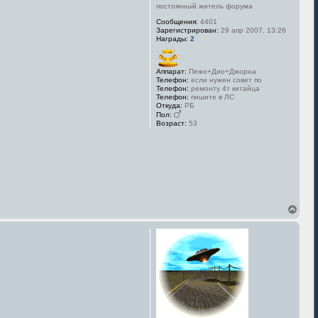
постоянный житель форума
а
л
Сообщения:
4401
у
Зарегистрирован:
29 апр 2007, 13:26
Награды:
2
Аппарат:
Пежо+Дио+Джорна
Телефон:
если нужен совет по
Телефон:
ремонту 4т китайца
Телефон:
пишите в ЛС
Откуда:
РБ
Пол:
Возраст:
53
В
е
р
н
у
т
ь
с
я
к
н