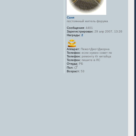
Саня
постоянный житель форума
Сообщения:
4401
Зарегистрирован:
29 апр 2007, 13:26
Награды:
2
Аппарат:
Пежо+Дио+Джорна
Телефон:
если нужен совет по
Телефон:
ремонту 4т китайца
Телефон:
пишите в ЛС
Откуда:
РБ
Пол:
Возраст:
53