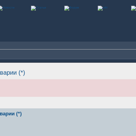
варии (*)
варии (*)