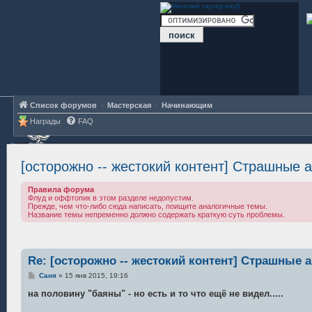
Список форумов
Мастерская
Начинающим
Награды
FAQ
[осторожно -- жестокий контент] Страшные а
Правила форума
Флуд и оффтопик в этом разделе недопустим.
Прежде, чем что-либо сюда написать, поищите аналогичные темы.
Название темы непременно должно содержать краткую суть проблемы.
Re: [осторожно -- жестокий контент] Страшные а
С
Саня
»
15 янв 2015, 19:16
о
о
на половину "баяны" - но есть и то что ещё не видел.....
б
щ