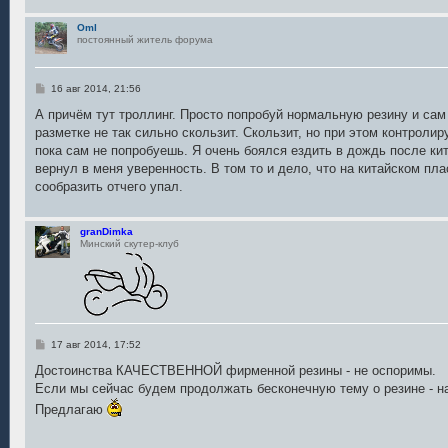
Oml
постоянный житель форума
С
16 авг 2014, 21:56
о
о
А причём тут троллинг. Просто попробуй нормальную резину и сам
б
разметке не так сильно скользит. Скользит, но при этом контроли
щ
е
пока сам не попробуешь. Я очень боялся ездить в дождь после ки
н
вернул в меня уверенность. В том то и дело, что на китайском пл
и
е
сообразить отчего упал.
granDimka
Минский скутер-клуб
С
17 авг 2014, 17:52
о
о
Достоинства КАЧЕСТВЕННОЙ фирменной резины - не оспоримы.
б
Если мы сейчас будем продолжать бесконечную тему о резине - н
щ
е
Предлагаю
н
и
е