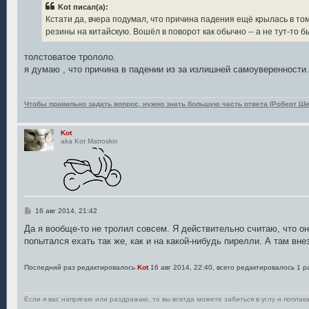
б
Kot писал(а):
щ
е
Кстати да, вчера подумал, что причина падения ещё крылась в том
н
резины на китайскую. Вошёл в поворот как обычно -- а не тут-то 
и
е
толстоватое трололо.
я думаю , что причина в падении из за излишней самоуверенности.
Чтобы правильно задать вопрос, нужно знать большую часть ответа (Роберт Ше
Kot
aka Kot Matroskin
С
16 авг 2014, 21:42
о
о
Да я вообще-то не тролил совсем. Я действительно считаю, что он
б
попытался ехать так же, как и на какой-нибудь пирелли. А там вне
щ
е
н
Последний раз редактировалось
Kot
16 авг 2014, 22:40, всего редактировалось 1 р
и
е
Если я вас напрягаю или раздражаю, то вы всегда можете забиться в углу и поплака