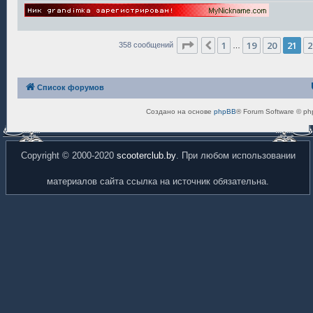
Страница
21
из
24
1
19
20
21
2
Пред.
358 сообщений
…
Список форумов
Создано на основе
phpBB
® Forum Software © ph
Copyright © 2000-2020
scooterclub.by
. При любом использовании
материалов сайта ссылка на источник обязательна.