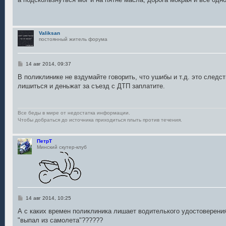
б
щ
е
н
и
Valiksan
е
постоянный житель форума
С
14 авг 2014, 09:37
о
о
В поликлинике не вздумайте говорить, что ушибы и т.д. это следст
б
лишиться и деньжат за съезд с ДТП заплатите.
щ
е
н
и
е
Все беды в мире от недостатка информации.
Чтобы добраться до источника приходиться плыть против течения.
ПетрТ
Минский скутер-клуб
С
14 авг 2014, 10:25
о
о
А с каких времен поликлиника лишает водителького удостоверения
б
"выпал из самолета"??????
щ